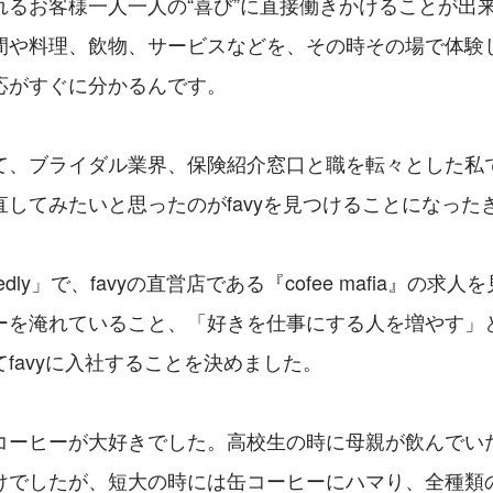
れるお客様一人一人の“喜び”に直接働きかけることが出
間や料理、飲物、サービスなどを、その時その場で体験
応がすぐに分かるんです。
て、ブライダル業界、保険紹介窓口と職を転々とした私
直してみたいと思ったのがfavyを見つけることになった
edly」で、favyの直営店である『cofee mafia』の求
ーを淹れていること、「好きを仕事にする人を増やす」
favyに入社することを決めました。
コーヒーが大好きでした。高校生の時に母親が飲んでい
けでしたが、短大の時には缶コーヒーにハマり、全種類