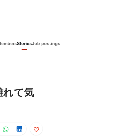
Members
Stories
Job postings
離れて気