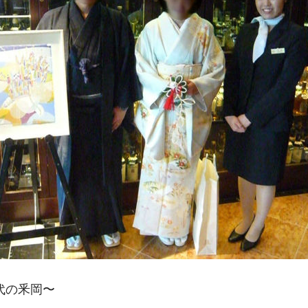
代の釆岡〜