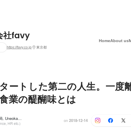
社favy
Home
About us
https://favy.co.jp
東京都
でスタートした第二の人生。一度
食業の醍醐味とは
favy採用事務局, Uneoka Rie
and 2 others
on
2018-12-14
nce, HR etc.)