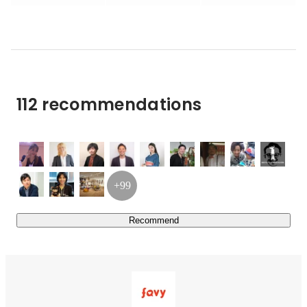
ジ」

・PR記事を掲載・広告運用できるメディア「グルメメデ
ィアfavy」

など

【主な事業2：運用代行】

112 recommendations
Saasツールや、ツール群から生まれるユーザ行動データを
活用し、OMOマーケティング施策を企画・実行します。

具体的な提供サービス

・大型物件の店舗運営の課題解決に特化した「Raas」

・デジタル広告の企画から運営まで代行する「広告運用代
+99
行」

など

Recommend
【クライアント】

現在は、エンタープライズ企業を中心にサービスを提供し
ています。
