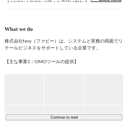
だけでなくPHPなど様々な言語に触れることもあり、
日々勉強しています。
What we do
株式会社favy（ファビー）は、システムと実務の両面でリ
テールビジネスをサポートしている企業です。

【主な事業1：OMOツールの提供】

複数のツールを組み合わせることで、効率的にOMO（オ
ンラインとオフラインの融合）マーケティング施策を実施
するサポートをしています。

具体的な提供ツール

・店舗向けサブスクプラットフォーム「favyサブスク」

・店舗向けのモバイルオーダーシステム「favyモバイルオ
ーダー」

Continue to read
・無料でお店のWebサイトを作れるサービス「favyペー