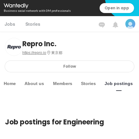
Open in app
Business social network with 0M professionals
Jobs
Stories
Repro Inc.
https://repro.io
東京都
Follow
Home
About us
Members
Stories
Job postings
Job postings for Engineering