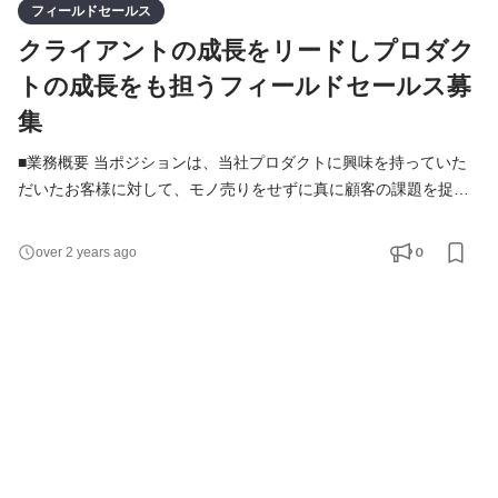
フィールドセールス
クライアントの成長をリードしプロダク
トの成長をも担うフィールドセールス募
集
■業務概要 当ポジションは、当社プロダクトに興味を持っていた
だいたお客様に対して、モノ売りをせずに真に顧客の課題を捉え
た上でクライアントのサービス成長のためのソリューションを提
案して頂きます。 ”どのように実現するか”だけでなく、”なぜそれ
0
over 2 years ago
を実現すべきなのか”という全体戦略にも関わる提案をしていくこ
とで、クライアントの成果創出までの最短距離を提示していきま
す。自社のサービスに閉じた話だけでなくマーケ