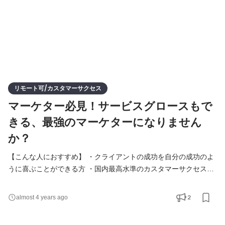
リモート可/カスタマーサクセス
マーケター必見！サービスグロースもで
きる、最強のマーケターになりません
か？
【こんな人におすすめ】 ・クライアントの成功を自分の成功のよ
うに喜ぶことができる方 ・国内最高水準のカスタマーサクセス組
織にて、カスタマーサクセスを学びたい方 ・顧客と長期にわたり
関係を築き、マーケティング施策を実施することが好きな方 ・ 論
2
almost 4 years ago
理的な思考力を磨きたい方 ・リスクを厭わずチャレンジすること
が好きな方 ・スキルや知識を吸収したい方 【必須要件】 ・仮説