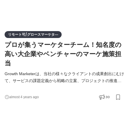
リモート可/グロースマーケタ―
プロが集うマーケターチーム！知名度の
高い大企業やベンチャーのマーケ施策担
当
Growth Marketerは、当社の様々なクライアントの成果創出にむけ
て、サービスの課題定義から戦略の立案、プロジェクトの推進な
どを一気通貫で実施していただき、プロダクトの価値を最大化
し、クライアントとの長期的な関係を築くことがミッションで
30
almost 4 years ago
す。 （1）クライアントのマーケティング課題発見と戦略提案 ・
アサインされたプロジェクトのディレクション ・分析結果から課
題の特定 ・課題解決のための戦略立案及び施策案の策定、プレゼ