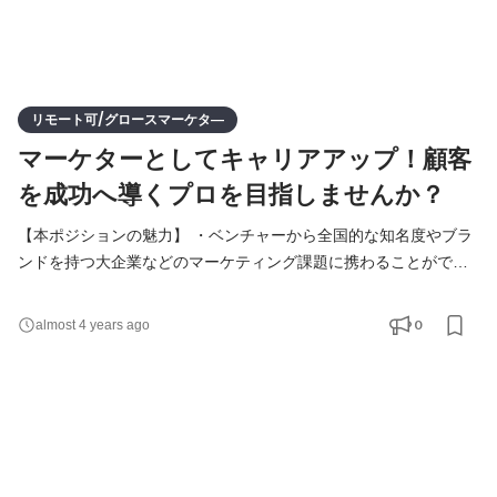
リモート可/グロースマーケタ―
マーケターとしてキャリアアップ！顧客
を成功へ導くプロを目指しませんか？
【本ポジションの魅力】 ・ベンチャーから全国的な知名度やブラ
ンドを持つ大企業などのマーケティング課題に携わることができ
る ・プロのマーケターが集まっているチーム環境のため、ノウハ
ウをキャッチしながらスキルアップができる ・ツールでは補えな
0
almost 4 years ago
い部分で、マーケティングのプロとして関わっていくため挑戦す
る機会が多くある 【こんな人におすすめ】 ・サービスグロースに
係る分析・施策実行ができるようになりたい方 ・ビ