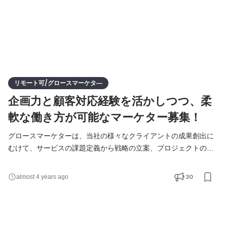
リモート可/グロースマーケタ―
企画力と顧客対応経験を活かしつつ、柔
軟な働き方が可能なマーケター募集！
グロースマーケターは、当社の様々なクライアントの成果創出に
むけて、サービスの課題定義から戦略の立案、プロジェクトの推
進などを一気通貫で実施していただきます。 （1）クライアント
のマーケティング課題発見と戦略提案 ・アサインされたプロジェ
30
almost 4 years ago
クトのディレクション ・分析結果から課題の特定 ・課題解決のた
めの戦略立案及び施策案の策定、プレゼン提案 ・お客様との密接
なコミュニケーション、信頼関係の構築 ・当社プロダ