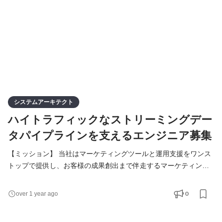
システムアーキテクト
ハイトラフィックなストリーミングデー
タパイプラインを支えるエンジニア募集
【ミッション】 当社はマーケティングツールと運用支援をワンス
トップで提供し、お客様の成果創出まで伴走するマーケティング
ソリューションカンパニーです。 Webとアプリの収益最大化ツー
ルの提供をはじめ、複数の自社サービスを展開しています。 当社
0
over 1 year ago
基幹サービスである「Repro」ではマーケターが顧客一人ひとり
に合わせたコミュニケーションを可能にするために、特定の条件