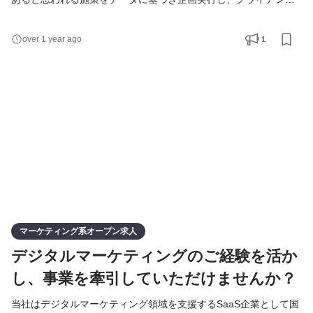
サービスの成長を実現します。 新規ユーザ獲得、データ分析によ
る施策立案・実行から、クライアントによっては、「Repro」が
1
over 1 year ago
持つデータだけではなく、クライアントが持つデータすべてを俯
瞰し、関係者を巻き込んで最適なデータ配置を実現していくプロ
ジェクトマネジメントまで、クライアントの成長に寄与す
マーケティング系オープン求人
デジタルマーケティングのご経験を活か
し、事業を牽引していただけませんか？
当社はデジタルマーケティング領域を支援するSaaS企業として国