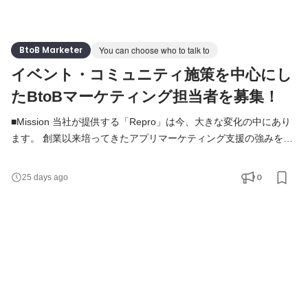
BtoB Marketer
You can choose who to talk to
イベント・コミュニティ施策を中心にし
たBtoBマーケティング担当者を募集！
■Mission 当社が提供する「Repro」は今、大きな変化の中にあり
ます。 創業以来培ってきたアプリマーケティング支援の強みをベ
ースに、2026年からWeb・メール・LINEをも統合したマルチチャ
ネル対応のMAツールへと進化し、支援範囲を大きく広げていま
0
25 days ago
す。 このタイミングでマーケティングチームに求められているの
は、進化したプロダクトの価値を、まだ接点のなかった潜在顧客
に正しく届け、認知から商談、受注へとつながる流れを設計し、
実