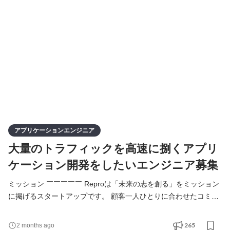
供する Web アプリケーション、そしてビッグデータの処理基盤に
至るまで多岐に渡る開発・運用を日々行なっています。 「未来
アプリケーションエンジニア
大量のトラフィックを高速に捌くアプリ
ケーション開発をしたいエンジニア募集
ミッション ￣￣￣￣￣ Reproは「未来の志を創る」をミッション
に掲げるスタートアップです。 顧客一人ひとりに合わせたコミュ
ニケーションを可能にするCEP 〈カスタマーエンゲージメントプ
ラットフォーム〉である「Repro」を提供。 Reproの開発チーム
265
2 months ago