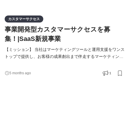
カスタマーサクセス
事業開発型カスタマーサクセスを募
集！|SaaS新規事業
【ミッション】 当社はマーケティングツールと運用支援をワンス
トップで提供し、お客様の成果創出まで伴走するマーケティング
ソリューションカンパニーです。 Web・アプリの収益最大化を支
援する複数の自社サービスを展開し、現在は将来の収益の柱とな
1
5 months ago
る新規事業の立ち上げを推進しています。 本ポジションは、GTM
フェーズの新規事業において、顧客へのカスタマーサクセスを主
戦場としながら、事業立ち上げに必要な業務を職種の枠を