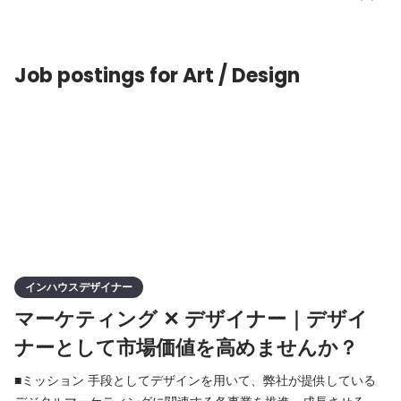
では、モバイルアプリやWebサービスに組み込むSDK、快適な体
験を提供するWebアプリケーション、ビッグデータの処理基盤な
ど…多岐の開発・運用を行っています。 目標は、グローバルでデ
Job postings for Art / Design
ファ
インハウスデザイナー
マーケティング ✕ デザイナー｜デザイ
ナーとして市場価値を高めませんか？
■ミッション 手段としてデザインを用いて、弊社が提供している