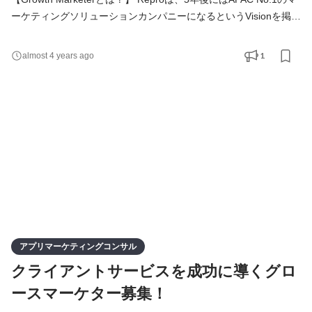
ーケティングソリューションカンパニーになるというVisionを掲げ
ております。その実現に向け、当社はApp、Webなどのデジタル
マーケティング領域を支援するSaaS企業として国内トップクラス
1
almost 4 years ago
の実績を確立しております。 そして当社の強みの1つとしてSaaS
の提供だけではなく、サービスの課題定義から戦略の立案、プロ
ジェクトの推進などを一気通貫で実施するコンサルティングサー
ビスがありま
アプリマーケティングコンサル
クライアントサービスを成功に導くグロ
ースマーケター募集！