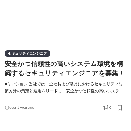
セキュリティエンジニア
安全かつ信頼性の高いシステム環境を構
築するセキュリティエンジニアを募集！
■ミッション 当社では、全社および製品におけるセキュリティ対
策方針の策定と運用をリードし、安全かつ信頼性の高いシステム
環境を構築するために、セキュリティエンジニアを募集していま
す。このポジションでは、情報資産の保護、脅威の軽減、規格へ
0
over 1 year ago
の準拠を目指し、ISMSやPMSを含むセキュリティマネジメントの
運用や技術的対策の強化に取り組みます。 ■業務内容 ・ISMS（情
報セキュリティマネジメントシステム）およびPMS（個人情