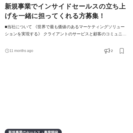
新規事業でインサイドセールスの立ち上
げを一緒に担ってくれる方募集！
■当社について 《世界で最も価値のあるマーケティングソリュー
ションを実現する》 クライアントのサービスと顧客のコミュニケ
ーションを最適化し、エンゲージメントを高めていくことができ
るカスタマーエンゲージメントプラットフォームを自社開発、提
2
11 months ago
供しています。 ■新規事業について 「タグを入れたその日から、
WEBサイトが速くなる」という新規製品です。 特許取得の独自技
術でWebサイトの表示速度を飛躍的に改善。サイトを訪
新規事業のセールス・事業開発