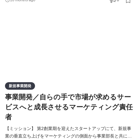
10 months ago
ーションカンパニーです。当社マーケティングプラットフォーム
サービスは、Webサイトやアプリのユーザー行動・属性データを
もとに、UIのカスタマイズやポップアップ、プッシュ通知、メー
ル
新規事業開発
事業開発／自らの手で市場が求めるサー
ビスへと成長させるマーケティング責任
者
【ミッション】 第2創業期を迎えたスタートアップにて、新規事
業の垂直立ち上げをマーケティングの側面から事業部長と共に推