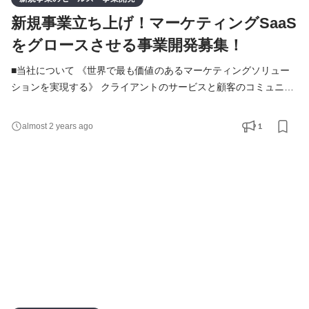
新規事業立ち上げ！マーケティングSaaS
をグロースさせる事業開発募集！
■当社について 《世界で最も価値のあるマーケティングソリュー
ションを実現する》 クライアントのサービスと顧客のコミュニケ
ーションを最適化し、エンゲージメントを高めていくことができ
るカスタマーエンゲージメントプラットフォームを自社開発、提
1
almost 2 years ago
供しています。 ■新規事業について 「タグを入れたその日から、
WEBサイトが速くなる」という史上初の新規製品です。 特許取得
の独自技術でWebサイトの表示速度を飛躍的に改善。サ