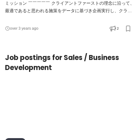
ミッション ￣￣￣￣￣ クライアントファーストの理念に沿って、
最適であると思われる施策をデータに基づき企画実行し、クライ
アントサービスの成長を実現します。 新規ユーザ獲得、データ分
析による施策立案・実行から、クライアントによっては、
2
over 3 years ago
「Repro」が持つデータだけではなく、クライアントが持つデー
タすべてを俯瞰し、関係者を巻き込んで最適なデータ配置を実現
していくプロジェクトマネジメントまで、クライアントの成長に
Job postings for Sales / Business
Development