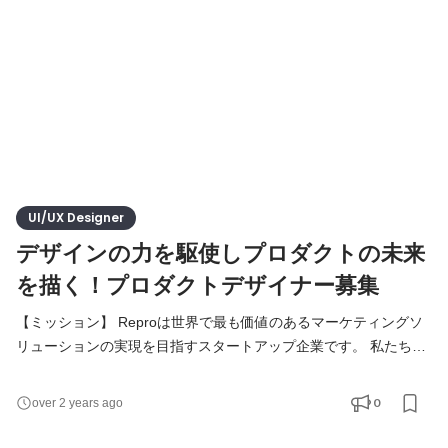
を満たすユーザに対してプッシュ通知を配信したり、アプリ
UI/UX Designer
デザインの力を駆使しプロダクトの未来
を描く！プロダクトデザイナー募集
【ミッション】 Reproは世界で最も価値のあるマーケティングソ
リューションの実現を目指すスタートアップ企業です。 私たちが
提供するWebとアプリの売上最大化ツール「Repro」は、デジタ
ル領域のマーケターと顧客の付加価値の高いコミュニケーション
0
over 2 years ago
を実現するためのSaaSプロダクトです。 このポジションの所属す
るチームのミッションは、Reproがマーケティングソリューショ