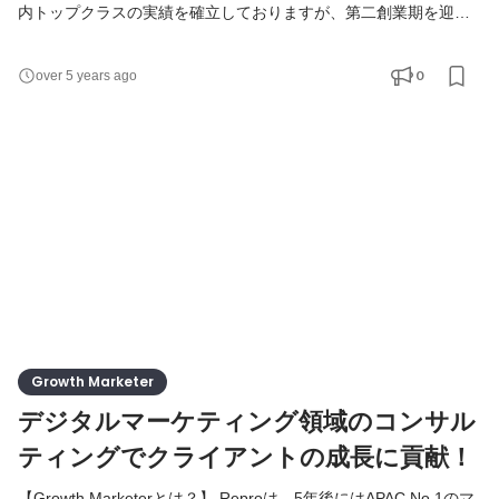
内トップクラスの実績を確立しておりますが、第二創業期を迎え
るスタートアップであり、組織として進化の途中です。
『Repro』がアプリ領域で国内シェアトップに上り詰めたとはい
0
over 5 years ago
え、当社が目指すのはグローバルスタンダードであり、組織とし
て高い目標を掲げております。しかしながら一朝一夕に実現する
のは難しく、段階を踏みながら一歩一歩進めている状況であり、
現状
Growth Marketer
デジタルマーケティング領域のコンサル
ティングでクライアントの成長に貢献！
【Growth Marketerとは？】 Reproは、5年後にはAPAC No.1のマ