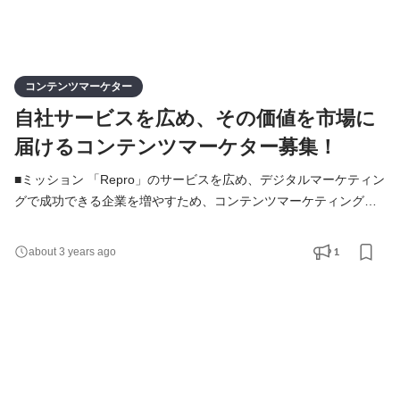
コンテンツマーケター
自社サービスを広め、その価値を市場に
届けるコンテンツマーケター募集！
■ミッション 「Repro」のサービスを広め、デジタルマーケティン
グで成功できる企業を増やすため、コンテンツマーケティング全
般を担っていただきます。 Reproは、「ツールの力」と「人の
力」でデジタル売上を高めるマーケティングソリューションカン
1
about 3 years ago
パニーです。 マーケティングプラットフォーム「Repro」は、
Webサイトやアプリのユーザー行動・属性データをもとに、UIの
カスタマイズやポップアップ、プッシュ通知、メールなどあらゆ
る1t