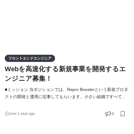
フロントエンドエンジニア
Webを高速化する新規事業を開発するエ
ンジニア募集！
■ミッション 当ポジションでは、Repro Boosterという新規プロダ
クトの開発と運用に従事してもらいます。小さい組織ですべての
業務を担っており、製品ロードマップの立案から新機能開発、運
用改善など幅広い業務に携わることが可能です。またデータドリ
0
over 1 year ago
ブンな意思決定ができるような環境づくりも促進しており、小さ
なチームで素早く開発と検証のサイクルを回すことを心がけてい
ます。事業的な観点からの関与もできるので、事業開発の様