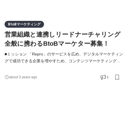
BtoBマーケティング
営業組織と連携しリードナーチャリング
全般に携わるBtoBマーケター募集！
■ミッション 「Repro」のサービスを広め、デジタルマーケティン
グで成功できる企業を増やすため、コンテンツマーケティング全
般を担っていただきます。 Reproは、「ツールの力」と「人の
力」でデジタル売上を高めるマーケティングソリューションカン
1
about 3 years ago
パニーです。 マーケティングプラットフォーム「Repro」は、
Webサイトやアプリのユーザー行動・属性データをもとに、UIの
カスタマイズやポップアップ、プッシュ通知、メールなどあらゆ
る1t