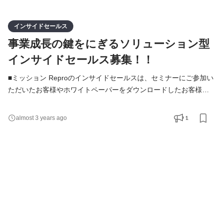
インサイドセールス
事業成長の鍵をにぎるソリューション型
インサイドセールス募集！！
■ミッション Reproのインサイドセールスは、セミナーにご参加い
ただいたお客様やホワイトペーパーをダウンロードしたお客様に
対して、課題のヒアリングや課題解決に必要な情報提供を行い、
商談を創出するポジションです。 SDRのような反響型・課題が顕
1
almost 3 years ago
在化しているお客様の商談創出だけではなく、お客様の抱える
様々なマーケティング課題に対し、中長期的な関係値を構築しな
がらReproが解決できることを明確にし、最適なタイミングで