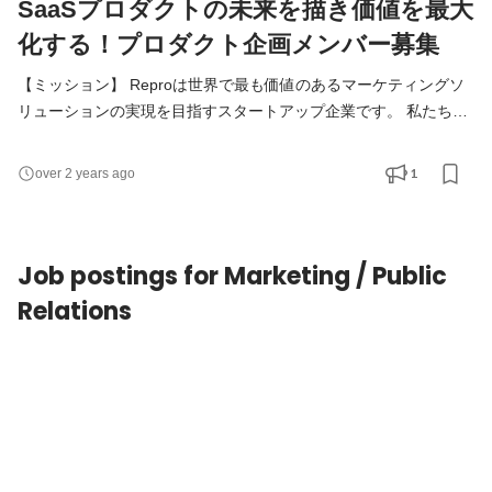
SaaSプロダクトの未来を描き価値を最大
化する！プロダクト企画メンバー募集
【ミッション】 Reproは世界で最も価値のあるマーケティングソ
リューションの実現を目指すスタートアップ企業です。 私たちが
提供する「Repro」は、デジタル領域のマーケターに対し、エン
ドユーザーとの付加価値の高いコミュニケーション手段を提供す
1
over 2 years ago
るためのSaaSプロダクトです。 今回メンバーを募集するProduct
Planning Teamのミッションは、Reproの価値を最大化するために
プロダクトの少し先の未来を描き、会社全体でその未来に向かっ
Job postings for Marketing / Public
て事業
Relations