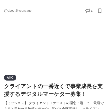
進いただくことが当ポジションのミッションです。 COVID－19に
よって、世界は大きく変わりました。大きな変化に対し、立ち止
1
about 5 years ago
まることなく、我々の掲げるビジョンを実現するために、当社は
事業計画を再度構築しました。そして、まさに、その計画を推進
しようとしております。 新たに策定された事業計画には、
ASO
クライアントの一番近くで事業成長を支
援するデジタルマーケター募集！
【ミッション】 クライアントファーストの理念に沿って、最適で
あると思われる施策をデータに基づき企画実行し、クライアント