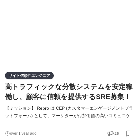
ること。 そのためには、世界で最も価値のあるマーケティングソ
リューションを実現する必要があります。 現在そのマーケテ
サイト信頼性エンジニア
高トラフィックな分散システムを安定稼
働し、顧客に信頼を提供するSRE募集！
【ミッション】 Repro は CEP (カスタマーエンゲージメントプラ
ットフォーム) として、マーケターが付加価値の高いコミュニケー
ションをスピーディに実現できる、そんなサービスを提供してい
ます。 私たち開発チームはそのサービスを実現するために、モバ
28
over 1 year ago
イルアプリや Web サービスに組み込む SDK から快適な体験を提