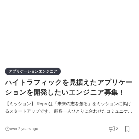
ンの提供に貢献し続けるための未来を描き、会社全体でそれを実
現
アプリケーションエンジニア
ハイトラフィックを見据えたアプリケー
ションを開発したいエンジニア募集！
【ミッション】 Reproは「未来の志を創る」をミッションに掲げ
るスタートアップです。 顧客一人ひとりに合わせたコミュニケー
ションを可能にするCEP 〈カスタマーエンゲージメントプラット
フォーム〉である「Repro」を提供しています。 目標は、グロー
2
over 2 years ago
バルでデファクトスタンダードとなるようなサービスに成長させ