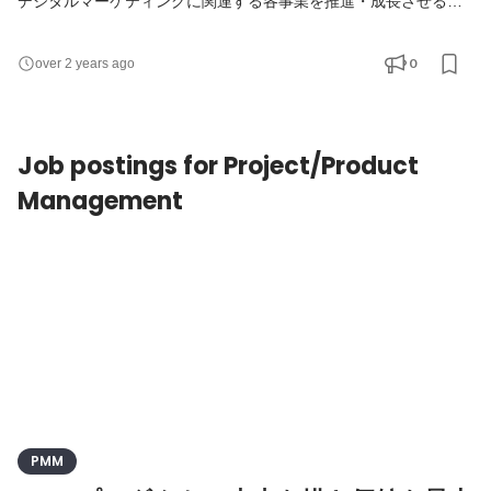
デジタルマーケティングに関連する各事業を推進・成長させる事
が主なミッションとなります。 各種プロモーション活動内のデザ
イン業務がメインタスクですが、ポジションにとらわれずマーケ
0
over 2 years ago
ティング施策の施策オーナーとしても活躍いただけます。 例え
ば、製品価値を伝えるマンガの施策を実施する場合はマンガのデ
ィレクションだけでなく、広告のクリエイティブの設計
Job postings for Project/Product
Management
PMM