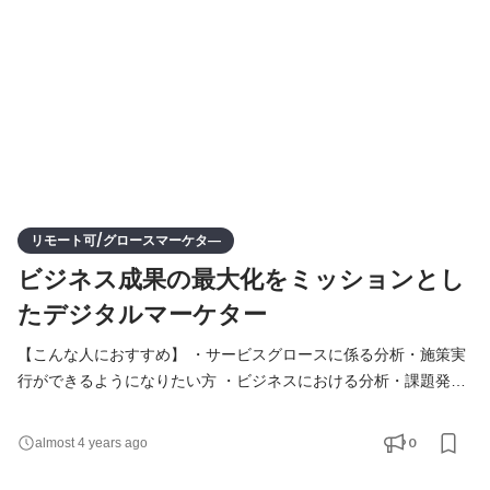
立案・実行・振り返り・改善のPDCAサイクルを回した
リモート可/グロースマーケタ―
ビジネス成果の最大化をミッションとし
たデジタルマーケター
【こんな人におすすめ】 ・サービスグロースに係る分析・施策実
行ができるようになりたい方 ・ビジネスにおける分析・課題発見
プロセスを学びたい方 ・アクセス解析ができるようになりたい方
・分析業務だけでなく、施策立案から実行まで行いたい方 ・クラ
0
almost 4 years ago
イアントの成功を自分の成功のように喜ぶことができる方 ・顧客
と長期にわたり関係を築き、マーケティング施策を実施すること