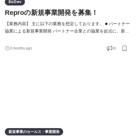
BizDev
Reproの新規事業開発を募集！
【業務内容】 主に以下の業務を想定しております。 ■ パートナー
協業による新規事業開発 パートナー企業との協業を起点に、新規
事業の企画立案からPoC、商品化に至るまでの全プロセスをリー
ドしていただきます。 ■プロダクト企画 ReproのデータやAPIを活
0
3 months ago
用し、既存プロダクトでは提供しきれない新たな事業価値を設計
します。技術的なフィジビリティについては、エンジニアやPMと
対等に議論を行いながら、自ら意思決定を担っていただき
新規事業のセールス・事業開発