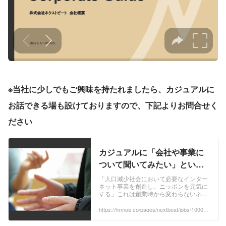
※当社に少しでもご興味を持たれましたら、カジュアルに
お話できる場も設けておりますので、下記よりお問合せく
ださい
カジュアルに「会社や事業に
ついて聞いてみたい」という
皆様へ | 株式会社ネクストビー
「人口減少社会において必要なインター
ネット事業を創造し、ニッポンを元気に
ト
する」これは創業時から変わらないネク
ストビートの理念です。 人口減少、高齢
化、過疎化など、日本の課題を前に、取
https://hrmos.co/pages/nextbeat/jobs/100000
2?_ga=2.179807457.472499117.1670220948
り組むべきことはたくさんあり、そんな
-1738834274.1665457361
難題を乗り越えた先にこそ、世界に示せ