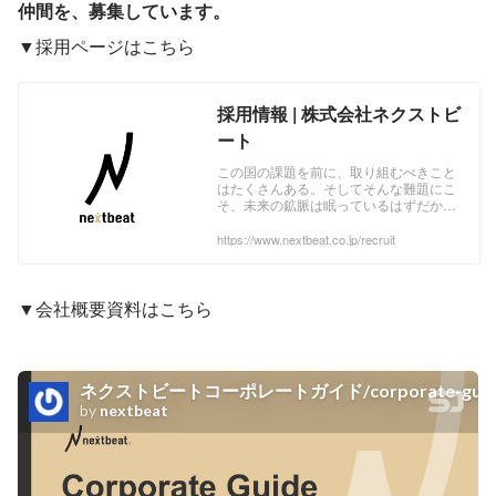
仲間を、募集しています。
▼採用ページはこちら
採用情報 | 株式会社ネクストビ
ート
この国の課題を前に、取り組むべきこと
はたくさんある。そしてそんな難題にこ
そ、未来の鉱脈は眠っているはずだか
ら。 nextbeatは、テクノロジーと推進
力、そして熱いベンチャーマインドで、
https://www.nextbeat.co.jp/recruit
ライフイベント・地方創生・グローバル
の各事業に取り組んでいます。 「未来の
ふつう」を共につくっていく仲間を、募
集しています。
▼会社概要資料はこちら