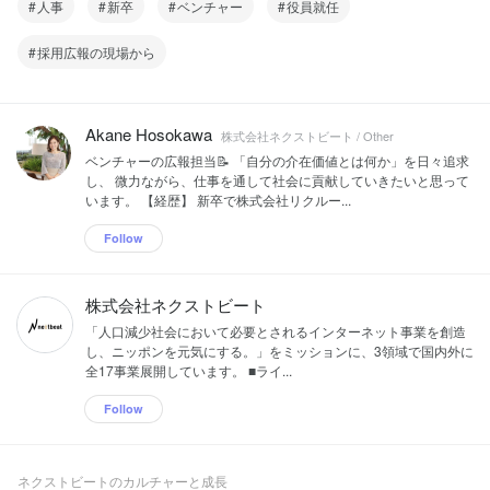
人事
新卒
ベンチャー
役員就任
採用広報の現場から
Akane Hosokawa
株式会社ネクストビート / Other
ベンチャーの広報担当📝 「自分の介在価値とは何か」を日々追求
し、 微力ながら、仕事を通して社会に貢献していきたいと思って
います。 【経歴】 新卒で株式会社リクルー...
Follow
株式会社ネクストビート
「人口減少社会において必要とされるインターネット事業を創造
し、ニッポンを元気にする。」をミッションに、3領域で国内外に
全17事業展開しています。 ■ライ...
Follow
ネクストビートのカルチャーと成長