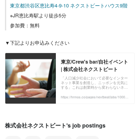
東京都渋谷区恵比寿4-9-10 ネクストビートハウス9階
※JR恵比寿駅より徒歩5分
参加費：無料
▼下記よりお申込みください
東京/Crew's bar/自社イベント
| 株式会社ネクストビート
「人口減少社会において必要なインター
ネット事業を創造し、ニッポンを元気に
する」これは創業時から変わらないネク
ストビートの理念です。 人口減少、高齢
化、過疎化など、日本の課題を前に、取
https://hrmos.co/pages/nextbeat/jobs/100000
0?_ga=2.179807457.472499117.1670220948
り組むべきことはたくさんあり、そんな
-1738834274.1665457361
難題を乗り越えた先にこそ、世界に示せ
る未来があるはずだと考えています。 ...
株式会社ネクストビート's job postings