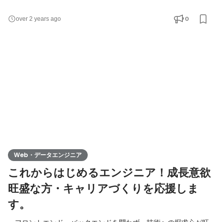
エンジニアリングはもちろんですが、特に下記の3つのお仕事をお
願いしたいと思っています。 - エンジニア組織を牽引するテック
0
over 2 years ago
リード - フロントエンド、バックエンドの開発体制、開発ノウハ
ウづくり、人材育成 - 案件で採用する技術の選定やPoC開発 ゆく
ゆくはエンジニアチームのマネージャー、CTOを目指していただ
Web・データエンジニア
これからはじめるエンジニア！成長意欲
旺盛な方・キャリアづくりを応援しま
す。