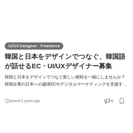
UI/UX Designer・Freelance
韓国と日本をデザインでつなぐ、韓国語
が話せるEC・UI/UXデザイナー募集
韓国と日本をデザインでつなぐ新しい挑戦を一緒にしませんか？
韓国企業の日本への越境ECやデジタルマーケティングを支援する
プロジェクトで、UI/UXデザインを担当していただける方を募集し
ています。 また、日本の韓国向けデジタルマーケティングのクリ
0
almost 2 years ago
エイティブ制作や、日本法人の韓国現地クリエイティブ制作にも
関わる機会があります。 現在、提案営業からスタートし、一緒に
新たなプロジェクトを開拓していくケースもあります。