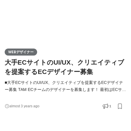
WEBデザイナー
大手ECサイトのUI/UX、クリエイティブ
を提案するECデザイナー募集
■大手ECサイトのUI/UX、クリエイティブを提案するECデザイナ
ー募集 TAM ECチームのデザイナーを募集します！ 最初はECサイ
ト運用におけるバナー・LP制作などをご担当いただき、 ゆくゆく
は一つのサイトのデザインを一からお任せしたいと思っていま
1
almost 3 years ago
す。 商品やブランドが持つ特性を理解し、 どういった魅せ方が効
果的なのか考えることを楽しめる方、 実際にクリエイティブに落
とし込むのが好きな方は ぜひご応募ください！ キャリアやや