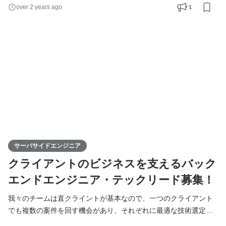
使いやすいUIや感情を動かすアニメーション、ローンチ後の運用
1
over 2 years ago
を見据えた設計と実装ができることはもちろん、DMPなど各種広
告やMA、CRMといったクラウドサービスへの連携を意識した設
計・実装ができることが、より重要だと考えています。 積極的
サーバサイドエンジニア
クライアントのビジネスを支えるバック
エンドエンジニア・テックリード募集！
我々のチームは直クライントが基本なので、一つのクライアント
でも複数の案件を回す機会があり、それぞれに最適な技術選定に
トライすることができ、開発会社ならではの楽しさがあります。