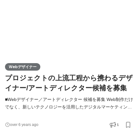
いっしょに模索していきましょう！ TAMは直クライアント
Webデザイナー
プロジェクトの上流工程から携わるデザ
イナー/アートディレクター候補を募集
■Webデザイナー／アートディレクター 候補を募集 Web制作だけ
でなく、新しいテクノロジーを活用したデジタルマーケティング
のプロジェクトに関わることができます。また、ゆくゆくは若手
の育成をしつつ、サービスのクオリティコントロールをする等、
1
over 6 years ago
アートディレクターとしても活躍していただきたいと思っていま
す。 弊社では直取引を基本とした、クライアントに寄り添ったサ