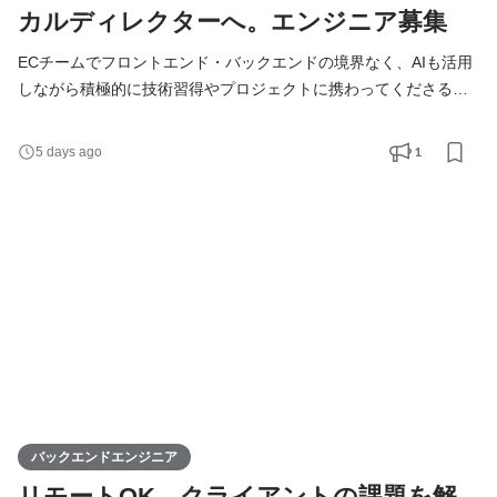
カルディレクターへ。エンジニア募集
ECチームでフロントエンド・バックエンドの境界なく、AIも活用
しながら積極的に技術習得やプロジェクトに携わってくださるエ
ンジニアを募集しています！ ゆくゆくはカート選定や要件定義な
どの上流工程をリードする、テクニカルディレクターを目指した
1
5 days ago
い方、大歓迎です！ ◇募集条件 とにかく「ECが好きな人」
ECWEB担当の経験がある方はもちろん、ECサイトを見ると「こ
の機能どうやって実装してるんだろう？」と裏側が気になる方、
カ
バックエンドエンジニア
リモートOK。クライアントの課題を解