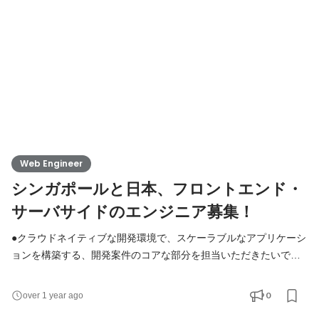
せん。 AIを使いこなしながら、業務アプリを作ったり、新しいサ
ービ
Web Engineer
シンガポールと日本、フロントエンド・
サーバサイドのエンジニア募集！
●クラウドネイティブな開発環境で、スケーラブルなアプリケーシ
ョンを構築する、開発案件のコアな部分を担当いただきたいで
す。 クラウドプラットフォームの進化が著しい中、AWSや
heroku、Salesforceなど、最適なサービスを選定し、お客様にと
0
over 1 year ago
ってベストなマルチクラウド構成をもとにプロジェクトを進めて