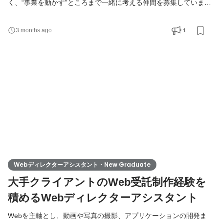
く、“事業を動かす”ところまで一緒に考える仲間を募集していま
す。 今回募集するのは、エンジニア経験を活かしながら、 テクニ
カルディレクターとしてキャリアを広げていきたい方。 TAMで
1
3 months ago
は、デザイナー、エンジニア、ディレクター、マーケターが職種
を越えて混ざり合いながら、クライアントと一緒にサービスや体
験を育てています。 「まず作る」ではなく、 「なぜ作
Webディレクターアシスタント・New Graduate
大手クライアントのWeb受託制作経験を
積めるWebディレクターアシスタント
Webを主軸とし、動画や写真の撮影、アプリケーションの開発ま