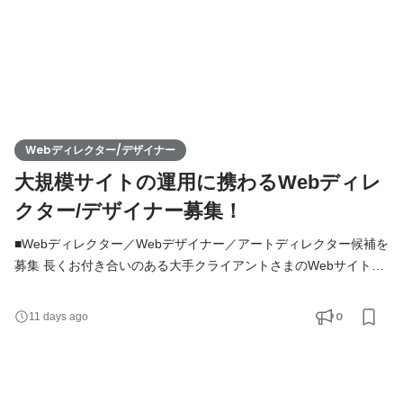
Webディレクター/デザイナー
大規模サイトの運用に携わるWebディレ
クター/デザイナー募集！
■Webディレクター／Webデザイナー／アートディレクター候補を
募集 長くお付き合いのある大手クライアントさまのWebサイト運
用を行います。 業務内容は日々の細かな更新（サムネイル作成・
バナー作成 など）から、LPのデザイン、Webアプリのデザイン、
0
11 days ago
サイト全体のデザイン設計など多岐にわたります。 デザイン専門
ではなく、ディレクション対応込みのデザイナー。もしくはデザ
イン色が強めのディレクターというイメージです。 クライア