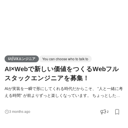
UI/UXエンジニア
You can choose who to talk to
AI×Webで新しい価値をつくるWebフル
スタックエンジニアを募集！
AIが実装を一瞬で形にしてくれる時代だからこそ、 “人と一緒に考
える時間” が前よりずっと楽しくなっています。 ちょっとしたア
イデアを紙に描いただけで、 「それAIに投げたら形になりそう
じゃない？」と自然に話が弾む。 コーヒー片手に雑談していたら
2
3 months ago
気づけばひらめきが転がって、 その日のうちに小さなプロトタ
イプまで作ってみたり。 ホワイトボードに簡単な図を描いただけ