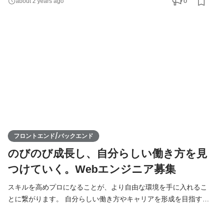
0
about 2 years ago
ドが中心の業務ですが、バックエンドのスキルがあると有利な場
面もあります。 クライアント側・制作側ともに関係者が多く、流
れの速い現場でWeb制作の基礎から学んでいただけます。 ■
フロントエンド/バックエンド
のびのび成長し、自分らしい働き方を見
つけていく。Webエンジニア募集
スキルを高めプロになることが、より自由な環境を手に入れるこ
とに繋がります。 自分らしい働き方やキャリアを形成を目指す、
成長意欲の高いエンジニアを募集しています。 ユーザーにとって