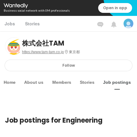
Open in app
Business social network with 0M professionals
Jobs
Stories
株式会社TAM
https://www.tam-tam.co.jp
東京都
Follow
Home
About us
Members
Stories
Job postings
Job postings for Engineering