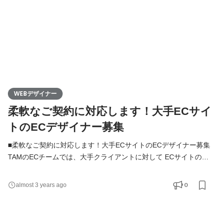
WEBデザイナー
柔軟なご契約に対応します！大手ECサイ
トのECデザイナー募集
■柔軟なご契約に対応します！大手ECサイトのECデザイナー募集
TAMのECチームでは、大手クライアントに対して ECサイトの課
題抽出から戦略立案、運用までをワンストップでサポートしてい
ます。 今回募集しているのはECにおけるUI/UXデザインをともに
0
almost 3 years ago
考え、形にできるデザイナーです。 業種は総合通販・化粧品・フ
ァッション・インテリアなど様々で、 きれいめ系からやや堅めな
ものまで多彩なデザインに携わることが可能です！ ▼一部実績