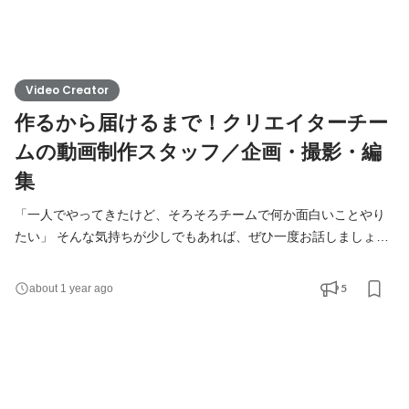
Video Creator
作るから届けるまで！クリエイターチー
ムの動画制作スタッフ／企画・撮影・編
集
「一人でやってきたけど、そろそろチームで何か面白いことやり
たい」 そんな気持ちが少しでもあれば、ぜひ一度お話しましょ
う！ 私たち、しゃかいか！はSNSや写真・動画などのコンテン
ツ、イベントなどを通じて、クライアントの情報発信をサポート
5
about 1 year ago
する仕事をしています。その内容は多岐に渡りますが、全てのプ
ロジェクトに共通していることは、「クライアントの魅力を自分
たちなりに探し、ターゲットとなる人たちにわかりやすいかた