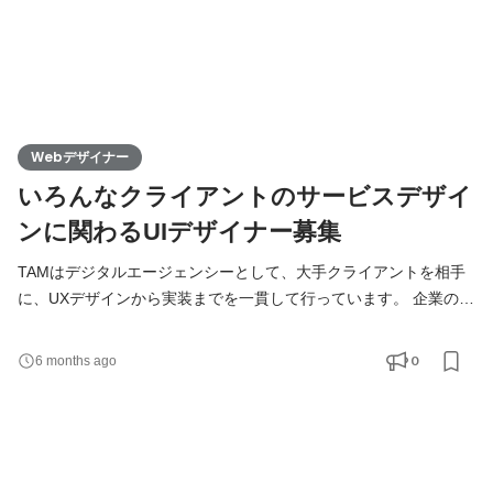
Webデザイナー
いろんなクライアントのサービスデザイ
ンに関わるUIデザイナー募集
TAMはデジタルエージェンシーとして、大手クライアントを相手
に、UXデザインから実装までを一貫して行っています。 企業のデ
ジタル戦略がますます重要になってきている現在、現場でもサー
ビスデザインを求められる機会が増えてきました。 今回はそうい
0
6 months ago
った案件増加を背景としてのデザイナー募集となります。 ▼対応
中の案件一例 ・ファッション系ECリニューアル ・大学のグロー
バル化に向けた出願用ウェブサイト/システム開発 ・旅行