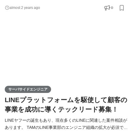
新しい案件が来た時に既存技術にとらわれず、クライアントのフ
0
almost 2 years ago
ェーズや目的にあった技術選定や要件定義、設計を提案していた
だきたいと考えています。 LINEヤフーの誕生もあり、現在LINEに
関連した案件相談が増えてきています。そのため、バック
サーバサイドエンジニア
LINEプラットフォームを駆使して顧客の
事業を成功に導くテックリード募集！
LINEヤフーの誕生もあり、現在多くのLINEに関連した案件相談が
あります。 TAMのLINE事業部のエンジニア組織の拡大が必須で、