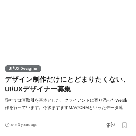
ービスを提供しています。大手案件が豊富で様々な業種の
UI/UX Designer
デザイン制作だけにとどまりたくない、
UI/UXデザイナー募集
弊社では直取引を基本とした、クライアントに寄り添ったWeb制
作を行っています。今後ますますMAやCRMといったデータ連携
を見据えたサイトデザインが重要になってくる中、しっかりとし
たブランディング戦略やユーザー体験を考えたデザインをした
3
over 3 years ago
い、デザイナーを募集します。 クライアントを巻き込んだUX設計