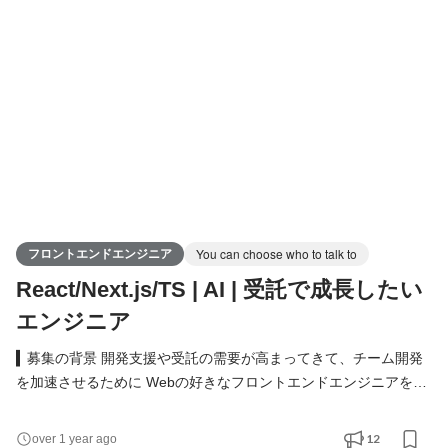
CakePHP などのフレームワーク - JavaScript と Angular などのフ
レームワーク - Java と Spring フレームワーク - Git, PhpStorm,
Heroku, AWS, Salesforce,
フロントエンドエンジニア
You can choose who to talk to
React/Next.js/TS | AI | 受託で成長したい
エンジニア
▍募集の背景 開発支援や受託の需要が高まってきて、チーム開発
を加速させるために Webの好きなフロントエンドエンジニアを募
集するにいたりました。 モダンなフロントエンド開発への意欲の
強い方を募集しています。 また、チームではAIへのニーズの高ま
12
over 1 year ago