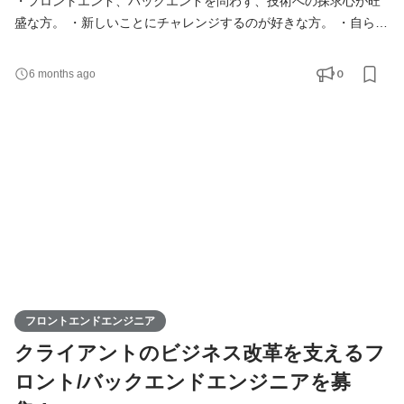
・フロントエンド、バックエンドを問わず、技術への探求心が旺
盛な方。 ・新しいことにチャレンジするのが好きな方。 ・自らキ
ャリアを作っていきたいと考えている方 デジタルエージェンシー
TAMのソリューション部門において、新たにエンジニアチームを
0
6 months ago
創設します。 これからエンジニアには下記の能力が求められてい
くと考えてます。 ・生成AIなどのツールを活用する能力（幅広
く、効率的に） ・フロントエンドバックエンド問わず、
フロントエンドエンジニア
クライアントのビジネス改革を支えるフ
ロント/バックエンドエンジニアを募