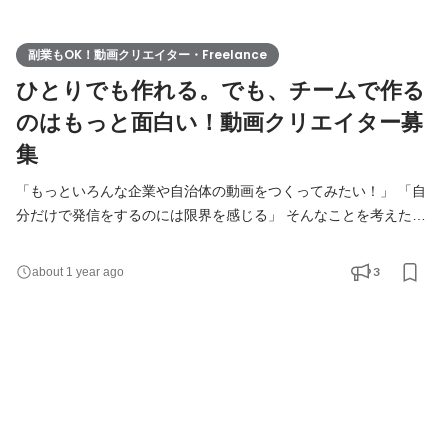
副業もOK！動画クリエイター・Freelance
ひとりでも作れる。でも、チームで作る
のはもっと面白い！動画クリエイター募
集
「もっといろんな企業や自治体の動画をつくってみたい！」 「自
分だけで発信をするのには限界を感じる」 そんなことを考えた
方、ぜひ一度お話ししてみませんか？ 私たち、しゃかいか！は
SNSや写真・動画などのコンテンツ、イベントなどを通じて、ク
3
about 1 year ago
ライアントの情報発信をサポートする仕事をしています。その内
容は多岐に渡りますが、全てのプロジェクトに共通していること
は、「クライアントの魅力を自分たちなりに探し、ターゲッ