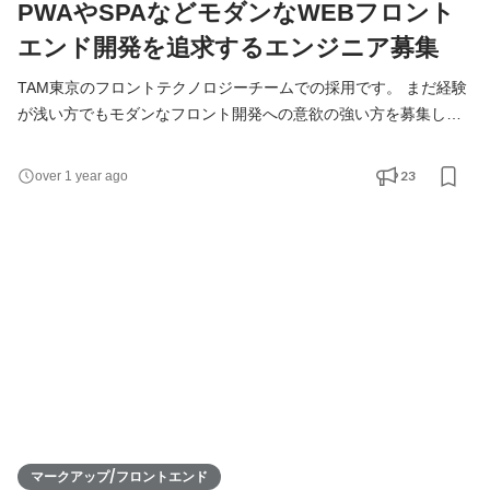
PWAやSPAなどモダンなWEBフロント
エンド開発を追求するエンジニア募集
TAM東京のフロントテクノロジーチームでの採用です。 まだ経験
が浅い方でもモダンなフロント開発への意欲の強い方を募集して
います。 また、近い将来テクニカルディレクター等のポジション
を目指したい方は大歓迎です！！ いま私たちは世の中にいい影響
23
over 1 year ago
を与えるようなウェブ開発に受託で携わることを目指して、 PWA
やSPAに積極的に取り組んでいます。 現在も大手クライアント案
件を中心に制作・開発をしています。 ▼直近で対応中の案
マークアップ/フロントエンド