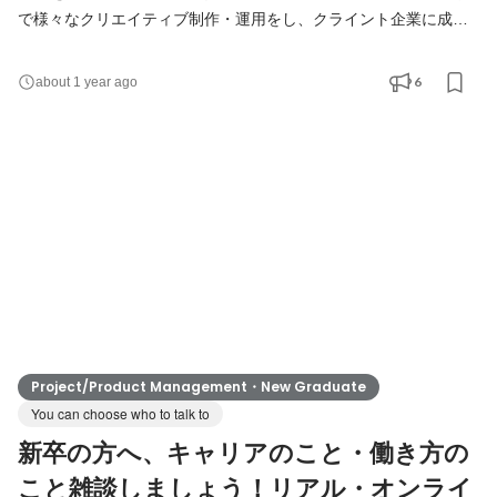
で様々なクリエイティブ制作・運用をし、クライント企業に成果
をもたらすことがミッションです。​クライアントの多くは日本が
誇る事業を展開する上場企業・大手企業です。​​ この募集では、先
6
about 1 year ago
輩ディレクターについて一緒に仕事をしながら成長をしていきた
いWebディレクターアシスタントを​​募集しています。はじめはア
シスタント（正社員またはアルバイト）としての
Project/Product Management・New Graduate
You can choose who to talk to
新卒の方へ、キャリアのこと・働き方の
こと雑談しましょう！リアル・オンライ