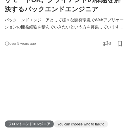
決するバックエンドエンジニア
バックエンドエンジニアとして様々な開発環境でWebアプリケー
ションの開発経験を積んでいきたいという方を募集しています。
フロントエンドエンジニアと連携しながらWebアプリケーション
開発をします。 TAMでは、サーバサイドでは主にPHP言語
5
over 5 years ago
(Laravel等)での開発、インフラはHerokuやAWSを利用するケース
が多いですが、近年のシステムのマイクロサービス化に伴い、ヘ
ッドレスやサーバーレスも含めて様々な環境での開発が求められ
るようになっ
フロントエンドエンジニア
You can choose who to talk to