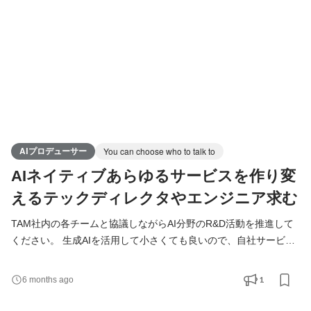
の状態から、 AIがコードを補完してくれるから
AIプロデューサー
You can choose who to talk to
AIネイティブあらゆるサービスを作り変
えるテックディレクタやエンジニア求む
TAM社内の各チームと協議しながらAI分野のR&D活動を推進して
ください。 生成AIを活用して小さくても良いので、自社サービス
をクイックに立ち上げながら知見を社内・外に広く共有してもら
えるとうれしいです。 また、お客さまとも生成AIを使った
1
6 months ago
PoC（実証実験）プロジェクトをどんどんすすめられるようにな
ってください。とても面白いと思います！ 特に実務経験は問いま