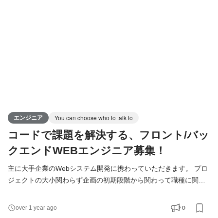
います。 その中でも、サーバサイドのエンジニアの担当する領域
はコアな部分であり、 お好きな言語・フレームワークで、より良
い設
エンジニア
You can choose who to talk to
コードで課題を解決する、フロント/バッ
クエンドWEBエンジニア募集！
主に大手企業のWebシステム開発に携わっていただきます。 プロ
ジェクトの大小関わらず企画の初期段階から関わって職種に関係
なく意見を出し合っています。ディレクターやデザイナーとの距
離は近く、コミュニケーション力・チームプレーをする力が重視
0
over 1 year ago
されます。 現在、主な開発環境としては - PHP, Laravel や