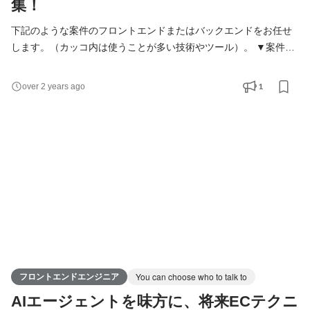
集！
下記のような案件のフロントエンドまたはバックエンドをお任せ
します。（カッコ内は使うことが多い技術やツール）。 ▼案件の
例 ・SalesforceやAWSを使った拡張性の高い会員サイト
（Vue.js、Laravel Mix、Docker） ・スタイルガイドの構築および
1
over 2 years ago
1000ページを超える大規模サイト運用（Pug、Aigis・Fractal） ・
CMSを使った多言語に対応したグローバルサイト（gulp, Pug、
EJS、MT・WordPressなど） ・AAに対応（試験は外部）したア
クセシブルなグローバルサイト ・
フロントエンドエンジニア
You can choose who to talk to
AIエージェントを味方に、将来ECテクニ