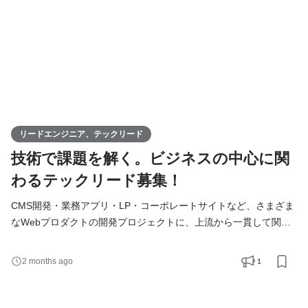
リードエンジニア、テックリード
技術で課題を解く。ビジネスの中心に関
わるテックリード募集！
CMS開発・業務アプリ・LP・コーポレートサイトなど、さまざま
なWebプロダクトの開発プロジェクトに、上流から一貫して関わ
っていただきます。 新規案件のキックオフではクライアントとの
ミーティングに参加し、「何を作るか」だけでなく「なぜ作るの
1
2 months ago
か」「誰が使うのか」「運用はどうするのか」まで掘り下げてヒ
アリング。要件を整理し、技術的な実現方法・工数・スケジュー
ルを設計してプロジェクトメンバーに共有します。開発フェ