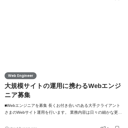
りからAI実証実験プロジェクトも行っています。 今後積極的に取
り組みを行っていくため、AIに興味がある方も歓迎いたします。
バックエンドからフロントエンド開発にジョブチェンジ
Web Engineer
大規模サイトの運用に携わるWebエンジ
ニア募集
■Webエンジニアを募集 長くお付き合いのある大手クライアント
さまのWebサイト運用を行います。 業務内容は日々の細かな更新
（軽微な画像更新・テキスト更新）から、LPの作成、Webアプリ
の開発、サイト全体の設計など多岐にわたります。 フロントエン