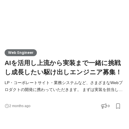
Web Engineer
AIを活用し上流から実装まで一緒に挑戦
し成長したい駆け出しエンジニア募集！
LP・コーポレートサイト・業務システムなど、さまざまなWebプ
ロダクトの開発に携わっていただきます。 まずは実装を担当しな
がら、TAMの開発スタイルや案件の進め方を把握していただきま
す。経験やスキルレベルに応じて先輩エンジニアがサポートする
0
2 months ago
ので、安心して挑戦できる環境です。「やりたい」と手を挙げれ
ば、早い段階からクライアントとのMTGや要件ヒアリングにも参
加できます。実装しながら上流の視点を養い、少しずつ担当範