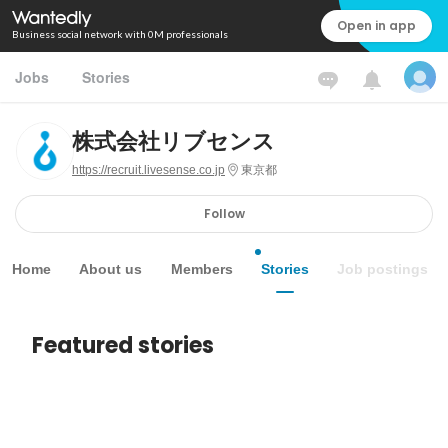
Open in app
Business social network with 0M professionals
Jobs
Stories
株式会社リブセンス
https://recruit.livesense.co.jp
東京都
Follow
Home
About us
Members
Stories
Job postings
Featured stories