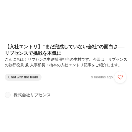
らず、実際に働くメンバーの声や日々のリアルな働き方を交えながら、
リブセンスの「働き...
【入社エントリ】“まだ完成していない会社”の面白さ──
リブセンスで挑戦を本気に
こんにちは！リブセンス​中途採用担当の中村です。今回は、リブセンス
の執行役員 兼 人事部長・楠本の入社エントリ記事をご紹介します。
「社員一人ひとりの成長に、本気で向き合うこと」──その背景にある
考え方や、リブセンスが大切にしているカルチャーをまとめています。
Chat with the team
9 months ago
変化の大きい環境で、自分の可能性を広げながら会社の成長に関わりた
い──そんな想いをお持ちの方に、ぜひ読んでいただきたいストーリー
です。それではどうぞ！はじめまして。リブセンスの執行役員 兼 人事
株式会社リブセンス
部長の楠本と申します。私は2023年3月にリブセンスへ入社し、現在は
人事部門の統括に加え、財務・経理・法務・総務・内部監査などコーポ
レート機能...