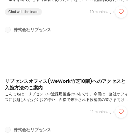
のものです。リブセンスには、その想いを胸に飛び込み、入社以来一歩
ずつ着実に形にしてきた先輩がいます。でもその道のりは、決して平坦
Chat with the team
10 months ago
ではありません。輝かしい成功だけでなく、乗り越えるべき大きな壁
も、リアルな葛藤も描かれています。数々の困難の先に、仕事のやりが
いと、自らのキャリアを切り拓く面白さがあることを、この記事は教え
株式会社リブセンス
てくれるはずです。今回紹介するのは、2021年新卒入社、現在アルバ
イト事業部マーケティンググループにて、広告領域のチームリーダーを
担う河原礼奈さん。...
リブセンスオフィス(WeWork竹芝10階)へのアクセスと
入館方法のご案内
こんにちは！リブセンス中途採用担当の中村です。今回は、当社オフィ
スにお越しいただくお客様や、面接で来社される候補者の皆さま向け
に、＼JR浜松町駅・大門駅からのアクセスと入館方法をご案内いたし
ます！／初めてお越しいただく方でも迷わずにたどり着けるように、道
11 months ago
順を写真つきでまとめました！道順自体はシンプルですが、ビル内のル
ートで少し迷いやすいポイントがあります。わかりやすく解説していま
すので、当日はこの記事を参考に安心してお越しください！▍オフィス
株式会社リブセンス