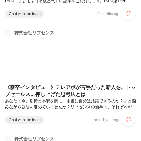
P&M、まさよふ（不破昌代）の記事をご紹介します。P&M版Tech Fes
とも言える社内イベントの裏話を余すところなく解禁！ゼロからのスタ
ートにもかかわらず、参加者26名・LT登壇者16名という大成功「でき
Chat with the team
12 months ago
っこない」のハードルを越えるための工夫や挑戦の舞台裏オフライン・
オンライン両面でつくり上げた温かい交流の場づくりLT初心者にも優
しい工夫、運営チーム・会場・ケータリングに至るまでの工夫組織文化
株式会社リブセンス
や横断イベントの運営ってどこから始めればいいの？そんな方にぜひ読
んでほしいストーリです。それではどうぞ！はじめにこんにちは、ひと
や組...
《新卒インタビュー》テレアポが苦手だった新人を、トッ
プセールスに押し上げた思考法とは
あなたは今、期待と不安を胸に「本当に自分は活躍できるのか？」と悩
みながら就活を進めていませんか？リブセンスの新卒は、それぞれが多
彩なキャリアを歩み、活躍しています。入社後すぐに壁にぶつかったと
しても、それを乗り越えて力強く成長していく。そんな環境が、リブセ
Chat with the team
about 1 year ago
ンスにはあります。その中でも入社1年目で「新人賞」をとりスポット
ライトを浴びた社員は、実は最初から順風満帆な会社生活というわけで
はありませんでした。今回紹介するのは、2022年新卒入社、現在アル
株式会社リブセンス