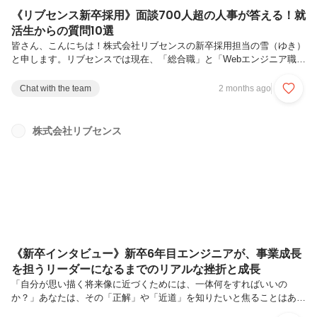
《リブセンス新卒採用》面談700人超の人事が答える！就
活生からの質問10選
皆さん、こんにちは！株式会社リブセンスの新卒採用担当の雪（ゆき）
と申します。リブセンスでは現在、「総合職」と「Webエンジニア職」
の2職種で新卒採用を行っています。この記事では、「就活生からよく
聞かれる10の質問」に回答していきます！▼▼YouTube動画はこちらで
Chat with the team
2 months ago
す！▼▼本題に入る前に、私の簡単な自己紹介をさせてください。【採
用担当・雪のプロフィール】経歴： 新卒でIT・医療・介護領域などに
サービスを展開するレバレジーズ株式会社に入社し、法人営業を経験。
株式会社リブセンス
その後、リブセンスに人事職として中途入社。現在の働き方： 弊社の
「どこでもワーク」というハイブリッドな働き方を活用し、現在は福岡
と東京...
《新卒インタビュー》新卒6年目エンジニアが、事業成長
を担うリーダーになるまでのリアルな挫折と成長
「自分が思い描く将来像に近づくためには、一体何をすればいいの
か？」あなたは、その「正解」や「近道」を知りたいと焦ることはあり
ませんか？リブセンスには、さまざまな壁を乗り越え、自分だけのキャ