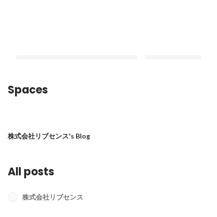
Spaces
《新卒インタビュー》「事業を1→10
【入社エントリ】“ま
へ」。壁を乗り越え、理想のキャリア
会社”の面白さ──リブ
株式会社リブセンス's Blog
を実現し続けるマーケターの5年間。
本気に
Pinned
Pinned
All posts
株式会社リブセンス