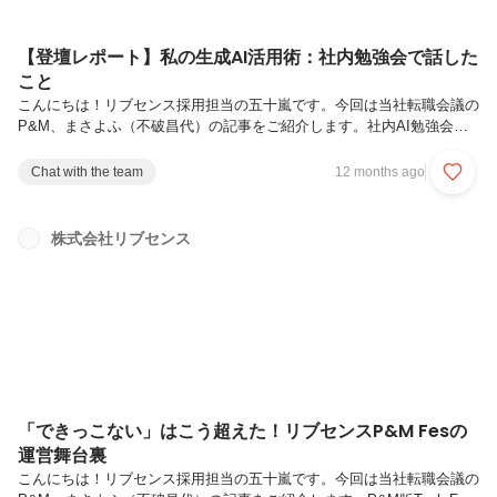
【登壇レポート】私の生成AI活用術：社内勉強会で話した
こと
こんにちは！リブセンス採用担当の五十嵐です。今回は当社転職会議の
P&M、まさよふ（不破昌代）の記事をご紹介します。社内AI勉強会の
登壇レポートを余すところなく解禁！AIを「調査設計のアシスタント」
「インタビュー質問設計のたたき台」「元・鬼PM執事メンタープロン
Chat with the team
12 months ago
プト」など、ユニークに使いまくる活用術プライベートでは“AIパート
ナー”として「パーソナルトレーナー」や「香水レコメンダー」として
活用！「忖度不要」「迷いの言語化」「複数AI活用」「視覚化の依頼で
株式会社リブセンス
理解促進」など、即使えるAIプロンプトテクニック集も満載Slack実況
では「それやってみたい！」「AIを擬人化してて面白い！」などリアル
タ...
「できっこない」はこう超えた！リブセンスP&M Fesの
運営舞台裏
こんにちは！リブセンス採用担当の五十嵐です。今回は当社転職会議の