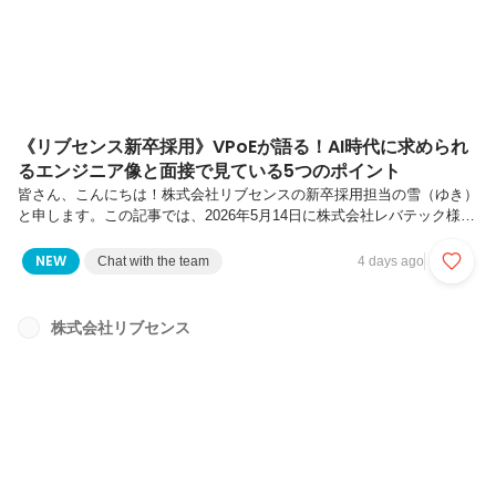
《リブセンス新卒採用》VPoEが語る！AI時代に求められ
るエンジニア像と面接で見ている5つのポイント
皆さん、こんにちは！株式会社リブセンスの新卒採用担当の雪（ゆき）
と申します。この記事では、2026年5月14日に株式会社レバテック様と
共同開催したウェビナーから、弊社のVPoE中野の登壇パートをピック
アップしてお届けします！テーマは、「転職ドラフトのデータが示す、
NEW
Chat with the team
4 days ago
AI時代に求められるエンジニア」について、そして実際に、「リブセン
スのエンジニアがAI時代の変化にどう向き合っているのか」、「新卒・
若手エンジニアに期待していることは何なのか」です！▼▼YouTube動
株式会社リブセンス
画はこちらです！▼▼本題に入る前に、今回の登壇者である中野の簡単
なプロフィールをご紹介します。【登壇者プロフィール：VPoE 中...