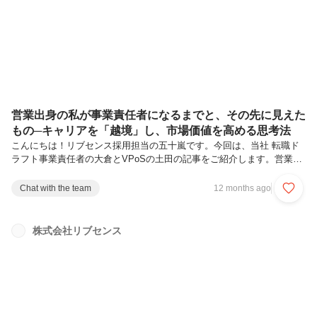
情報▍JR浜松町駅 or 大門駅 → 東京ポートシティ竹芝1.JR浜松町駅
「北口」or 大門駅B1・B2出口を出発2.「旧芝離宮恩賜庭園」を通過
3...
営業出身の私が事業責任者になるまでと、その先に見えた
もの─キャリアを「越境」し、市場価値を高める思考法
こんにちは！リブセンス採用担当の五十嵐です。今回は、当社 転職ド
ラフト事業責任者の大倉とVPoSの土田の記事をご紹介します。営業か
らキャリアの幅を広げていきたい方にぜひ読んでいただきたいストーリ
です。それではどうぞ！こんにちは、リブセンスVPoSの土田で
Chat with the team
12 months ago
す。 ──突然ですがこんな不安を感じたことはありませんか？「この
先、どのようにキャリアを広げていけばいいかわからない」「営業でキ
ャリアをスタートしたが、営業マネージャーの先の道筋が見えない」
株式会社リブセンス
「将来的に事業責任者を目指しているが、今やるべきことや必要なスキ
ルがわからない」今回は、そんな悩みを抱える方に向けて、リブセンス
で「転職ドラフト」事業...