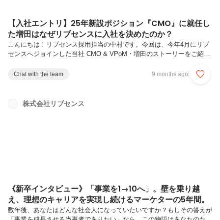
【入社エントリ】25年新設ポジション『CMO』に就任し
た増田はなぜリブセンスに入社を決めたのか？
こんにちは！リブセンス採用担当の中村です。今回は、今年4月にリブ
センスへジョインした当社 CMO & VPoM・増田のストーリーをご紹介
します。「なぜリブセンスだったのか」、そして「入社して気づいた、
この会社の"強さ"とは何なのか」。外から見ていた印象が、実際の対話
Chat with the team
9 months ago
を通じて大きく変わっていった——そのリアルな心の動きを語っていま
す。「組織の変革フェーズに飛び込みたい」「真摯に社会の課題へ挑む
仲間と働きたい」 そんな思いをお持ちの方にこそ、ぜひ読んでいただ
株式会社リブセンス
きたい内容です。それではどうぞ！はじめまして。リブセンスCMOの
増田隆一です。2025年4月にリブセンスに入社以降、あちらこちらでご
挨拶...
《新卒インタビュー》「事業を1→10へ」。壁を乗り越
え、理想のキャリアを実現し続けるマーケターの5年間。
数年後、あなたはどんな社会人になっていたいですか？もしその答えが
「事業を成長させる当事者でありたい」なら、この物語はあなたのため