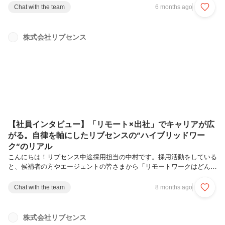
リアを切り拓いて活躍する先輩たちがいますが、決して順風満帆な道の
Chat with the team
6 months ago
りを歩んできたわけではありません。今回は、入社4年目で社内アワー
ドを受賞し、現在はグループリーダーとして組織を牽引する社員をご紹
介します。2020年新卒入社、現在は転職ドラフト事業部の企業グロー
株式会社リブセンス
スグループにて、グループリーダーを担う伊藤遼さん。入社直後に配属
された事業が撤退するなど、数々の「思い通りにいかない現実」をどう
乗り越え、入社前から...
【社員インタビュー】「リモート×出社」でキャリアが広
がる。自律を軸にしたリブセンスの“ハイブリッドワー
ク“のリアル
こんにちは！リブセンス中途採用担当の中村です。採用活動をしている
と、候補者の方やエージェントの皆さまから「リモートワークはどんな
仕組みで運用しているの？」「普段のコミュニケーションってどうして
いるの？」といったご質問をいただきます。リブセンスは2020年以
Chat with the team
8 months ago
降、リモートワークを軸に働き方を進化させ、全国どこからでも働ける
体制を構築してきました。同時に、オフィスの役割を見直し、必要に応
じて出社し対面で集まる価値も大切にする、ハイブリッドな働き方を継
株式会社リブセンス
続的にアップデートしてきました。この記事では、制度の紹介にとどま