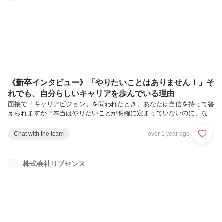
バイト事業部ビジネスディベロップメントグループにて、2つのチーム
のチームリーダーを任されている及川裕大さん。入社後に新人賞を受賞
し、翌年には全社...
《新卒インタビュー》「やりたいことはありません！」そ
れでも、自分らしいキャリアを歩んでいる理由
面接で「キャリアビジョン」を問われたとき、あなたは自信を持って答
えられますか？本当はやりたいことが明確に定まっていないのに、なん
となく聞こえの良い未来を語ってしまっている人や、定まらないことに
不安を抱いている人も少なくないのではないでしょうか。リブセンスに
Chat with the team
over 1 year ago
は、多彩なキャリアを歩み成長している社員が多くいます。ただし、そ
の多くは計画された青写真ではなく、「挑戦の連続」として紡がれてい
きます。想像もしなかった挑戦から新たな経験を積み上げる。そんなリ
株式会社リブセンス
アルな成長を描ける環境です。今回紹介するのは、2022年新卒入社、
現在転職ドラフト事業部Marketingグループ所属の大中 絢音さん。内定
者時代...