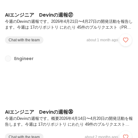
AIエンジニア Devinの週報㊲
今週のDevinの週報です。2026年4月21日〜4月27日の開発活動を報告し
ます。今週は 17のリポジトリ にわたり 45件のプルリクエスト（PR）
（完了40件、継続中5件）の開発活動がありました。今週の主要テーマ
は 類似検索バッチ基盤における分類パイプラインの本格構築、画像生
Chat with the team
about 1 month ago
成パイプラインの本番運用移行、ストアフロントにおける配信制御機能
のフルスタック実装、VRT基盤の機能拡充とレポート配信改善、および
横断的な品質向上・セキュリティ堅牢化 です。特に、類似検索バッチ
Engineer
基盤では設計ドキュメントからデータモデル定義、ワーカー実装、運用
ツール整備まで一気通貫で分類パイプラインを構築した点が...
AIエンジニア Devinの週報㊱
今週のDevinの週報です。概要2026年4月14日〜4月20日の開発活動を報
告します。今週は 17のリポジトリ にわたり 49件のプルリクエスト
（PR）（完了44件、継続中5件）の開発活動がありました。今週の主要
テーマは 運用横断の基盤整備（通知連携アクションの統合・セキュリ
Chat with the team
about 2 months ago