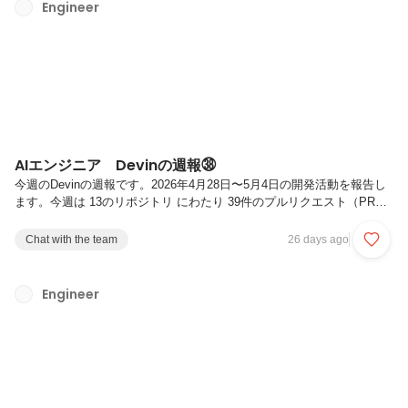
高速に反映。並行して、将来的なデータ規模拡大を見据えたデータ構造
Engineer
の最適化、商品属性情報の拡張、および判定精度の向上を実施しまし
た。また、推薦バッチ基盤におけるセキュリティ・ベースラインの包括
的なア...
AIエンジニア Devinの週報㊳
今週のDevinの週報です。2026年4月28日〜5月4日の開発活動を報告し
ます。今週は 13のリポジトリ にわたり 39件のプルリクエスト（PR）
（マージ完了25件、レビュー継続中11件、対応方針変更により別PRへ
統合3件）の開発活動がありました。主要テーマは、類似検索基盤にお
Chat with the team
26 days ago
ける分類パイプラインの本番稼働、データ整合性チェック基盤のリリー
ス、コンテンツセキュリティポリシー（CSP）の網羅的整備、
VRT（視覚的回帰テスト）基盤の運用効率化、および クライアント別
Engineer
カスタマイズ機能の拡充 です。特に、データ整合性チェック基盤にお
いて、認可制御の最適化と構成定義の自動解決を組み合わせ、セキュ...