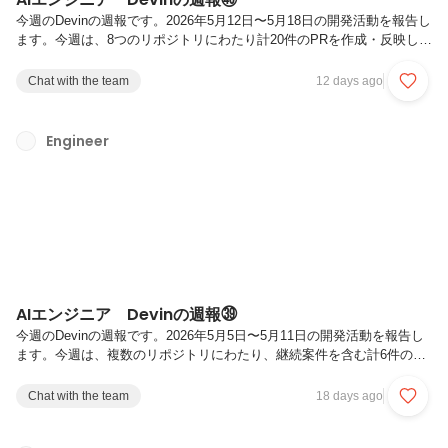
今週のDevinの週報です。2026年5月12日〜5月18日の開発活動を報告し
ます。今週は、8つのリポジトリにわたり計20件のPRを作成・反映しま
した。今週は 画像処理パイプラインの個社対応拡充と次世代AIモデル
への移行対応 に注力しました。主要パートナーブランド向けの専用処
Chat with the team
12 days ago
理パイプラインの構築・改善を継続的なイテレーションによって実施す
るとともに、最新のマルチモーダルAIモデルへのパラメータ移行を完
了。並行して、サイズ推薦エンジンにおけるバナー表示の柔軟性向上、
Engineer
分析基盤・サービスログへのカテゴリ情報拡充、およびセキュリティ・
レジリエンスの向上を推進しました。主要なアップデート画像処理パ...
AIエンジニア Devinの週報㊴
今週のDevinの週報です。2026年5月5日〜5月11日の開発活動を報告し
ます。今週は、複数のリポジトリにわたり、継続案件を含む計6件のPR
を反映しました。今週は 類似検索バッチ基盤における分類パイプライ
ンの本番運用フェーズ に注力しました。先行して構築したパイプライ
Chat with the team
18 days ago
ンを主要パートナー企業数社で有効化し、実運用を通じて得られたフィ
ードバック（構成管理の同期最適化・観測性の向上・データ整合性）を