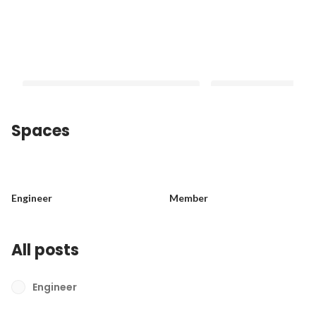
Spaces
【インタビュー2025】創立10周年を迎
メイキップは、「ヒト
えて。代表取締役CEO 柄本真吾
ありたいと考えていま
Engineer
Member
Pinned
Pinned
All posts
Engineer