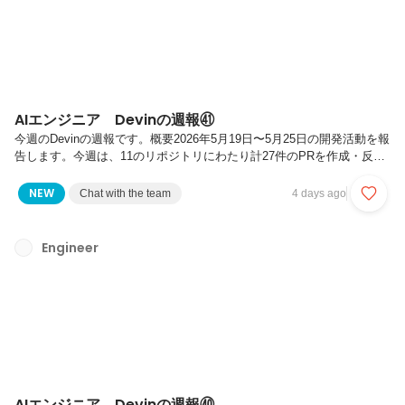
AIエンジニア Devinの週報㊶
今週のDevinの週報です。概要2026年5月19日〜5月25日の開発活動を報
告します。今週は、11のリポジトリにわたり計27件のPRを作成・反映
しました。今週は 画像処理パイプラインの個社対応拡充とコスト管理
基盤の整備 に注力しました。画像切抜処理における人体シルエット対
NEW
Chat with the team
4 days ago
応の新パイプライン構築、生成AIモデルのトークン制御最適化を含む品
質向上を推進するとともに、全クラウドリソースへのコスト管理タグの
統一付与を複数リポジトリで一斉に完了。並行して、ETLパイプライン
Engineer
のデータソース刷新、サイズ推薦APIの機能拡張、フロントエンドの品
質向上を実施しました。主要なアップデート画像処理パイプライ...
AIエンジニア Devinの週報㊵