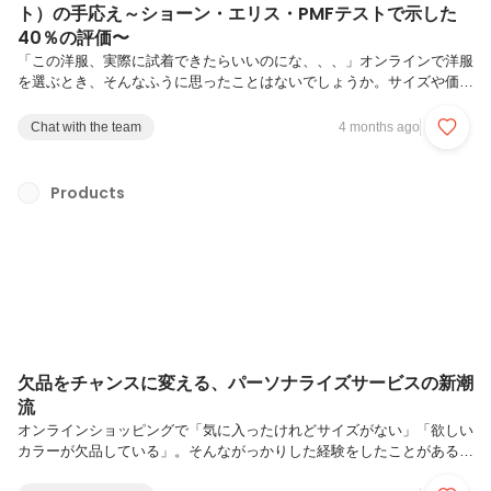
ト）の手応え～ショーン・エリス・PMFテストで示した
40％の評価〜
「この洋服、実際に試着できたらいいのにな、、、」オンラインで洋服
を選ぶとき、そんなふうに思ったことはないでしょうか。サイズや価
格・素材は分かっても、自分が着たときの印象だけは想像するしかな
い。その「試着できない不安」が、ECでの洋服選びを難しくしていま
Chat with the team
4 months ago
す。顔合成型オンライン試着サービス FaceChange は、この「試着で
きない不安」に向き合い、自分自身の顔で着用画像を確認しながら、
「似合う・似合わない」を判断できる体験を提供してきました。その価
Products
値が、ユーザー満足度調査の結果として表れています。FaceChangeに
おいて実施した「ショーン・エリス・PMFテスト」の結果、「このサ
ービス...
欠品をチャンスに変える、パーソナライズサービスの新潮
流
オンラインショッピングで「気に入ったけれどサイズがない」「欲しい
カラーが欠品している」。そんながっかりした経験をしたことがある人
は多いのではないでしょうか。欠品はユーザーにとって“諦める瞬間”で