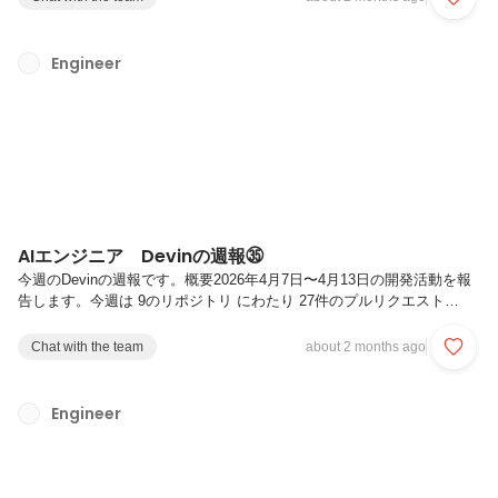
ティベースラインの堅牢化）、画像生成パイプラインの入力仕様拡張と
CI安定化、管理画面における身体情報登録フローの整備、統合テーブル
監視基盤におけるサーバーレス関数の運用最適化、および 推薦モデル
Engineer
のメモリ効率化と予測品質向上 です。組織横断の運用改善と個別プロ
ダクトの品質・機能強化を同時に推進した週でした。主要なアッ...
AIエンジニア Devinの週報㉟
今週のDevinの週報です。概要2026年4月7日〜4月13日の開発活動を報
告します。今週は 9のリポジトリ にわたり 27件のプルリクエスト
（PR）（マージ済み22件、オープン4件、クローズ1件）を実施しまし
た。今週の主要テーマは 画像処理バッチの機能拡張とリファクタリン
Chat with the team
about 2 months ago
グ、検索エンジン基盤の安定性向上、コンテナ基盤のOS移行と依存関
係管理の刷新、および サイズ推薦ロジックの品質向上 です。画像処理
バッチではAI画像編集の判定制御やネットワーク環境の柔軟化を実現
Engineer
し、検索エンジンではリソース効率の最適化とコンテキスト管理の改善
を実施しました。また、コンテナ基盤のGPU環境を最新OS世代に...