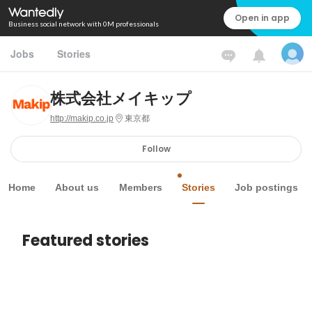
Open in app
Business social network with 0M professionals
Jobs
Stories
株式会社メイキップ
http://makip.co.jp
東京都
Follow
Home
About us
Members
Stories
Job postings
Featured stories