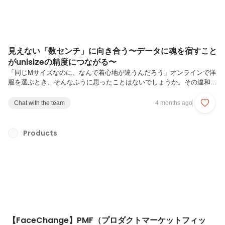
見えない「数センチ」に向き合う〜データに魂を宿すこと
がunisizeの精度につながる〜
「同じMサイズなのに、なんで着心地が違うんだろう」オンラインで洋
服を選ぶとき、そんなふうに思ったことはないでしょうか。その違和感
の一因は、ブランドごとに基準となる体型（ボディ）が異なり、同じ
「Mサイズ」でも身幅や着丈に数センチの差が生まれることにありま
Chat with the team
4 months ago
す。この数センチのズレが、実際に袖を通したときの着心地の違いにつ
ながっています。さらにECサイトでは、サイズ表の項目名が同じで
も、ブランドによってその項目が指している内容が異なることもありま
Products
す。このようなズレを、クライアント様とひとつずつすりあわせ、揃え
ていく。サイズレコメンドエンジン「unisize」が安定して正確なサイ
ズレコメンドを行え...
【FaceChange】PMF（プロダクトマーケットフィッ