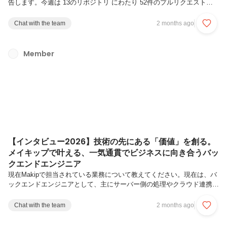
告します。今週は 13のリポジトリ にわたり 52件のプルリクエスト
（PR）（マージ済み38件、オープン13件、クローズ1件）を実施しま
した。今週の主要テーマは 仮想試着（VTON）パイプラインのオーケ
Chat with the team
2 months ago
ストレーション刷新とエンジンアップデート 、 パーソナライズ表示機
能の横断的実装 、および モバイルSDKの品質改善 です。VTONパイプ
ラインではワークフロー制御基盤によるオーケストレーション導入と最
Member
新安定版エンジンへの移行を完了し、フロントエンドからAPIまで一気
通貫で実装しました。主要なアップデート仮想試着...
【インタビュー2026】技術の先にある「価値」を創る。
メイキップで叶える、一気通貫でビジネスに向き合うバッ
クエンドエンジニア
現在Makipで担当されている業務について教えてください。現在は、バ
ックエンドエンジニアとして、主にサーバー側の処理やクラウド連携と
いったシステム基盤の開発を担当しています。キャリアの原点は組み込
みエンジニアで、その後はAndroidエンジニアを経験するなど、時代の
Chat with the team
2 months ago
変化に合わせて多様な領域を渡り歩いてきました。そうした様々な現場
で培った経験を経て、現在はweb系のバックエンドエンジニアとして、