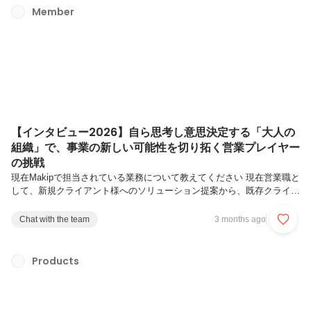
これまでの知見をフルに活かしながら開発に向き合っています。多くの
Member
選択肢がある中で、メイキップへの入社を決めた経緯は何でしたか？転
職活動では10〜15社ほどを検討していましたが、一貫して「Web系バ
ッ...
【インタビュー2026】自ら思考し意思決定する「大人の
組織」で、事業の新しい可能性を切り拓く営業プレイヤー
の挑戦
現在Makipで担当されている業務について教えてください 現在営業職と
して、新規クライアント様へのソリューション提案から、既存クライア
ント様への導入拡大（アップセル）までを一気通貫で担当しています。
2019年12月、社員数がまだ12〜13名だったフェーズに入社し、営業の
Chat with the team
3 months ago
現場に携わってきました。当時はまだ現在の規模感とは異なり、メンバ
ーひとり一人がカバーする領域が非常に広く、スピード感を持って現場
を動かしていくことが求められていた時期でした。そうした環境の中
Products
で、クライアント様が抱える課題に対して、どのようにサービスを活用
いただけるかを日々考えながら、営業としての経験を積み重ねてきまし
た。入...