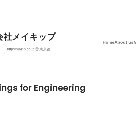
会社メイキップ
Home
About us
http://makip.co.jp
東京都
ings for Engineering