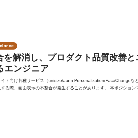
lance
合を解消し、プロダクト品質改善と
るエンジニア
向け各種サービス（unisize/aunn Personalization/FaceChan
入する際、画面表示の不整合が発生することがあります。 本ポジション
調整を迅速かつ的確に行い、 クライアントへの導入体験と、サービス
】 ・事象の再現と原因特定（CSS競合／JS介入／タグ・
/Bテスト・TMSとの