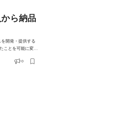
入から納品
ビスを開発・提供する
たことを可能に変
0
ロからプロダクトを開