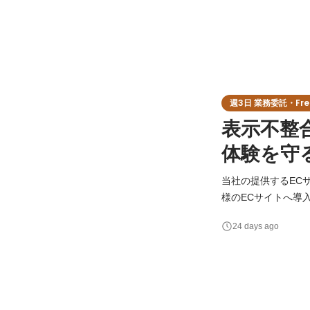
週3日 業務委託・Free
表示不整
体験を守
当社の提供するECサイト
様のECサイトへ導
わる不整合の調査・
24 days ago
（UX）の安定化を担っていただきます。 【業務内容
SDK・iframe・A