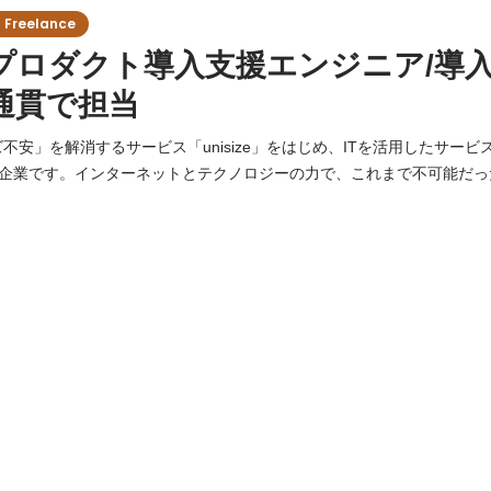
reelance
aSプロダクト導入支援エンジニア/導
通貫で担当
不安」を解消するサービス「unisize」をはじめ、ITを活用したサー
企業です。インターネットとテクノロジーの力で、これまで不可能だっ
ビスを生み出すことを使命としています。 現在、当社が提供するWebサービス
トへスムーズに導入をしていくため、体制の強化を行っています。 ゼ