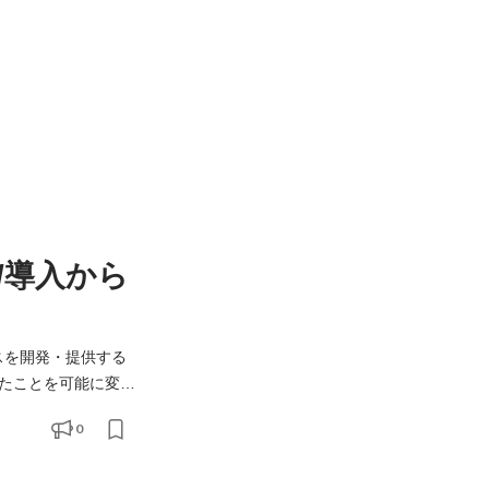
/導入から
ビスを開発・提供する
たことを可能に変
0
ロからプロダクトを開