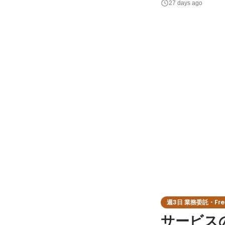
27 days ago
（UX）の安定化を担っていただきます。 【業務内容
SDK・iframe・A
週3日 業務委託・Free
サービス