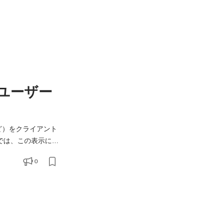
ユーザー
geなど）をクライアント
では、この表示に関
のユーザー体験
0