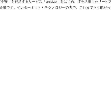
不安」を解消するサービス「unisize」をはじめ、ITを活用したサー
企業です。インターネットとテクノロジーの力で、これまで不可能だっ
ビスを生み出すことを使命としています。 現在、当社が提供するWebサービス
トへスムーズに導入をしていくため、体制の強化を行っています。 ゼ