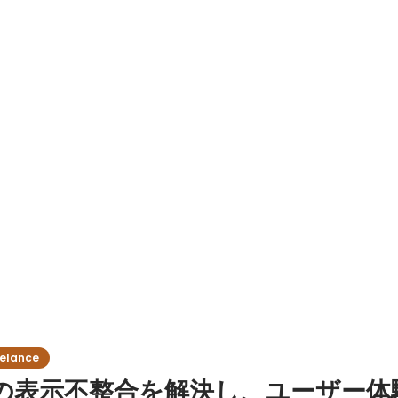
】 ・事象の再現と原因特定（CSS競合／JS介入／タグ・
/Bテスト・TMSとの
lance
の表示不整合を解決し、ユーザー体