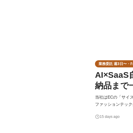
業務委託 週3日〜・Fr
AI×Sa
納品まで
当社はECの「サイズ
ファッションテック
え、世界に新しい価値あるサー
15 days ago
を多くのクライアン
発するの