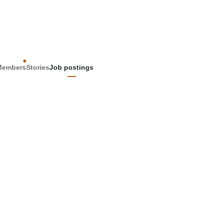
Members
Stories
Job postings