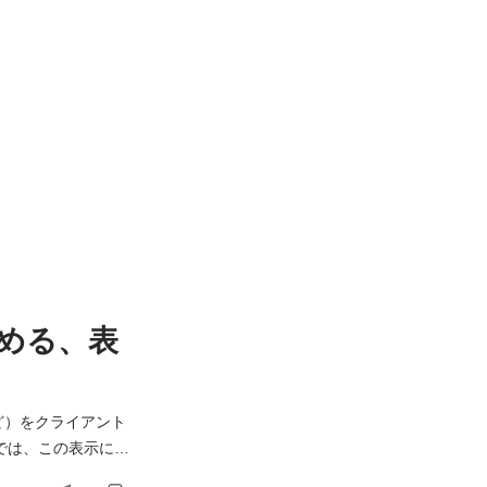
める、表
geなど）をクライアント
では、この表示に関
のユーザー体験