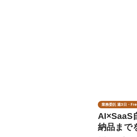
業務委託 週3日・Free
AI×Sa
納品まで