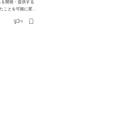
ビスを開発・提供する
たことを可能に変
0
ロからプロダクトを開