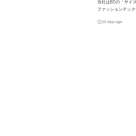
当社はECの「サイズ
ファッションテック
え、世界に新しい価値あるサー
20 days ago
を多くのクライアン
発するの