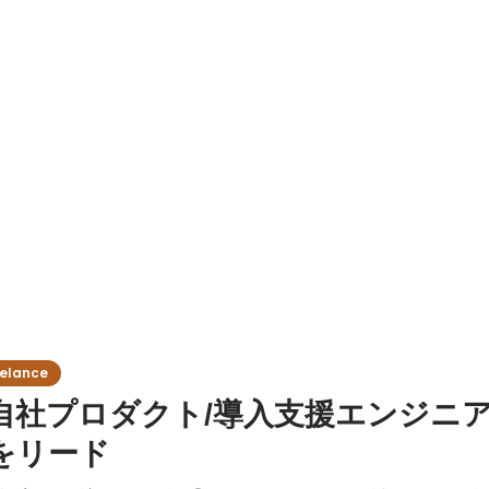
lance
aS自社プロダクト/導入支援エンジニ
をリード