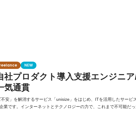
eelance
NEW
aS自社プロダクト導入支援エンジニア
一気通貫
不安」を解消するサービス「unisize」をはじめ、ITを活用したサー
企業です。インターネットとテクノロジーの力で、これまで不可能だっ
ビスを生み出すことを使命としています。 現在、当社が提供するWebサービス
トへスムーズに導入をしていくため、体制の強化を行っています。 ゼ