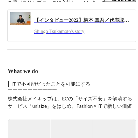
ご縁がありセプテーニに入社し、インターネット広告周り
に従事。

ドリコムの再生のために転職をし、6年近く勤務。

【インタビュー2022】柄本 真吾／代表取締役CEO
仲間とMake it possible を実現するために起業。

Shingo Tsukamoto's story
趣味は大学専攻のガーデニング、香水、スポーツ全般。
What we do
▍ITで不可能だったことを可能にする

￣￣￣￣￣￣￣￣￣￣

株式会社メイキップは、ECの「サイズ不安」を解消する
サービス「unisize」をはじめ、Fashion × ITで新しい価値
を生み出すファッションテック企業です。

社名「Makip」は「Make IT Possible」を縮めた造語であ
り、ITを通じて今まで不可能だったことを可能にしたいと
いう想いが込められています。
