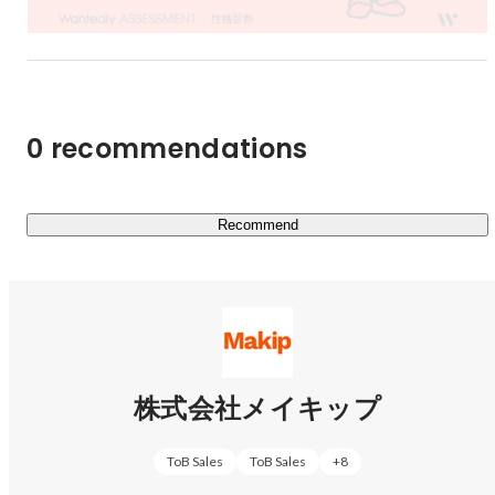
【FaceChange】

FaceChange は、ECサイト上のモデルやスタッフの着用画
像とユーザーの顔写真を合成し、自分の顔を合わせた着用
https://cl.unisize.makip.co.jp/lp/facechange.html
0 recommendations
【FitModel.AI】

 unisizeのサイジング技術と蓄積された体型データを活か
Recommend
し、平置きの商品画像から1cm単位で袖・丈・裾を再現し
https://fitmodel.makip.co.jp/
株式会社メイキップ
ToB Sales
ToB Sales
+
8