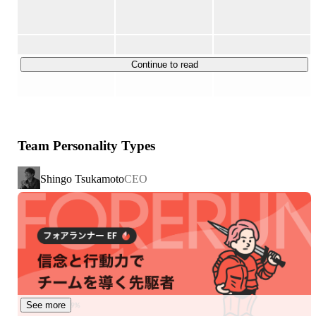
「このサイズ、本当に自分に合うのかな？」

「欲しかった商品は売り切れだけど、自分に合う似た商品
はないかな？」

「この洋服、試着できたらいいのにな。」

Continue to read
私たちメイキップは、こうしたオンラインショッピングに
おける課題を解決したいという想いから、これまで人の感
覚に頼っていた領域をテクノロジーで可視化し、新しい購
入体験の実現に挑戦しています。

Team Personality Types
【unisize】

Shingo Tsukamoto
CEO
 ECで洋服やバッグを購入する際、ユーザーひとり一人に
https://cl.unisize.makip.co.jp/
【aunn Personalization】

 ECサイト利用者の体型と好みを解析し、個々人にマッチ
https://cl.unisize.makip.co.jp/lp/aunn.html
See more