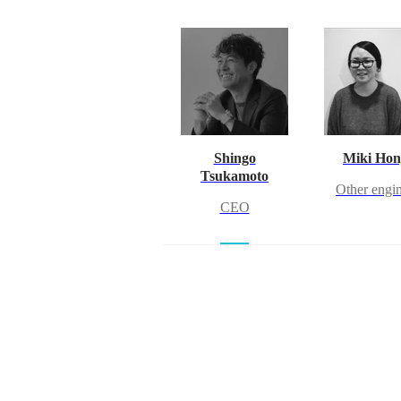
Shingo
Miki Hon
Tsukamoto
Other engi
CEO