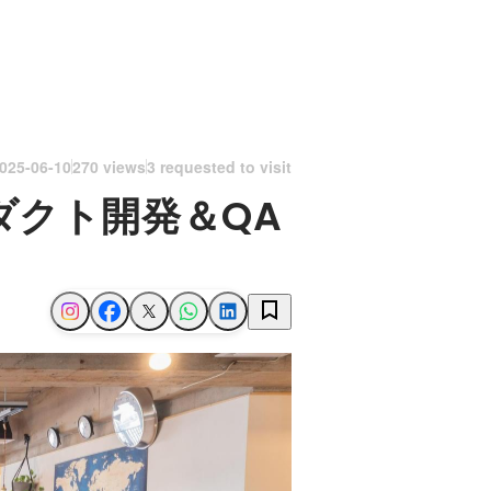
025-06-10
270 views
3 requested to visit
ダクト開発＆QA