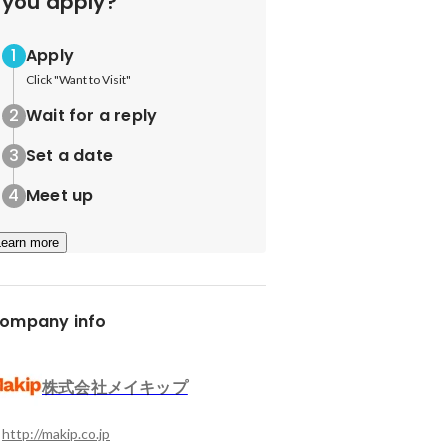
you apply?
Apply
Click "Want to Visit"
Wait for a reply
Set a date
Meet up
Learn more
ompany info
株式会社メイキップ
http://makip.co.jp