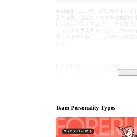
unisizeは、ユーザーがECサイトに
入する際、適切なサイズを自動的に
レコメンドシステムです。オンライ
ティングを実現することで、服のサ
対する不安を解消し、消費者の購買
めます。
▍ITで不可能だったことを可能にする
￣￣￣￣￣￣￣￣￣￣

株式会社メイキップは、ECの「サイズ
Fashion × ITで新しい価値を生
社名「Makip」は「Make IT Po
Team Personality Types
ったことを可能にしたいという想いが
「このサイズ、本当に自分に合うのか
「欲しかった商品は売り切れだけど、
「この洋服、試着できたらいいのにな