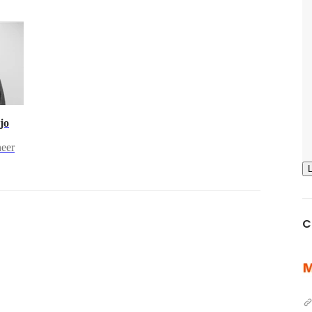
jo
neer
C