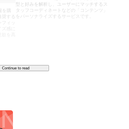
型と好みを解析し、ユーザーにマッチするス
タッフコーディネートなどの「コンテンツ」
て服を購
をパーソナライズするサービスです。
推奨する
ンフィッ
イズ感に
意欲を高


Continue to read
不安」を解消するサービス「unisize」をはじめ、
み出すファッションテック企業です。

ssible」を縮めた造語であり、ITを通じて今まで不可能だ
込められています。

な？」

自分に合う似た商品はないかな？」

。」
