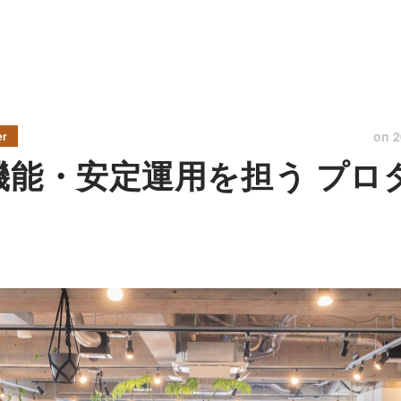
on
2
er
新機能・安定運用を担う プロ