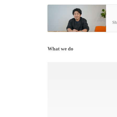
【
Sh
What we do