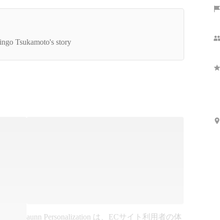
インタビュー2022】柄本 真吾／代表取締役CEO
ingo Tsukamoto's story
aunn Personalization は、ECサイト利用者の体