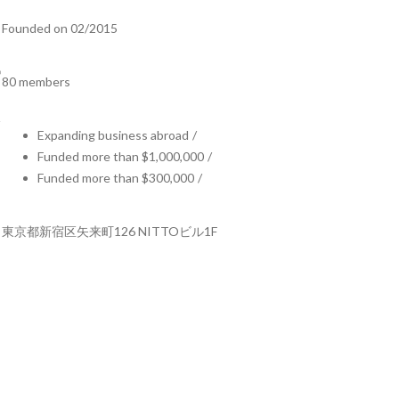
Founded on 02/2015
80 members
Expanding business abroad
/
Funded more than $1,000,000
/
Funded more than $300,000
/
東京都新宿区矢来町126 NITTOビル1F