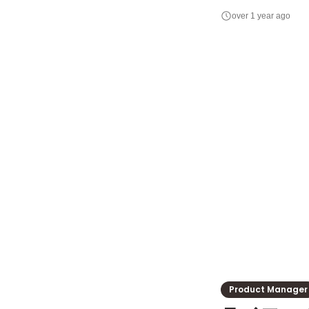
事業を連続して丁寧に立ち上げていきます。 今
over 1 year ago
たします。CHIL
集して
Product Manager