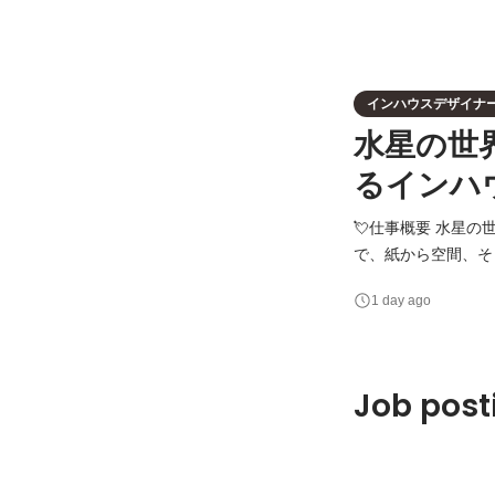
インハウスデザイナ
水星の世
るインハ
💘仕事概要 水星
で、紙から空間、そ
作を担っていただきます。 ■業務内容 1.グラフィックデザイン ・ホテル・施設
1 day ago
ト等の制作 ・ポス
Job post