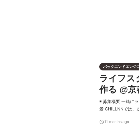
バックエンドエンジ
ライフス
作る @京
◾️ 募集概要 一緒に
景 CHILLNN
用施設が1,000
11 months ago
ます。 ◾️ 業務内容 デザイナー、PdMの職能を持つメンバーと、職能横断型の少人数のチームを組んでのプロダ
ク