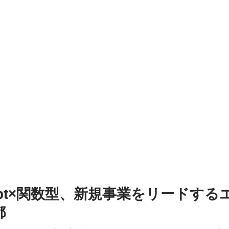
cript×関数型、新規事業をリードす
都