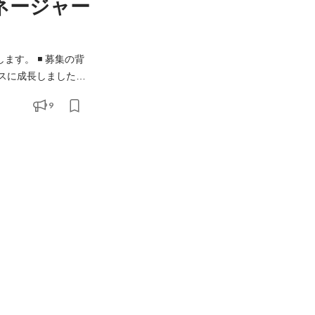
マネージャー
️ 募集の背
ービスに成長しました。
きました。プロダク
9
きるようプロダクト