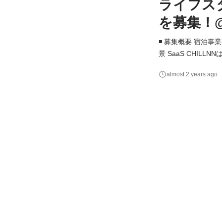
ライフスタ
を募集！
◾️ 募集概要 宿泊事業
景 SaaS CHI
しかし、成長の過程
almost 2 years ago
トの改善を通して、
マネー