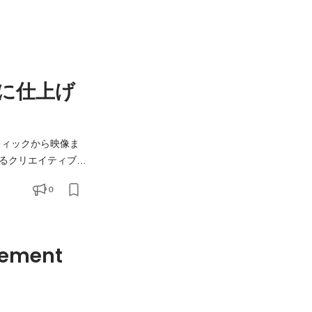
に仕上げ
フィックから映像ま
るクリエイティブ製
0
イベント・採用広報
gement