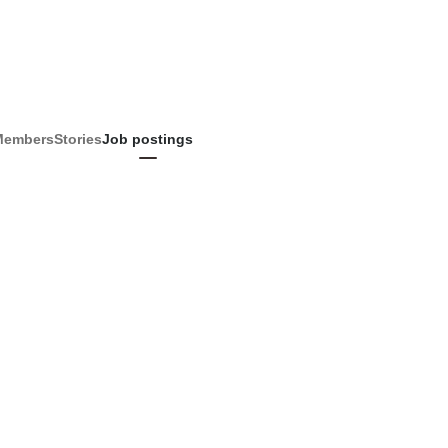
Members
Stories
Job postings