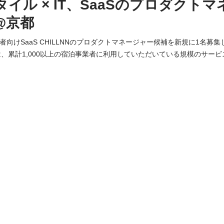
イル × IT、SaaSのプロダクト
@京都
者向けSaaS CHILLNNのプロダクトマネージャー候補を新規に1名募集します。 ◾
LLNNは、累計1,000以上の宿泊事業者に利用していただいている規模のサ
で機能が煩雑化し、プロダクトのシンプルさを保つことが困難になって
ご利用いただいている施設様にとってより高付加価値なプロダクトにで