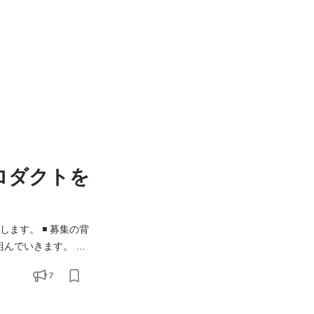
ロダクトを
️ 募集の背
組んでいきます。 利
ンジニアを募集してい
7