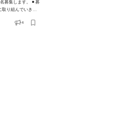
します。 ◾️ 募
的に取り組んでいきま
ebエンジニアを募集
4