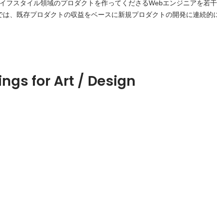
にライフスタイル領域のプロダクトを作ってくださるWebエンジニアを若干名募集
LNNでは、既存プロダクトの収益をベースに新規プロダクトの開発に連続
,000を超えたプロダクトの改善および、新規プロダクトの開発に向け、W
ngs for Art / Design