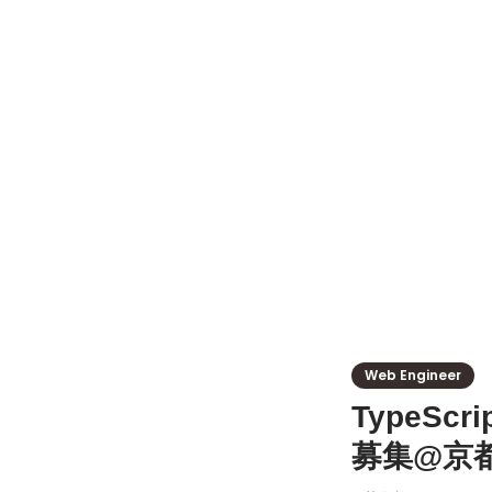
Web Engineer
TypeS
募集@京