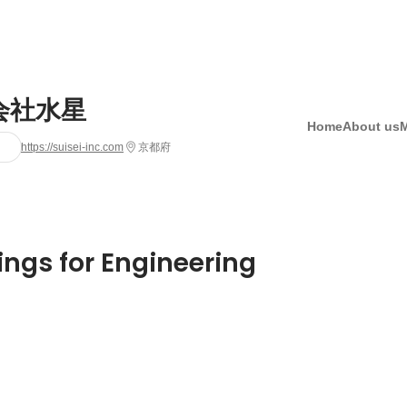
会社水星
Home
About us
https://suisei-inc.com
京都府
ings for Engineering