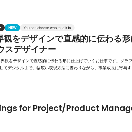
ー
NEW
You can choose who to talk to
界観をデザインで直感的に伝わる形
ウスデザイナー
の世界観をデザインで直感的に伝わる形に仕上げていくお仕事です。グラ
してデジタルまで。幅広い表現方法に携わりながら、事業成長に寄与す
紹介パンフレット、リーフレッ
ター、POP、販促ツール、パッケージ等のデザイン ・社内報・社内
ings for Project/Product Mana