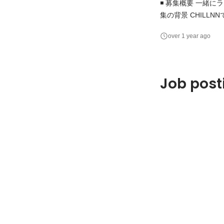
◾️ 募集概要 一緒
集の背景 CHIL
す。 利用施設が1
over 1 year ago
しています。 ◾️ 業務内容 デザイナー、PdMの職能を持つメンバーと、職能横断型の少人数のチームを組んでの
プ
Job posti