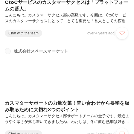
CtoCサービスのカスタマーサクセスは「プラットフォー
ムの番人」
こんにちは。カスタマーサクセス部の高尾です。今回は、CtoCサービ
スのカスタマーサクセスにとって、とても重要な「番人としての役割」
について書きたいと思います。CtoCサービスは、主に個人間で資本
（モノ、お金、スペース、車etc）のやり取りがなされるため、やり取
Chat with the team
over 4 years ago
りの場（＝プラットフォーム）のルールがとても重要になります。ここ
で言うルールとは、それぞれのサービスが設定する「規約」もしくは
「ガイドライン」のことです。CtoCサービスのカスタマーサクセスの
株式会社スペースマーケット
業務は、基本的にこのルールがベースにあり、形作られます。ただし、
全ての業務が規約に縛られると、ユーザーの本質的なニーズや、社会的
なニーズの変化...
カスマターサポートの力量次第！問い合わせから要望を汲
み取るために大切な3つのポイント
こんにちは。カスタマーサクセス部サポートチームの金子です。最近よ
うやく寒さが落ち着いてきましたね。わたしは、冬に飲む熱燗は好きで
も、寒さが苦手だったので暖かくなりほっとしました。そして、早く春
になって桜を見ながらビールを飲みたいなーと思う日々を過ごしていま