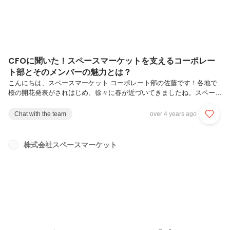
CFOに聞いた！スペースマーケットを支えるコーポレー
ト部とそのメンバーの魅力とは？
こんにちは、スペースマーケット コーポレート部の佐藤です！各地で
桜の開花発表がされはじめ、徐々に春が近づいてきましたね。スペース
マーケットでは混雑や寒さを避けながら桜を楽しむインドア花見®︎がで
きるスペースがたくさんあるので、家族や仲間でゆっくり楽しんでみて
Chat with the team
over 4 years ago
はいかがでしょうか？インドア花見®︎が気になった方は、下記の特集ペ
ージも覗いてみてください！インドア花見特集2022 プライベート空間
で、今年は桜をひとり占め！
株式会社スペースマーケット
https://www.spacemarket.com/topics/indoor-hanami今回は、私たちコー
ポレート部をより深く知っていただくために、コーポレート部がスペ...