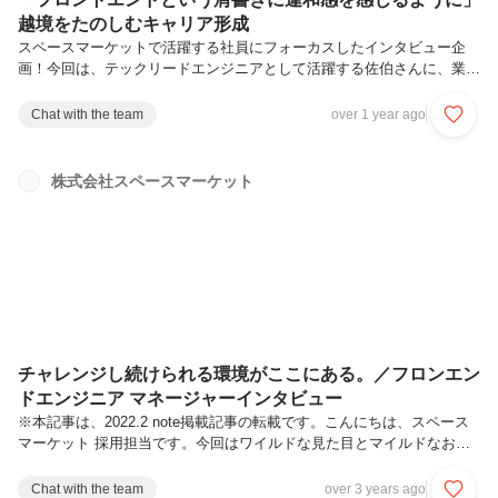
越境をたのしむキャリア形成
スペースマーケットで活躍する社員にフォーカスしたインタビュー企
画！今回は、テックリードエンジニアとして活躍する佐伯さんに、業務
を越境するおもしろさ、チームの環境、今後のキャリアについてお話を
伺いました。▼ 続きはnoteから！
Chat with the team
over 1 year ago
株式会社スペースマーケット
チャレンジし続けられる環境がここにある。／フロンエン
ドエンジニア マネージャーインタビュー
※本記事は、2022.2 note掲載記事の転載です。こんにちは、スペース
マーケット 採用担当です。今回はワイルドな見た目とマイルドなお人
柄のギャップが魅力的な、フロントエンドチームマネージャーの成原さ
んにインタビューしてきました！スペースマーケットのエンジニアとし
Chat with the team
over 3 years ago