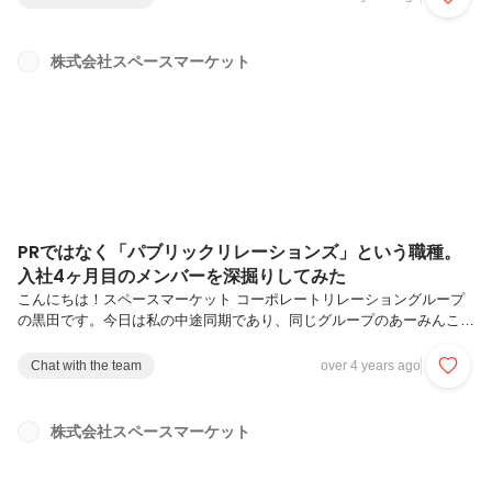
もちろんそれも一部ですが、パブリックリレーションズとは、直接サー
ビスを使ってくれているユーザーはもちろん、社会・いろんなステーク
ホルダーとのよい関係性づくりであり、一方的な情報発信活動ではない
株式会社スペースマーケット
ということです。そして中長期的に世の中との関係性を深めることは、
パブリックリレーションズの担当者だけでできることではありません。
社員のみなさんの日...
PRではなく「パブリックリレーションズ」という職種。
入社4ヶ月目のメンバーを深掘りしてみた
こんにちは！スペースマーケット コーポレートリレーショングループ
の黒田です。今日は私の中途同期であり、同じグループのあーみんこ
と、伊藤亜美奈（いとうあみな）さんにインタビューしてきました。
「なんか面白そうじゃん」で飛び込んだPR業界ーーあーみん、本日は
Chat with the team
over 4 years ago
よろしくお願いします！早速ですが、簡単に自己紹介をお願いします。
私はスペースマーケットにパブリックリレーションズ担当として2022
年1月に入社しました。新卒の会社では、PR会社で企業の広報業務のサ
株式会社スペースマーケット
ポートをし、その後、ITの事業会社でサービス広報をしてました。ーー
PRでキャリアをスタートしてるんですね！PRの道を歩み始めたきっか
けはあったので...