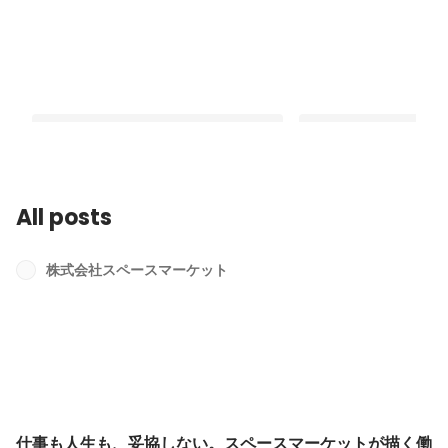
All posts
仕事も人生も、妥協しない。スペース
社長に聞く、スペース
マーケットが描く働き方
創るとは【新卒が深掘
株式会社スペースマーケット
Pinned
Pinned
仕事も人生も、妥協しない。スペースマーケットが描く働