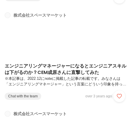
て働くことの面白さや、マネージャーとして描く未来など、たっぷりと
お届けします。ーー普段はどんな業務をされていますか？フロントエン
ドチームのエンジニアマネージャーとして、技術的なマイルストーンを
株式会社スペースマーケット
考えることとチームビルディングが主な業務です。今後のスペースマー
ケットのアプリケーションについて、CTOの齋藤さんやCPOの三重野
さんと...
エンジニアリングマネージャーになるとエンジニアスキル
は下がるのか？CEM成原さんに直撃してみた
※本記事は、2022.12にnoteに掲載した記事の転載です。みなさんは
「エンジニアリングマネージャー」という言葉にどういう印象を持って
いますか？コードが書けなくなる不要に見える雑務と利害関係調整に追
われるエクセルばかりさわり、コーディングスキルは落ちていくそんな
Chat with the team
over 3 years ago
印象を持っている方も多いのではないでしょうか？こんにちは、スペー
スマーケット パブリックリレーションズ担当のあーみんです。今日は
Chief Engineer Manager（以下、CEM）成原さんに根掘り葉掘り伺って
株式会社スペースマーケット
みました！スペースマーケットのCEMとはーーまずはじめに、現在の
役割について教えてください。エンジニア組織課題解決...