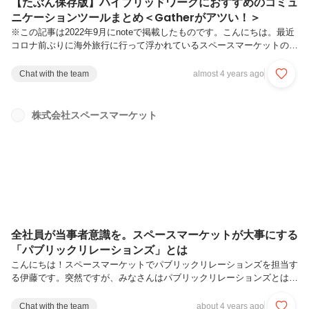
【たぶん保存版】ハイブリッドワークにおすすめのコミュ
ニケーションツールまとめ＜Gatherがアツい！＞
※この記事は2022年9月にnoteで掲載したものです。こんにちは。最近
コロナ前ぶりに海外旅行に行って浮かれているスペースマーケットのあ
ーみんです。今日は弊社が導入している業務効率化コミュニケーション
ツールを紹介しようと思います。一時期コロナ禍で一気にテレワーク化
Chat with the team
almost 4 years ago
が進みましたが、今では出社に戻ってきている方も少なくないのでは？
とはいえハイブリッドな働き方がこれからの主流になってくるんじゃな
いかなと思います。アフターコロナ時代のコミュニケーションのツール
株式会社スペースマーケット
に悩まれている方はぜひ見てみてください。ちなみに・・・私が新卒で
入った会社では、当時、社内のメンバーともGmailでやりとりしてまし
た。メ...
全社員が当事者意識を。スペースマーケットが大事にする
「パブリックリレーションズ」とは
こんにちは！スペースマーケットでパブリックリレーションズを担当す
る伊藤です。突然ですが、みなさんはパブリックリレーションズとは何
か、考えたことありますか？広報担当が社会に向けて情報発信している
やつ？そんなイメージを持たれている人も少なくないかもしれません。
Chat with the team
about 4 years ago