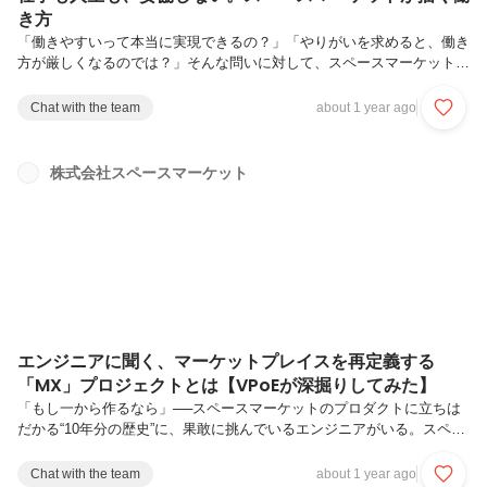
き方
「働きやすいって本当に実現できるの？」「やりがいを求めると、働き
方が厳しくなるのでは？」そんな問いに対して、スペースマーケットの
経営陣はどう向き合っているのか。スペースシェアというあたらしい文
化をつくり続けてきたスペースマーケットは、今年で創業12年目を迎
Chat with the team
about 1 year ago
えます。今回は、代表取締役社長の重松と副社長の佐々木に、組織とし
て大切にしている「働きやすさ」と「やりがい」の両立、そしてこれか
らの組織づくりについて語ってもらいました。対談プロフィール働きが
株式会社スペースマーケット
いの先に、働きやすさがある家族も含めた持続可能な働き方を誰もが活
躍できる制度設計の工夫出社とリモートのいいとこ取り。リアルを大切
にする理由少数精鋭...
エンジニアに聞く、マーケットプレイスを再定義する
「MX」プロジェクトとは【VPoEが深掘りしてみた】
「もし一から作るなら」──スペースマーケットのプロダクトに立ちは
だかる“10年分の歴史”に、果敢に挑んでいるエンジニアがいる。スペー
スマーケットはいま、大規模な技術基盤刷新に挑んでいます。10年か
けて積み上げたRailsベースのシステムを、新たなアーキテクチャへと
Chat with the team
about 1 year ago