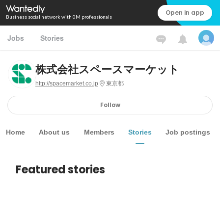
Open in app
Business social network with 0M professionals
Jobs
Stories
株式会社スペースマーケット
http://spacemarket.co.jp
東京都
Follow
Home
About us
Members
Stories
Job postings
Featured stories