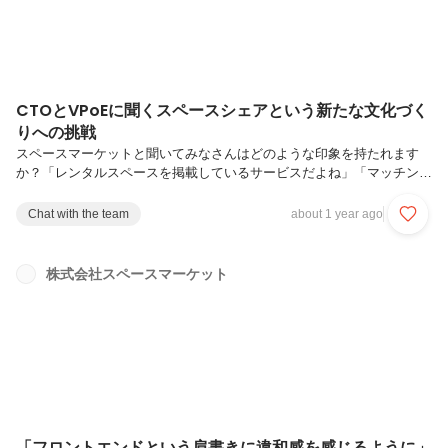
CTOとVPoEに聞くスペースシェアという新たな文化づく
りへの挑戦
スペースマーケットと聞いてみなさんはどのような印象を持たれます
か？「レンタルスペースを掲載しているサービスだよね」「マッチング
プラットフォームとしては完成されたプロダクトのイメージ」筆者自身
も入社前までは同様の認識でした。でも我々が目指しているのは業界に
Chat with the team
about 1 year ago
おける「スペースシェアをあたりまえに」すること。🏠スペースシェ
アとは🏠個人と個人・企業等との間で、空きスペースや遊休不動産な
どのあらゆる空間をシェア（貸し借り）するサービス10年以上前には
株式会社スペースマーケット
存在しなかったスペースシェアというあたらしい文化創造にチャレンジ
していく。そして多様なチャレンジを生み出していくことで、世の中を
面白くする。そして、あた...
「フロントエンドという肩書きに違和感を感じるように」