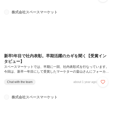
移行するプロジェクト「MX」。本記事では、そんな技術基盤の大規模
刷新プロジェクト「MX」に携わるテックリードエンジニア・森脇を、
VPoEの成原が深掘り。スペースマーケットで挑戦し続ける面白さにつ
株式会社スペースマーケット
いて迫ります。「VPoEが深ぼってみた」シリーズとは？エンジニアの
様々な挑戦をVPoEの成原が自らインタビュー形式で深掘りする、スペ
ース...
新卒1年目で社内表彰。早期活躍のカギを聞く【受賞イン
タビュー】
スペースマーケットでは、半期に一回、社内表彰式を行なっています。
今回は、新卒一年目にして受賞したマーケターの畠山さんにフォーカス
した記事です。一年足らずで圧倒的成長を遂げた畠山さんが入社してか
ら意識した、そこから知る受賞の秘訣や、これから挑戦していきたいこ
Chat with the team
about 1 year ago
とを深掘りしてみました。こんな方に読んでいただけたらうれしいです
👇・新卒から活躍していきたいけど、どう頑張っていけばいいのかわか
らない・成長できる環境ってよく言うけど、実際にどういう働き方か気
株式会社スペースマーケット
になる・スペースマーケットで活躍する人の特徴が知りたい不安はあ
る。でも知らないことを吸収していく面白さが勝っていた「新卒」とい
う括りなく、一馬力と...