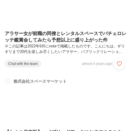
アラサー女が前職の同僚とレンタルスペースでバチェロレ
ッテ鑑賞会してみたら予想以上に盛り上がった件
※この記事は2022年9月にnoteで掲載したものです。こんにちは。ギリ
ギリまで20代を楽しみ尽くしたいアラサー、パブリックリレーション
ズ担当あーみんです。7月7日よりAmazonプライムで配信中の「バチェ
ロレッテ2」をスペースマーケットに掲載されているスペースで鑑賞会
Chat with the team
almost 4 years ago
をしてきたのでレポしようと思います（PRではありません。プライベ
ートでやりたかっただけです）。おすすめの鑑賞会スペースはこちらに
まとめてるので、興味がある人はチェックしてみてください♪▼友人と
株式会社スペースマーケット
意見を交わす #恋リア鑑賞会 の需要増を受け、スペースマーケットお
すすめ「鑑賞会用おうちスペース」公開〜少人数｜ワンコイン｜大画面
で...