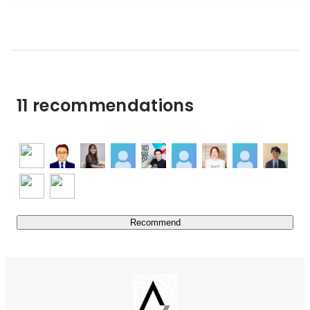
する人材」を再定義し、日本の労働市場に新たな選択肢を
生み出す挑戦を続けています。

成果を基軸にしながらも、年齢や肩書ではなく“実力と貢
献”で評価される社会をつくる――その理念のもと、スピ
ードと裁量のある環境で事業成長を共に推進していける仲
間を求めています。

11 recommendations
■事業概要

￣￣￣￣￣￣￣￣￣￣￣￣￣￣￣￣￣￣￣￣￣

●転職サービス事業

-転職エージェント「エイジレスエージェント」

-スカウト型転職サイト「エイジレスキャリア」

●フリーランス支援事業

-ITフリーランス向けサービス「エイジレスフリーラン
Recommend
ス」

●新規事業

-営業顧問サービス「エイジレスセールスプロ」

-DXソリューション「エイジレスデジタルソリューショ
ン」