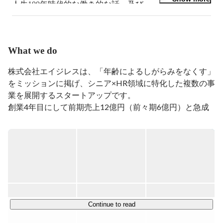
人生100年時代的な働き的な話、及び

ビジネスモデル/戦略/スタートアップ的な話をするのが
好きです。

What we do
→大学3年時公認会計士試験合格

→合格後複数社でインターン

株式会社エイジレスは、「年齢によるしがらみをなくす」
→大学卒業後有限責任監査法人トーマツで監査、IPO支
をミッションに掲げ、シニア×HR領域に特化した複数の事
援

業を展開するスタートアップです。

→並行してスタートアップの立ち上げに参加

→トーマツを1年強で辞め、スタートアップにCFOとし
創業4年目にして前期売上12億円（前々期6億円）と急成
てジョイン

長を遂げ、2025年にはシリーズAラウンドで5.6億円を調
→半年で会社崩壊し、フリーランスでスタートアップの
達しました
資金調達や経営企画支援

（
https://prtimes.jp/main/html/rd/p/000000021.000100916
→マイネットで事業開発、M&A、投資、経営企画など
.html
）。

を担当

現在は既存事業において175％の成長を目指す施策を計
→マイネットで取締役

画・実行しつつ、同時に複数の新規事業を立ち上げ、組
→いま
織・事業ともに「10→100フェーズ」へと突入していま
す。

Continue to read
SIer・ITコンサル領域×シニア人材を中心に「組織で活躍