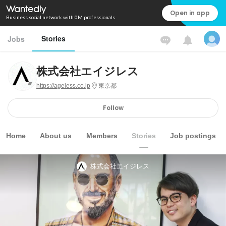
Open in app
Business social network with 0M professionals
Stories
Jobs
株式会社エイジレス
https://ageless.co.jp
東京都
Follow
Home
About us
Members
Stories
Job postings
株式会社エイジレス