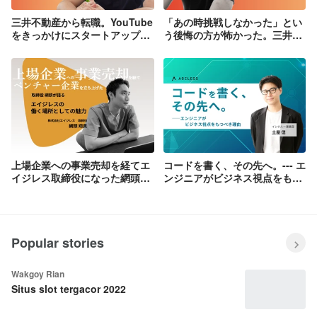
三井不動産から転職。YouTube
「あの時挑戦しなかった」とい
をきっかけにスタートアップに
う後悔の方が怖かった。三井不
入社した26歳社員が語るエイジ
動産からスタートアップのエイ
レスの面白さ
ジレスに転職した20代のキャリ
ア選択のリアル
上場企業への事業売却を経てエ
コードを書く、その先へ。--- エ
イジレス取締役になった網頭が
ンジニアがビジネス視点をもつ
語る「エイジレスの働く場所と
べき理由 ---
しての魅力」
Popular stories
Wakgoy Rian
Situs slot tergacor 2022