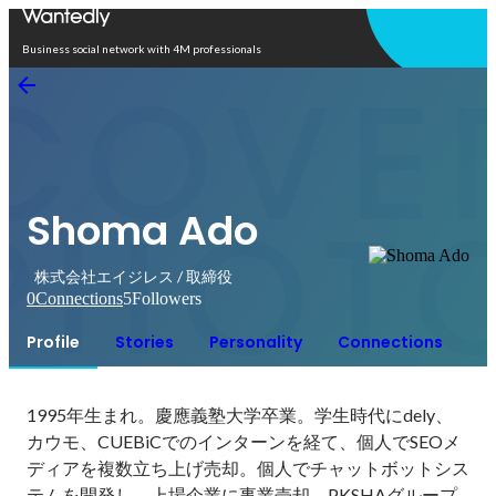
Open in app
Business social network with 4M professionals
Shoma Ado
株式会社エイジレス / 取締役
0
Connections
5
Followers
Profile
Stories
Personality
Connections
1995年生まれ。慶應義塾大学卒業。学生時代にdely、
カウモ、CUEBiCでのインターンを経て、個人でSEOメ
ディアを複数立ち上げ売却。個人でチャットボットシス
テムを開発し、上場企業に事業売却。PKSHAグループ