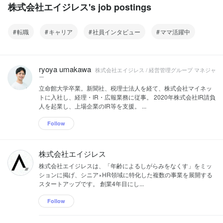
株式会社エイジレス's job postings
転職
キャリア
社員インタビュー
ママ活躍中
ryoya umakawa
株式会社エイジレス / 経営管理グループ マネジャ
ー
立命館大学卒業。新聞社、税理士法人を経て、株式会社マイネッ
トに入社し、経理・IR・広報業務に従事。 2020年株式会社IR請負
人を起業し、上場企業のIR等を支援。 ...
Follow
株式会社エイジレス
株式会社エイジレスは、「年齢によるしがらみをなくす」をミッ
ションに掲げ、シニア×HR領域に特化した複数の事業を展開する
スタートアップです。 創業4年目にし...
Follow