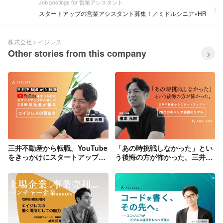
Job postings for 営業アシスタント
スタートアップの営業アシスタント募集！／ミドルシニア×HR
株式会社エイジレス
Other stories from this company
三井不動産から転職。YouTube
「あの時挑戦しなかった」とい
をきっかけにスタートアップに
う後悔の方が怖かった。三井不
入社した26歳社員が語るエイジ
動産からスタートアップのエイ
レスの面白さ
ジレスに転職した20代のキャリ
ア選択のリアル