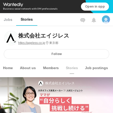
Open in app
Business social network with 0M professionals
Stories
Jobs
株式会社エイジレス
https://ageless.co.jp
東京都
Follow
Home
About us
Members
Stories
Job postings
株式会社エイジレス