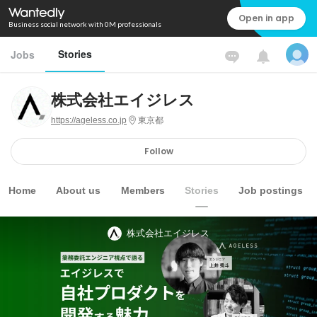
Open in app
Business social network with 0M professionals
Stories
Jobs
株式会社エイジレス
https://ageless.co.jp
東京都
Follow
Home
About us
Members
Stories
Job postings
株式会社エイジレス