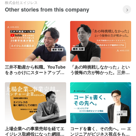
株式会社エイジレス
Other stories from this company
三井不動産から転職。YouTube
「あの時挑戦しなかった」とい
をきっかけにスタートアップに
う後悔の方が怖かった。三井不
入社した26歳社員が語るエイジ
動産からスタートアップのエイ
レスの面白さ
ジレスに転職した20代のキャリ
ア選択のリアル
上場企業への事業売却を経てエ
コードを書く、その先へ。--- エ
イジレス取締役になった網頭が
ンジニアがビジネス視点をもつ