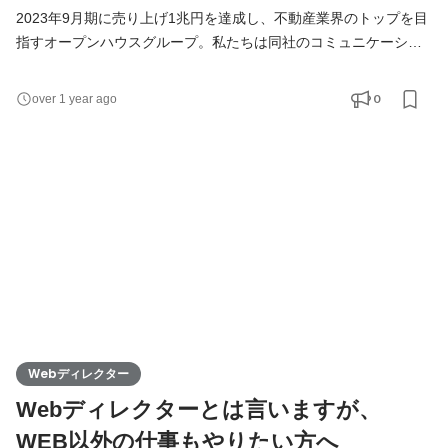
2023年9月期に売り上げ1兆円を達成し、不動産業界のトップを目
指すオープンハウスグループ。私たちは同社のコミュニケーショ
ンデザイン本部に常駐し、事業認知獲得、自社採用や販促活動に
おける興味喚起を促すコンテンツプランニング、それらに紐づく
0
over 1 year ago
各施策の戦略立案～提案・実行をおこなっています。 今回は事業
拡大につき、同事業部でプロデューサーとしてご活躍いただける
方を募集しています！施策はデジタル分野のみにとどまら
Webディレクター
Webディレクターとは言いますが、
WEB以外の仕事もやりたい方へ