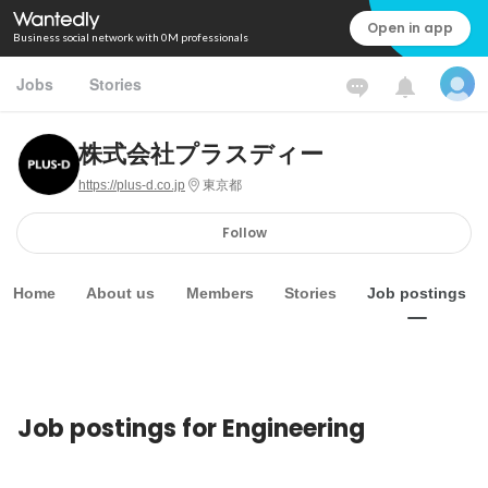
Open in app
Business social network with 0M professionals
Jobs
Stories
株式会社プラスディー
https://plus-d.co.jp
東京都
Follow
Home
About us
Members
Stories
Job postings
Job postings for Engineering