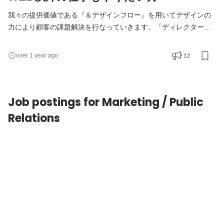
我々の提供価値である『＆デザインフロー』を用いてデザインの
力により顧客の課題解決を行なっていきます。「ディレクター」
職では主に、クライアントに寄り添い併走しながら課題に対する
解決策（アウトプット）の進行管理を担当していただきます。
12
over 1 year ago
（主にデジタル分野中心として） コミュニケーションの設計や企
画立案、クオリティやスケジュールの管理をリード。 社内外のメ
ンバーを調整し、プロジェクトを成功に導く重要なポジシ
Job postings for Marketing / Public
Relations