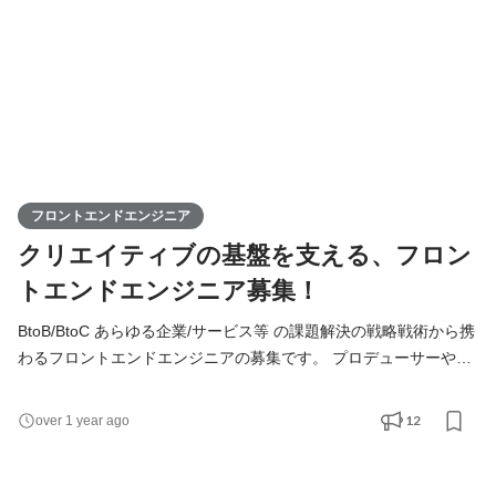
フロントエンドエンジニア
クリエイティブの基盤を支える、フロン
トエンドエンジニア募集！
BtoB/BtoC あらゆる企業/サービス等 の課題解決の戦略戦術から携
わるフロントエンドエンジニアの募集です。 プロデューサーやア
ートディレクター、そして他のエンジニアメンバーとともに、 課
題の主体と状況に合わせた、柔軟な解決方法をテスト/検討/実行し
12
over 1 year ago
ていただきます。 【具体的な業務内容】 ・各種課題解決の戦略設
計から携わり、手段となるWebサイト（ブランド/コーポレート/採
用/サービス他）の設計/構築/UIUXアップデート ・HTML/CSS