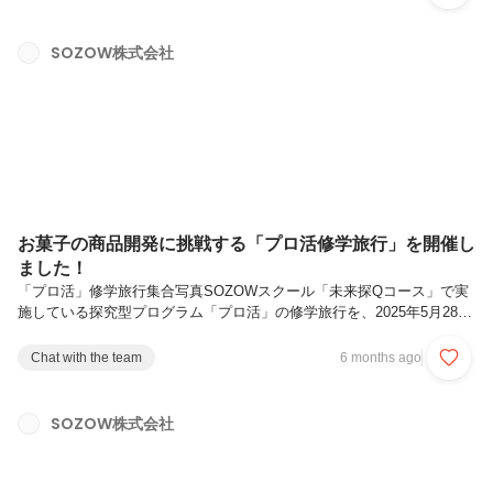
ログラムに参加するのは、7人の子どもたち。対話を重ねたあとは、マ
インクラフトでそのアイデアを形にしていきます。彼らが取り組んでい
るのは、SOZOWが提供するオンラインプログラム「ソゾクラ コラボ
SOZOW株式会社
クリエイト」です。「コラボクリエイト（以下、コラクリ）」のテーマ
は「協働」。子どもたちは話し合いながら、マインクラフトの世界の中
で力を合わせて作...
お菓子の商品開発に挑戦する「プロ活修学旅行」を開催し
ました！
「プロ活」修学旅行集合写真SOZOWスクール「未来探Qコース」で実
施している探究型プログラム「プロ活」の修学旅行を、2025年5月28日
から30日の2泊3日で開催しました✨今回訪れたのは岡山県高梁市と吉備
中央町。現地で“お菓子のプロ”と共に商品開発に挑戦しました。本記事
Chat with the team
6 months ago
ではその様子をお届けします‼目次プロ活の修学旅行とは訪問先「佳豊
庵」について1日目：商品開発の進捗共有会2日目：町散策とカレー作
り3日目：プロと共に試作する実践体験最後にプロ活の修学旅行とは
SOZOW株式会社
SOZOWスクールでは、子どもたちが自分の興味や関心をもとに実社会
とつながりながら学びを深める取り組みを「プロ活」と呼んでいます。
これ...