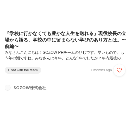
『学校に行かなくても豊かな人生を送れる』現役校長の立
場から語る、学校の中に留まらない学びのあり方とは。〜
前編〜
みなさんこんにちは！SOZOW PRチームのひじです。早いもので、も
う年の瀬ですね。みなさんは今年、どんな1年でしたか？年内最後の
noteは、島根県隠岐の島の中学校で校長先生を務める傍ら、学校外でも
不登校の子たちのために活動をしている渡部校長と、SOZOW代表小助
Chat with the team
7 months ago
川の、非公開対談の様子をお届けします！本記事は、前編の内容となり
ます。渡部校長は現役の校長先生でありながら、お子さんが過去に不登
校だった時期があり、その時の原体験から『学校に行かなくても豊かな
SOZOW株式会社
人生を送れる』というメッセージを学校内外から発信されている方で
す。学校内での取り組みに限界を感じ、学校外から教育を変えていく活
動をしようと...