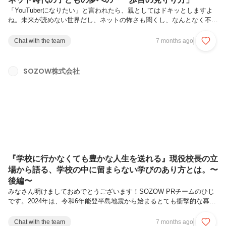
「YouTuberになりたい」と言われたら、親としてはドキッとしますよ
ね。未来が読めない世界だし、ネットの怖さも聞くし、なんとなく不安
が先に立ってしまうもの。でも、実際に私自身も息子の“勝手に始めた
ゲーム実況”をそばで見ていく中で、その不安が少しずつ別の形に変わ
Chat with the team
7 months ago
っていきました。今回は、子どもの「やってみたい」とどう向き合うの
か、私の体験をもとにお話しします。“YouTuberになりたい”と言われる
時代に生きている最近、小学生の「将来なりたい職業」ランキングにネ
SOZOW株式会社
ット配信者が普通に入るようになりました。50年前のランキングには
存在しなかった職業ですし、当時は家電メーカーや自動車産業が花形だ
っ...
『学校に行かなくても豊かな人生を送れる』現役校長の立
場から語る、学校の中に留まらない学びのあり方とは。〜
後編〜
みなさん明けましておめでとうございます！SOZOW PRチームのひじ
です。2024年は、令和6年能登半島地震から始まるとても衝撃的な幕開
けでした。子どもたちに関わるSOZOWとしても、改めて今何が出来る
のか、考えていきます。さて、新年一発目のnoteは、前回に引き続き、
Chat with the team
7 months ago