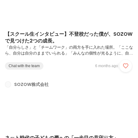
【スクール生インタビュー】不登校だった僕が、SOZOW
で見つけた2つの成長。
「自分らしさ」と「チームワーク」の両方を手に入れた場所。「ここな
ら、自分は自分のままでいられる」「みんなの個性が光るように、自分
の立ち回りを考えるようになった」そう語るのは、SOZOWスクール生
の中学2年生、コダックン。彼は現在、「SOZOWスクール（オンライ
Chat with the team
6 months ago
ンフリースクール）」での活動に加え、「SOZOWパーク（オンライン
習い事）」も利用しています。学校に行けなくなって、少しずつ元気を
取り戻し始めた頃に出会ったSOZOW。今回は、スクールとパーク、2
SOZOW株式会社
つの異なる環境が彼にどのような変化をもたらしたのか、その成長の軌
跡をインタビューしました。1. 大好きな「コダック」が、緊張をほぐ
すお守り...
ネット時代の子どもの夢への「一歩目の見守り方」