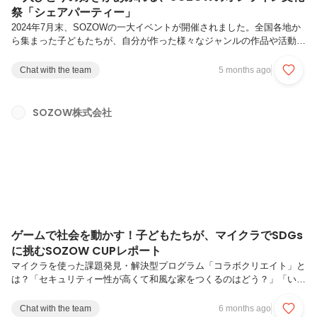
祭「シェアパーティー」
2024年7月末、SOZOWの一大イベントが開催されました。全国各地か
ら集まった子どもたちが、自分が作った様々なジャンルの作品や活動成
果を披露し合う、まさにオンラインの「文化祭」と言えるイベント、通
称「シェアパーティー」です。このイベントは、単に作品を見せ合うだ
Chat with the team
5 months ago
けでなく、参加者同士の温かい交流や、多くの成長ストーリーが紡がれ
る場でもあります。今回は、スタッフと子どもたちへのインタビューを
通じて、「シェアパーティー」の裏側に迫ります。子どもたちが主役の
SOZOW株式会社
イベントまずは、イベントの企画から運営まで携わったSOZOWスタッ
フ「さっちゃん」と「ゆっきー」に話を聞きました。運営面で、今回大
きなチャレ...
ゲームで社会を動かす！子どもたちが、マイクラでSDGs
に挑むSOZOW CUPレポート
マイクラを使った課題発見・解決型プログラム「コラボクリエイト」と
は？「セキュリティー性が高くて和風な家をつくるのはどう？」「いい
ね！他の人はどう思う？しゃべるのがいやだったら、チャットかスタン
プでリアクションしてみて！」真剣な表情で、週に一度のオンラインプ
Chat with the team
6 months ago