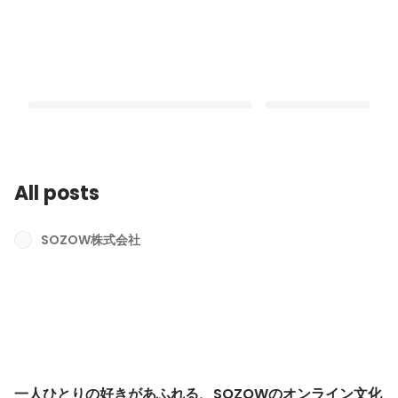
All posts
一人ひとりの好きがあふれる、SOZOW
ゲームで社会を動かす
のオンライン文化祭「シェアパーティ
が、マイクラでSDGsに
SOZOW株式会社
ー」
CUPレポート
Latest
Latest
一人ひとりの好きがあふれる、SOZOWのオンライン文化