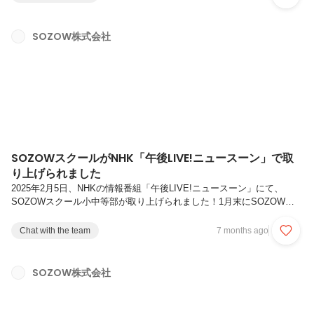
島根県隠岐の島の中学校で校長先生を務める傍ら、学校外でも不登校の
子たちのために活動をしている渡部校長と、SOZOW代表小助川の非公
開対談、後編の内容となります。2人の対談は、渡部校長のプライベー
SOZOW株式会社
トな子育ての話から、不登校を経験した子どもたちの進路の話題・
SOZOWスクール高等部の話へと流れるように展開していきます。ぜひ
後編...
SOZOWスクールがNHK「午後LIVE!ニュースーン」で取
り上げられました
2025年2月5日、NHKの情報番組「午後LIVE!ニュースーン」にて、
SOZOWスクール小中等部が取り上げられました！1月末にSOZOWオ
フィスにて行われた取材の様子番組では「学びの多様化」をテーマに、
広がりつつある「オンラインの学び」の可能性を探る特集が放送されま
Chat with the team
7 months ago
した。その中で、SOZOWスクール小中等部の活動の様子や、スクール
生たちが自分らしく学ぶリアルな姿が紹介されました。SOZOWスクー
ルとは？SOZOWスクールは、小学4年生から中学3年生を対象としたオ
SOZOW株式会社
ンラインのフリースクールです。「好きを学びに、未来を自在に」をコ
ンセプトに、子どもたちがITツールを活用しながら自分の興味・関...