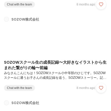
他のご家庭の習い事の事情を聞くと「わが家の習い事は少なすぎる？」
Chat with the team
8 months ago
と不安になることもしばしば......。「子どもにどんな習い事を、どれく
らいさせたらいいかわからない」「何歳から始めるべきなのか」「辞め
たいといいだしたら？」このような悩みを抱えた保護者の方も多いので
SOZOW株式会社
はないでしょうか。そんな悩ましい習い事選びのヒントになるのが、本
日ご紹介するSOZOW FORUMのイベントレポートです。テーマは、...
SOZOWスクール生の成長記録〜大好きなイラストから生
まれた繋がりの輪〜前編
みなさんこんにちは！SOZOWスクール小中等部のひじです。SOZOW
スクールに通うお子さんの成長記録を追う、SOZOWストーリー。記念
すべき第一回は、今月末に小中等部を卒業する中3生の女の子。4月か
らちょうど1年間の在籍期間で、彼女は一体どのように変化・成長して
Chat with the team
8 months ago
来たのか...？今回は、SOZOWスクールにおける通知表「活動記録サイ
ト」の記録を用いて、鈴(りん)さんの1年間の日々を辿っていきまし
た。ボリューミーな記事にはなりますが、読み応え十分なのでぜひ最後
SOZOW株式会社
まで読んでみてください！目次入学前の鈴さん入学1〜4ヶ月目好きな
「イラスト」をキッカケに少しづつ関わりが増えていく自分の描いたイ