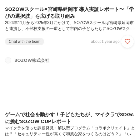
SOZOWスクール×宮崎県延岡市 導入実証レポート〜「学
びの選択肢」を広げる取り組み
2024年11月から2025年3月にかけて、SOZOWスクールは宮崎県延岡市
と連携し、不登校支援の一環として市内の子どもたちにSOZOWスクー
ルのプログラムを提供する取り組みを実施しました。本記事では、その
背景や具体的な内容、そして取り組みから見えてきた可能性についてお
Chat with the team
about 1 year ago
届けします。増え続ける不登校と、求められる「学びの選択肢」取り組
みの背景実証内容について専門家コメント「多様な学びの選択肢を広げ
る、公民連携の好事例」増え続ける不登校と、求められる「学びの選択
SOZOW株式会社
肢」文部科学省の調査によると、2023年度に不登校となった小中学生
は34万6482人にのぼり、過去最多を更新しました。年々増え続ける...
ゲームで社会を動かす！子どもたちが、マイクラでSDGs
に挑むSOZOW CUPレポート
マイクラを使った課題発見・解決型プログラム「コラボクリエイト」と
は？「セキュリティー性が高くて和風な家をつくるのはどう？」「いい
ね！他の人はどう思う？しゃべるのがいやだったら、チャットかスタン