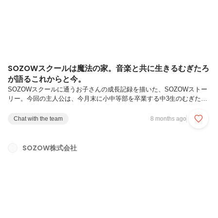
ラスト...
SOZOWスクールは魔法の家。音楽と共に生きるむぎたろ
が語るこれからと今。
SOZOWスクールに通うお子さんの成長記録を描いた、SOZOWストー
リー。今回の主人公は、今月末に小中等部を卒業する中3生のむぎたろ
くん。約2年間の在籍期間で、彼の人生にはどのような変化があったの
でしょうか？今回は、むぎたろくんにインタビューをさせてもらい、彼
Chat with the team
8 months ago
のこれまでのライフストーリーを辿っていきました。音楽と共に歩んだ
彼の物語に、ぜひ心を寄せてみてくださいね。むぎたろの自己紹介🎹中
学受験の挫折。小学生時代のむぎたろやりたいことはいっぱいあるの
SOZOW株式会社
に、できないもどかしさ。葛藤する中学生のむぎたろ「じゃあ、学校を
やめよう」。SOZOWスクールとの出会い。SOZOWスクールに入学。
好奇心を爆発...