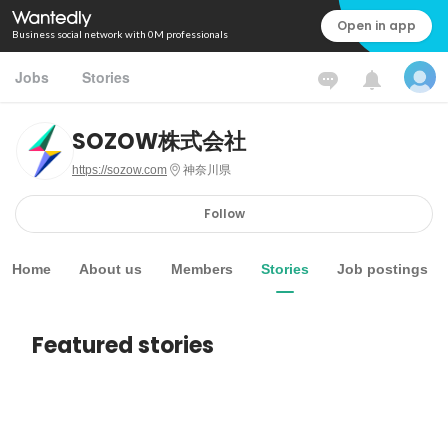
Open in app
Business social network with 0M professionals
Jobs
Stories
SOZOW株式会社
https://sozow.com
神奈川県
Follow
Home
About us
Members
Stories
Job postings
Featured stories