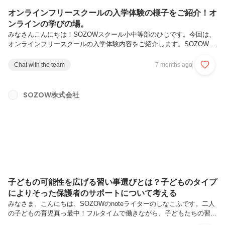
オンラインフリースクールの入学体験の様子をご紹介！オ
ンラインの学びの場。
みなさんこんにちは！SOZOWスクール小中等部のひじです。今回は、
オンラインフリースクールの入学体験内容をご紹介します。SOZOWス
クールでは、【約1週間の無料入学体験】を実施しています。オンライ
ンスクールがはじめての子どもたちは、SOZOWスクールの入学体験を
Chat with the team
7 months ago
どのように過ごしているのでしょうか？ぜひ入学体験のサービスを一緒
に体験していきましょう！（※初月のサポート内容は一部変更の可能性
があります）目次まずは、ニックネームをつけるところからスタート。
SOZOW株式会社
【1日目】入学おめでとう！最初のコンテンツは『入学式』【2日目】
バーチャル空間にみんなでダイブ！『メタライフ探検』【3日目①】ス
クール生の最...
子どもの可能性を広げる習い事選びとは？子どものタイプ
によりそった保護者のサポートについて考える
みなさま、こんにちは、SOZOWのnoteライターのしなこふです。二人
の子どもの育児真っ最中！フルタイムで働きながら、子どもたちの習い
事の送迎に追われる日々です。すでにスケジュールはパンパンなのに、