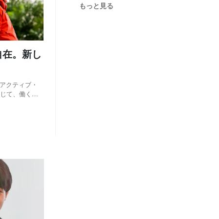
月
月
月
月
12
6
7
7
(1)
(1)
(1)
(1)
もっと見る
月
月
月
月
11
5
6
5
(1)
(1)
(1)
(1)
月
月
月
月
10
4
3
2
(1)
(1)
(1)
(1)
自在。新し
月
月
月
月
3
2
1
9
(1)
(1)
(1)
(1)
月
月
月
2
1
7
(1)
(1)
(1)
g＝アクティブ・
応じて、働くタ
月
月
1
6
(1)
(2)
はすでに多くの
れない「フリー
月
5
(1)
月
4
(1)
月
3
(1)
月
2
(1)