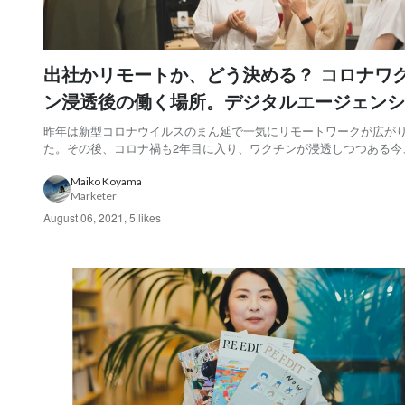
出社かリモートか、どう決める？ コロナワ
ン浸透後の働く場所。デジタルエージェンシ
TAMの場合
昨年は新型コロナウイルスのまん延で一気にリモートワークが広が
た。その後、コロナ禍も2年目に入り、ワクチンが浸透しつつある今
オフィスワークに戻る人、リモートワークを続ける人、両者をブレ
人など、個人の働き方は多様化しています。 こうした中、組織やチ
Maiko Koyama
Marketer
運営していくうえで、マネジメント側は個人が働...
August 06, 2021
,
5 likes