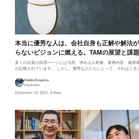
本当に優秀な人は、会社自身も正解や解法が
らないビジョンに燃える。TAMの展望と課
らけ出す
多くの企業の採用ページには当然、求める人材像、業務内容、雇用
が記載されています。 しかし、優秀な人たちにとって、それはとき
でにやるべきことが決まっている会社」と、退屈な印象を与えてし
はないか？ 優秀な人たちが「本当に」求めているのは、その会社自
Maiko Koyama
Marketer
解や解法が分かっていないビジョン。そのほう...
December 14, 2021
,
9 likes