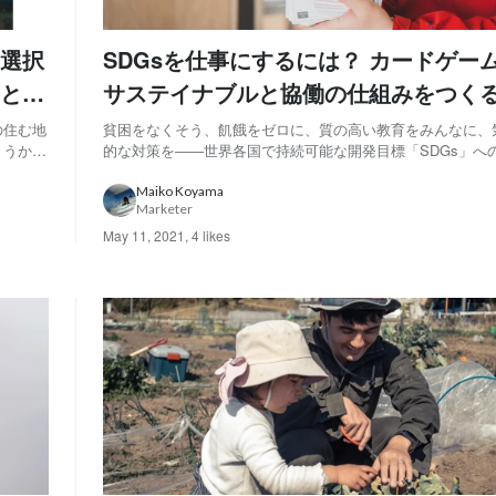
選択
SDGsを仕事にするには？ カードゲー
と実
サステイナブルと協働の仕組みをつく
の住む地
貧困をなくそう、飢餓をゼロに、質の高い教育をみんなに、
ょうか？
的な対策を――世界各国で持続可能な開発目標「SDGs」へ
一人。コ
発化していますが、それはどこか遠くの国で起こる壮大な計
なって会
る人も少なくないのでは？「SDGsを仕事にする」にしても
Maiko Koyama
Marketer
ような響きがあります。 しかし、「SD...
May 11, 2021
,
4 likes