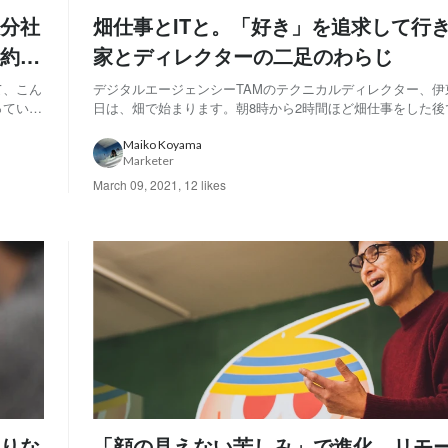
分社
畑仕事とITと。「好き」を追求して行
約形
家とディレクターの二足のわらじ
て、こん
デジタルエージェンシーTAMのテクニカルディレクター、伊
っている
日は、畑で始まります。朝8時から2時間ほど畑仕事をした後
シー
リモートワークでテクニカルディレクションの仕事に従事。I
をバラン
え、学生時代から追求して気づいた自然への憧憬やサバイバ
Maiko Koyama
Marketer
を、今は自分の活動の中で体現してい...
March 09, 2021
,
12 likes
りな
「顔の見えない苦しみ」で進化、リモ