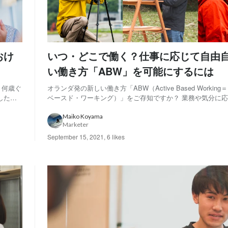
おけ
いつ・どこで働く？仕事に応じて自由
い働き方「ABW」を可能にするには
、何歳ぐ
オランダ発の新しい働き方「ABW（Active Based Workin
したの
ベースド・ワーキング）」をご存知ですか？ 業務や気分に
ティング
イミングと場所を自ら選択できるワークスタイルで、欧米で
初めてこ
企業で取り入れられているものです。 日本でも場所に縛ら
Maiko Koyama
Marketer
アドレス」や「リモート...
September 15, 2021
,
6 likes