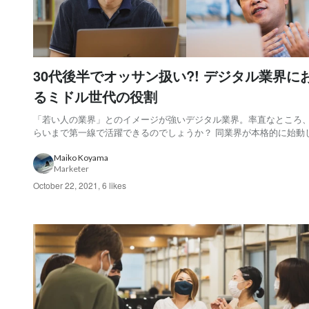
30代後半でオッサン扱い?! デジタル業界に
るミドル世代の役割
「若い人の業界」とのイメージが強いデジタル業界。率直なところ
らいまで第一線で活躍できるのでしょうか？ 同業界が本格的に始動
は1990年代後半のこと。そのころ、新卒で入社してデジタルマーケ
やWebデザインに携わってきた社員が、今40代後半に差し掛かり、
Maiko Koyama
Marketer
の問題に直面しています。 デジタル...
October 22, 2021
,
6 likes