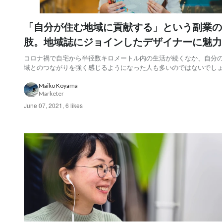
「自分が住む地域に貢献する」という副業の
肢。地域誌にジョインしたデザイナーに魅力
体験を聞いた
コロナ禍で自宅から半径数キロメートル内の生活が続くなか、自分
域とのつながりを強く感じるようになった人も多いのではないでし
デジタルエージェンシーTAMのデザイナー、和佐阿佑美さんもその
ロナ以前から地域の活動には関心を抱いてきたそうですが、最近に
Maiko Koyama
Marketer
社の仕事とは別に、地域誌の制作に参加す...
June 07, 2021
,
6 likes