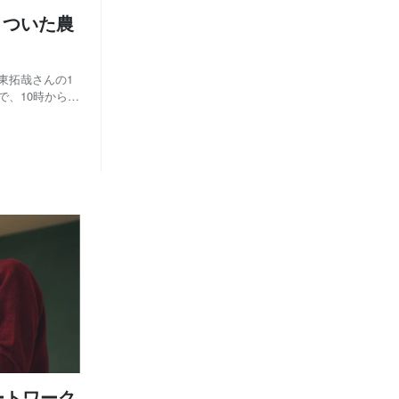
きついた農
東拓哉さんの1
で、10時からは
Tのスキルに加
ル生活の楽しさ
ートワーク