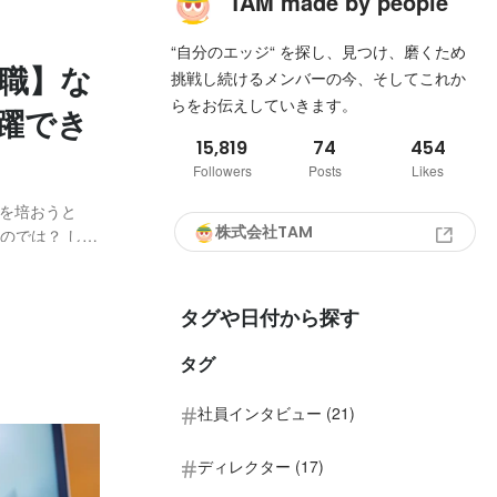
TAM made by people
“自分のエッジ“ を探し、見つけ、磨くため
転職】な
挑戦し続けるメンバーの今、そしてこれか
らをお伝えしていきます。
躍でき
15,819
74
454
Followers
Posts
Likes
を培おうと
株式会社TAM
のでは？ しか
してなにより
ても、躊躇し
タグや日付から探す
タグ
社員インタビュー (21)
ディレクター (17)