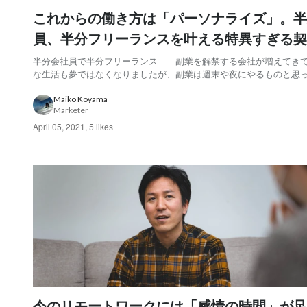
これからの働き方は「パーソナライズ」。半
員、半分フリーランスを叶える特異すぎる契
態とは？
半分会社員で半分フリーランス――副業を解禁する会社が増えてき
な生活も夢ではなくなりましたが、副業は週末や夜にやるものと思
人がほとんどではないでしょうか？ そんな中、デジタルエージェン
TAMのデザイナー萩原恭子さんは、本当の意味で会社と個人の仕事
Maiko Koyama
Marketer
スよく行き来する「二足のわらじ」生活を送っ...
April 05, 2021
,
5 likes
今のリモートワークには「感情の時間」が足