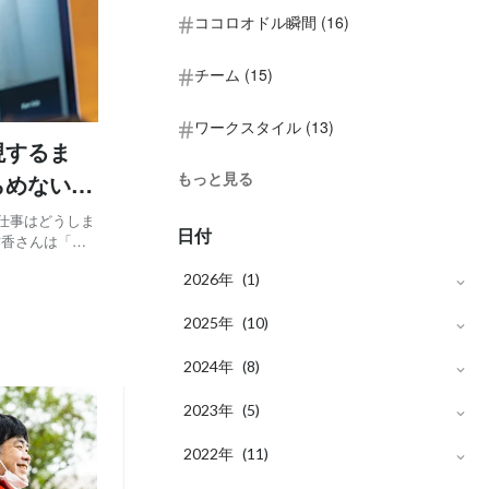
ココロオドル瞬間 (16)
チーム (15)
ワークスタイル (13)
現するま
らめない働
もっと見る
仕事はどうしま
日付
祐香さんは「沖
がある中で、こ
2026年
(1)
トやコミュニケ
月
2025年
2
(1)
(10)
月
2024年
10
(1)
(8)
月
月
2023年
10
9
(1)
(1)
(5)
月
月
月
2022年
10
8
9
(2)
(2)
(1)
(11)