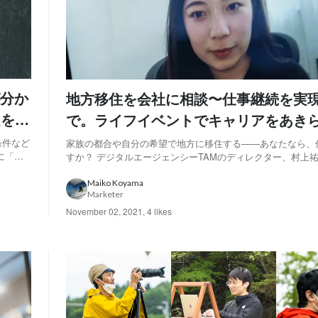
分か
地方移住を会社に相談〜仕事継続を実
題をさ
で。ライフイベントでキャリアをあき
き方
条件など
家族の都合や自分の希望で地方に移住する――あなたなら、
に「す
すか？ デジタルエージェンシーTAMのディレクター、村上
まうので
縄からのリモートワーク」を選択しました。 物理的な距離
身も正
れまで通りに仕事を進めるには、どのような組織マネジメン
Maiko Koyama
Marketer
ーションが必要なのでしょうか？ また、ど...
November 02, 2021
,
4 likes