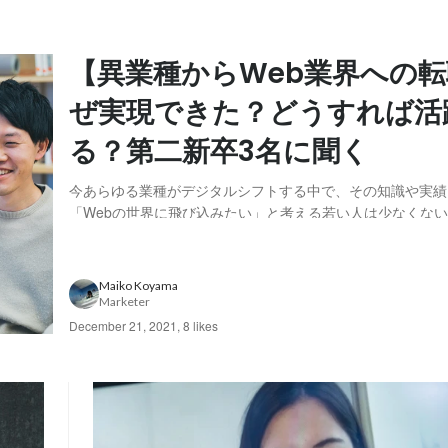
【異業種からWeb業界への
ぜ実現できた？どうすれば活
る？第二新卒3名に聞く
今あらゆる業種がデジタルシフトする中で、その知識や実績
「Webの世界に飛び込みたい」と考える若い人は少なくない
し、それまでの業種とは、会社規模、カルチャー、待遇、そ
仕事内容がまったく異なるため、「転職してみたい」と思っ
てしまう人がほとんどではないでしょうか。 そこで...
Maiko Koyama
Marketer
December 21, 2021
,
8 likes