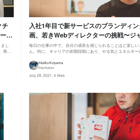
クチ
入社1年目で新サービスのブランディン
ー
画、若きWebディレクターの挑戦〜ジ
いと乗り越えられない仕事を求めて
りまし
毎日の仕事の中で、自分の成長を感じられることほど楽しい
、再び
ん。特に、キャリアの初期段階にあり、やる気とエネルギー
ンドする
ジネスパーソンにとって、チャレンジングな仕事に取り組む
ームを
も貴重な成長の糧。こうした機会に恵まれることは、毎日を
Maiko Koyama
Marketer
ものにするのではないでしょうか。 デジタル...
July 28, 2021
,
4 likes