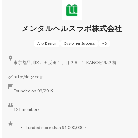
・メンタルヘルスラボの訪問看護（訪問看護事業）

在宅で療養される方々を対象に、専門的な看護ケアを提供
するサービスです。経験豊富な看護師が個々の患者さんの
メンタルヘルスラボ株式会社
状態や生活環境に応じた適切なケアプランを立案し、実施
します。また、医療処置や日常生活の援助だけでなく、患
Art / Design
Customer Success
+
8
者さんやご家族への精神的サポートも行い、安心して在宅
療養が続けられる環境を整えています。

東京都品川区西五反田１丁目２５−１ KANOビル２階
・自立訓練ITリワーク（自立訓練事業）

障害を持つ方々を対象に、日常生活や社会生活に必要なス
http://logz.co.jp
キルの習得をサポートするプログラムです。個々の能力や
目標に応じた実践的なカリキュラムを提供し、生活リズム
Founded on 09/2019
の確立や身辺自立、コミュニケーション能力の向上などを
サポートします。また、地域社会への参加を促進するため
121 members
の活動や、必要に応じて就労に向けた準備支援も行い、ス
クール生が自信を持って自立した生活を送れるよう支援し
ています。

Funded more than $1,000,000
/