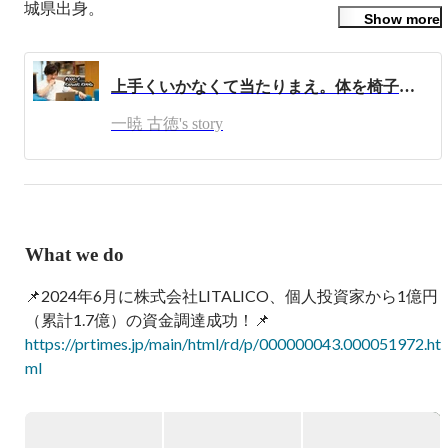
城県出身。

Show more
父は中古車販売、祖母は酒屋、祖父は税理士事務所、叔父
は飲食業を営む経営者一家で育つ。

上手くいかなくて当たりまえ。体を椅子に縛ってでも、出来るまでやるだけ。《LOGZ創業ストーリー vol.0》
高校卒業後、偏差値を30近く上げる猛勉強の浪人生活を送
り、上智大学に合格。

一暁 古徳's story
大学合格後、大学受験ノウハウをブログにて公開すると、
大ヒットしたことで学習塾を開業。

ネットで人を集める自分の才能に気づき、インターネット
メディア事業で学生起業。

順調に事業は伸ばしていたものの、古徳自身の家族が精神
What we do
疾患になったことをきっかけに、インターネット集客を強
みとした障がい者就労支援を完全自社運営を行うリアルビ
📌2024年6月に株式会社LITALICO、個人投資家から1億円
ジネスに一本化すして、株式会社LOGZを創業。

https://prtimes.jp/main/html/rd/p/000000043.000051972.ht
LOGZは、「誰もがワクワク、笑顔で生きてく世界を創
ml
る」をビジョンに掲げ、この理想郷の創造を目指し、自分
自身や目の前の人を豊かにするためにサービスや事業が生
▶VISION

み出していきます。

『メンタルダウンしない世界を創る』
