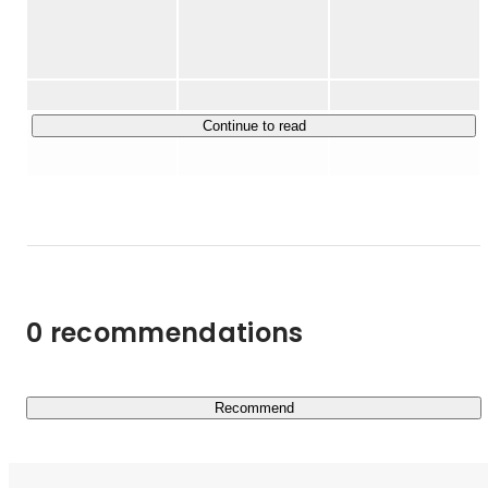
創業初期から、LOGZGROUPの次の世代を担う若手の採
用育成にチカラを入れて、インターンCEOなどの台頭もあ
▶MISSION

り、2019年に多角化の舵を切り、LOGZGROUP株式会社
『THE BORDERLESS WORLD』

を設立し、グループ経営体制に移行。現在ではグループ会
～障害という線引きを無くす～

社5社と拡大を続けている。

Continue to read
グループ関連５社を経営統合して、事業領域を障がい福祉
▶Service

＜福祉事業＞

・就労移行ITスクール（就労移行支援事業）

障害を持つ方々を対象に、IT分野での就労支援を行うプロ
グラムです。実践的なITスキルの習得をサポートし、個々
0 recommendations
の能力や興味に応じたカリキュラムを提供します。また、
就職活動の支援や職場定着のためのフォローアップも行
い、受講者が自信を持って就労できる環境を整えていま
す。現在、全国拠点数No.1を目指し、3年で105拠点の展
Recommend
https://itschool-lp.logz.co.jp/