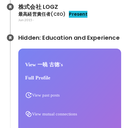
vol.0》
株式会社 LOGZ
最高経営責任者(CEO)
Present
Jun 2015
-
Hidden: Education and Experience	
View 一暁 古徳's
Full Profile
View past posts
View mutual connections