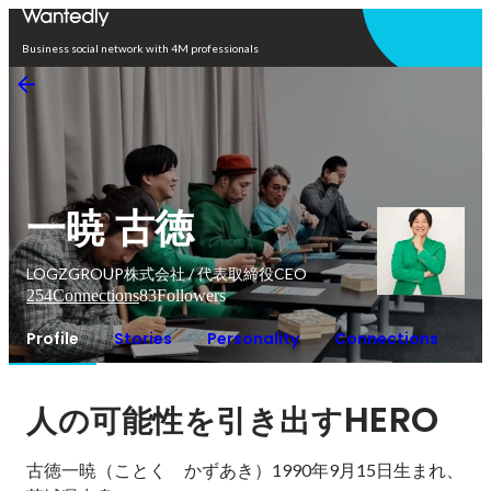
Open in app
Business social network with 4M professionals
一暁 古徳
LOGZGROUP株式会社 / 代表取締役CEO
254
Connections
83
Followers
Profile
Stories
Personality
Connections
HERO
人の可能性を引き出す
古徳一暁（ことく　かずあき）1990年9月15日生まれ、