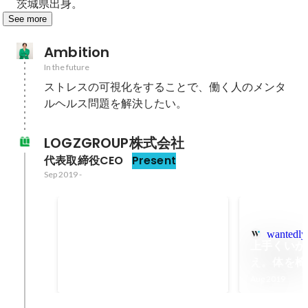
茨城県出身。
See more
Ambition
In the future
ストレスの可視化をすることで、働く人のメンタ
ルヘルス問題を解決したい。
LOGZGROUP株式会社
代表取締役CEO
Present
Sep 2019
-
福祉請求クラウド
wantedly
Jul 2022
上手くいか
え。体を椅
出来るまで
Aug 2019
《LOGZ