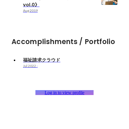
vol.0》
Aug 2019
Accomplishments / Portfolio
福祉請求クラウド
Jul 2022
-
Log in to view profile