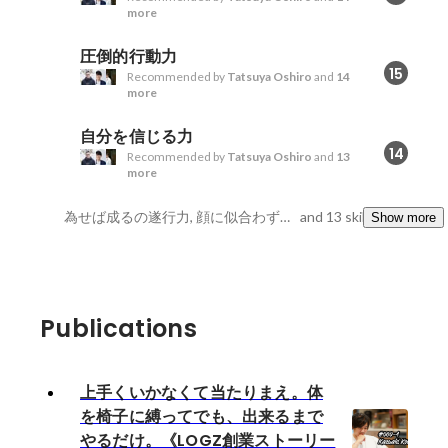
more
圧倒的行動力
15
Recommended by
Tatsuya Oshiro
and
14
more
自分を信じる力
14
Recommended by
Tatsuya Oshiro
and
13
more
為せば成るの遂行力, 顔に似合わず頭の回転早い力, なんかようわからん人間的魅力
and 13 skills
Show more
Publications
上手くいかなくて当たりまえ。体
を椅子に縛ってでも、出来るまで
やるだけ。《LOGZ創業ストーリー