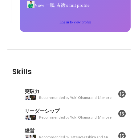
View 一暁 古徳's full profile
Log in to view profile
Skills
突破力
15
Recommended by
Yuki Ohama
and
14 more
リーダーシップ
15
Recommended by
Yuki Ohama
and
14 more
経営
15
Recommended by
Tatsuya Oshiro
and
14