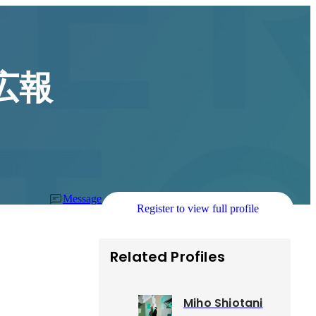
広報
Message
Register to view full profile
Related Profiles
Miho Shiotani