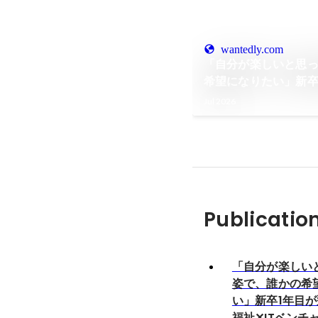
wantedly.com
「自分が楽しいと思
希望になりたい」新卒
祉✕ITベンチャーの
Jul 2026
Publicatio
「自分が楽しい
姿で、誰かの希
い」新卒1年目
福祉✕ITベンチ