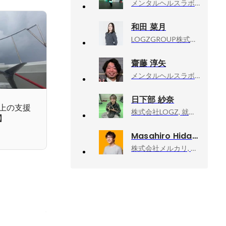
メンタルヘルスラボ株式会社, 正社員
和田 菜月
LOGZGROUP株式会社, 就労移行ITスクール横須賀 リーダー
齋藤 淳矢
メンタルヘルスラボ株式会社, 就労移行ITスクール名古屋丸の内BM(リーダー)
日下部 紗奈
上の支援
株式会社LOGZ, 就労移行ITスクール宇都宮
】
Masahiro Hidaka
株式会社メルカリ, メルペイ エキスパート（Android）