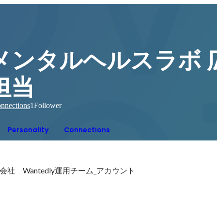
メンタルヘルスラボ 
担当
nnections
1
Follower
Personality
Connections
社　Wantedly運用チーム_アカウント