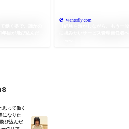
wantedly.com
って働く姿で、誰かの
【経験を活かしながら、もう一
1年目が飛び込んだ福
に挑みたいサービス管理責任者
リアル！
Jun 2026
ns
と思って働く
望になりた
が飛び込んだ
ャーのリア