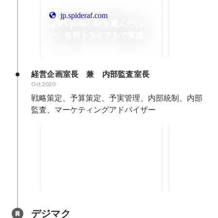
FY25下期
社表彰
jp.spideraf.com
なぜSpider AFを選んだの
Aug 2025
か。無料トライアルで実感し
た、検索広告に潜む予想以上
Sep 2025
のリスクと対策の重要性とは
経営企画室長　兼　内部監査室長
Oct 2020
戦略策定、予算策定、予実管理、内部統制、内部
内部監査の実施部門
CPA低減
Sep 2021
-
Mar 2022
Oct 2021
-
Jan 
11
部門
デジマク