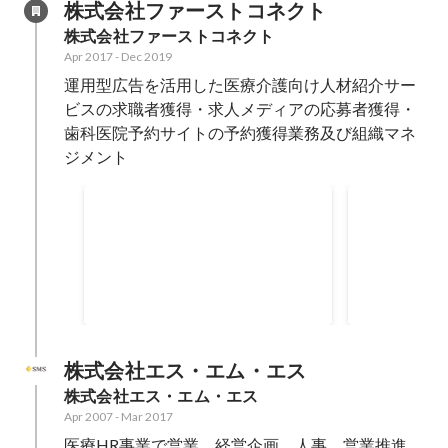
株式会社ファーストコネクト
株式会社ファーストコネクト
Apr 2017
-
Dec 2019
運用型広告を活用した医療介護向け人材紹介サー
ビスの求職者獲得・求人メディアの応募者獲得・
歯科医院予約サイトの予約獲得業務及び組織マネ
ジメント
マーケティ
運用媒体
Apr 2017
-
Dec 2019
2017年 4月 -
10
名：マーケテ
6人 ポジシ
媒体
Apr 2017
-
Dec 
のマネジメン
【担当業務】
した医療介護
株式会社エス・エム・エス
スの求職者獲
株式会社エス・エム・エス
ジメント └
Apr 2007
-
Mar 2017
3000万円
医療HR事業で営業、経営企画、人事、営業推進、
Google、Ya