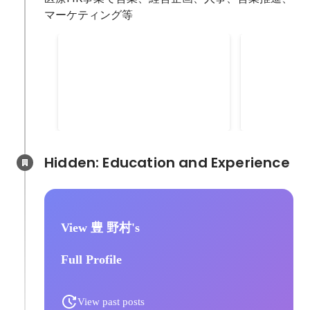
Twitter、Fa
マーケティング等
indeed、
シー、DSP
人材紹介事業本部 システム
メディア企
ク各種） └
企画グループ
業部 中途
メーション（Sa
部署名：人材紹介事業本部 シス
部署名：メデ
Pardot）
テム企画グループ 組織規模：20人
告事業部 中
リエイティブ
程度 ポジション：マネジャー 自身
規模：10人
Aug 2016
-
Mar 2017
2015
-
Jul 2016
└Twitte
のマネジメント規模：正社員1人
ジャー 自身
たファン獲得
（システムエンジニア）、業務委
正社員4人（
かし、自社の
託3人（システムエンジニア）
人）、派遣契
Hidden: Education and Experience	
に送客する新
【担当業務】 ・プロジェクトマネ
職） 【担当
・indeed
ジャーとして従事 ・約200名のキ
け求人広告サ
集団形成 【
ャリアコンサルタントが活用する
・営業、マー
初月間100
看護師向け人材紹介サービスにお
開発、PL管
伝費を、出稿
View 豊 野村's
ける営業管理ツールの改修立案・
運営に関わる
やメルマガ運
設計・実装 ・営業責任者へ提案・
績】 ・自社
録単価を維持
Full Profile
ディスカッションを行い、具体的
紹介サービス
で増加 ・新
な仕様に落とし込む ・主に、事業
で全社最適が
万円、利益4
所への求職者一括提案システム、
へ提案し了承
・当初1名（
View past posts
キャリアコンサルタントが社内で
保。 ・設定