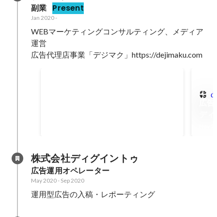
副業
Present
Jan 2020
-
WEBマーケティングコンサルティング、メディア
運営

広告代理店事業「デジマク」https://dejimaku.com
個人運営メディア経由の売上（2023
年）
Jan 2023
-
Dec 2023
d
広告
14000000
ディ
円
Nov 2
株式会社ディグイントゥ
広告運用オペレーター
May 2020
-
Sep 2020
運用型広告の入稿・レポーティング