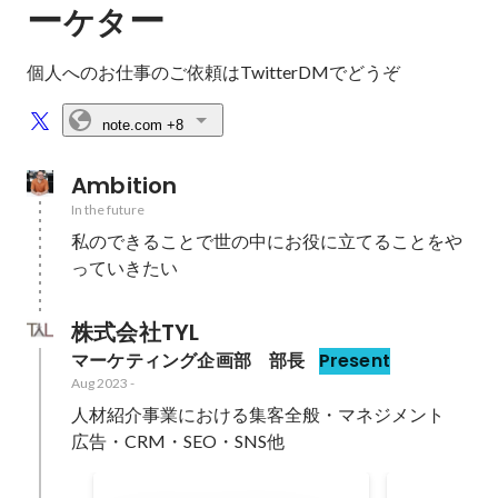
ー
ー
ケタ
個人へのお仕事のご依頼はTwitterDMでどうぞ
note.com
+8
Ambition
In the future
私のできることで世の中にお役に立てることをや
っていきたい
株式会社TYL
マーケティング企画部　部長
Present
Aug 2023
-
人材紹介事業における集客全般・マネジメント

広告・CRM・SEO・SNS他