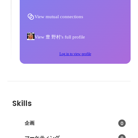
を6名まで拡
活用する求人探索システムの開
2015年度
職時のリスク
発・改修を行った
View mutual connections
View 豊 野村's full profile
Log in to view profile
Skills
企画
0
マーケティング