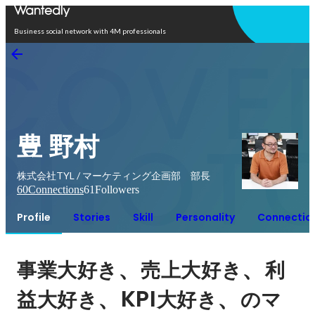
Open in app
Business social network with 4M professionals
豊 野村
株式会社TYL / マーケティング企画部 部長
60
Connections
61
Followers
Profile
Stories
Skill
Personality
Connectio
、
、
事業大好き
売上大好き
利
、KPI
、
益大好き
大好き
のマ