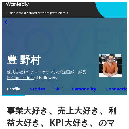
Open in app
Business social network with 4M professionals
豊 野村
株式会社TYL / マーケティング企画部 部長
60
Connections
61
Followers
Profile
Stories
Skill
Personality
Connectio
、
、
事業大好き
売上大好き
利
、KPI
、
益大好き
大好き
のマ