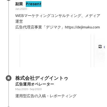
副業
Present
Jan 2020
-
WEBマーケティングコンサルティング、メディア
運営

広告代理店事業「デジマク」https://dejimaku.com
個人運営メディア経由の売上（2023
年）
Jan 2023
-
Dec 2023
d
広告
14000000
ディ
円
Nov 2
株式会社ディグイントゥ
広告運用オペレーター
May 2020
-
Sep 2020
運用型広告の入稿・レポーティング