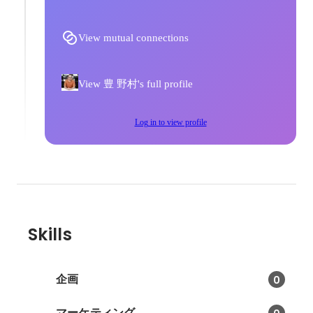
を6名まで拡
活用する求人探索システムの開
2015年度
職時のリスク
発・改修を行った
View mutual connections
View 豊 野村's full profile
Log in to view profile
Skills
企画
0
マーケティング