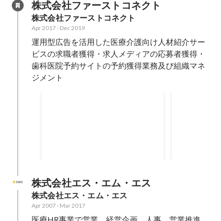
株式会社ファーストコネクト
株式会社ファーストコネクト
Apr 2017
-
Dec 2019
運用型広告を活用した医療介護向け人材紹介サー
ビスの求職者獲得・求人メディアの応募者獲得・
歯科医院予約サイトの予約獲得業務及び組織マネ
ジメント
マーケティ
運用媒体
Apr 2017
-
Dec 2019
2017年 4月 -
10
名：マーケテ
6人 ポジシ
媒体
Apr 2017
-
Dec 
のマネジメン
【担当業務】
した医療介護
株式会社エス・エム・エス
スの求職者獲
株式会社エス・エム・エス
ジメント └
Apr 2007
-
Mar 2017
3000万円
医療HR事業で営業、経営企画、人事、営業推進、
Google、Ya