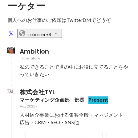
ー
ー
ケタ
個人へのお仕事のご依頼はTwitterDMでどうぞ
note.com
+8
Ambition
In the future
私のできることで世の中にお役に立てることをや
っていきたい
株式会社TYL
マーケティング企画部　部長
Present
Aug 2023
-
人材紹介事業における集客全般・マネジメント

広告・CRM・SEO・SNS他