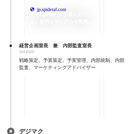
FY25下期
社表彰
jp.spideraf.com
なぜSpider AFを選んだの
Aug 2025
か。無料トライアルで実感し
た、検索広告に潜む予想以上
Sep 2025
のリスクと対策の重要性とは
経営企画室長　兼　内部監査室長
Oct 2020
戦略策定、予算策定、予実管理、内部統制、内部
内部監査の実施部門
CPA低減
Sep 2021
-
Mar 2022
Oct 2021
-
Jan 
11
部門
デジマク