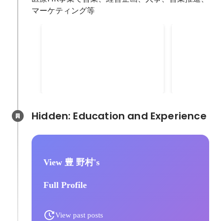
Twitter、Fa
マーケティング等
indeed、
シー、DSP
人材紹介事業本部 システム
メディア企
ク各種） └
企画グループ
業部 中途
メーション（Sa
部署名：人材紹介事業本部 シス
部署名：メデ
Pardot）
テム企画グループ 組織規模：20人
告事業部 中
リエイティブ
程度 ポジション：マネジャー 自身
規模：10人
Aug 2016
-
Mar 2017
2015
-
Jul 2016
└Twitte
のマネジメント規模：正社員1人
ジャー 自身
たファン獲得
（システムエンジニア）、業務委
正社員4人（
かし、自社の
託3人（システムエンジニア）
人）、派遣契
Hidden: Education and Experience	
に送客する新
【担当業務】 ・プロジェクトマネ
職） 【担当
・indeed
ジャーとして従事 ・約200名のキ
け求人広告サ
集団形成 【
ャリアコンサルタントが活用する
・営業、マー
初月間100
看護師向け人材紹介サービスにお
開発、PL管
伝費を、出稿
View 豊 野村's
ける営業管理ツールの改修立案・
運営に関わる
やメルマガ運
設計・実装 ・営業責任者へ提案・
績】 ・自社
録単価を維持
Full Profile
ディスカッションを行い、具体的
紹介サービス
で増加 ・新
な仕様に落とし込む ・主に、事業
で全社最適が
万円、利益4
所への求職者一括提案システム、
へ提案し了承
・当初1名（
View past posts
キャリアコンサルタントが社内で
保。 ・設定