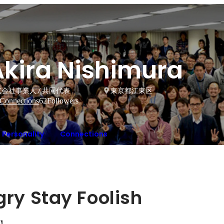
Akira Nishimura
会社事業人 / 共同代表
東京都江東区
Connections
62
Followers
Personality
Connections
ry Stay Foolish
】
