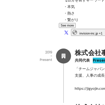
・本気

・熱さ

・繋がり
See more
invision-inc.jp
+1
株式会社
2019
-
Present
共同代表
Prese
「チームジャパン
支援、人事の成長
https://jigyojin.co