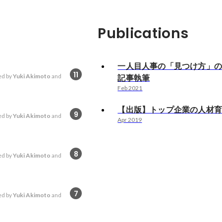
Publications
一人目人事の「見つけ方」
11
d by
Yuki Akimoto
and
記事執筆
Feb 2021
【出版】トップ企業の人材
9
d by
Yuki Akimoto
and
Apr 2019
8
d by
Yuki Akimoto
and
7
d by
Yuki Akimoto
and