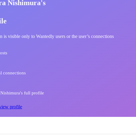
ra Nishimura's
ile
n is visible only to Wantedly users or the user’s connections
osts
l connections
Nishimura's full profile
view profile