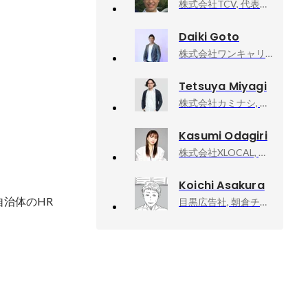
株式会社TCV, 代表取締役社長
Daiki Goto
株式会社ワンキャリア, ONE CAREER PLUS事業部
Tetsuya Miyagi
株式会社カミナシ, Chief Revenue Officer
Kasumi Odagiri
株式会社XLOCAL, カスタマーサクセス部門 部門長
Koichi Asakura
治体のHR
目黒広告社, 朝倉チーム／クリエイティブ・ディレクター