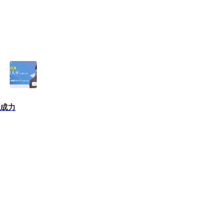
の
育成力