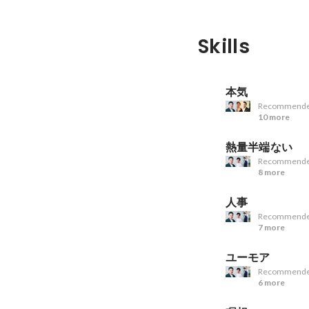
Skills
本気
Recommende
10 more
熱量半端ない
Recommende
8 more
人事
Recommende
7 more
ユーモア
Recommende
6 more