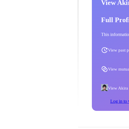
View Aki
Full Prof
This informatio
View past p
View mutua
View Akira 
Log in to 