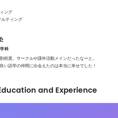
ィング

サルティング
学
治学科
割程度。サークルや課外活動メインだったなーと。

良い語学の仲間に出会えたのは本当に幸せでした！
Hidden: Education and Experience	