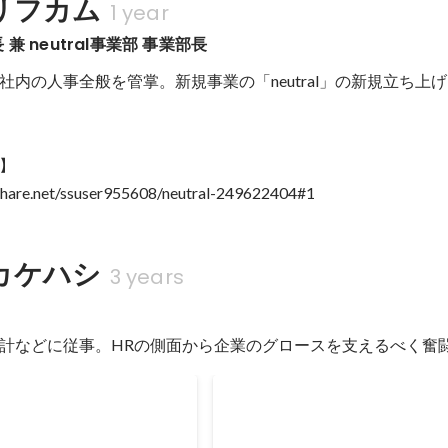
リフカム
1 year
兼 neutral事業部 事業部長
社内の人事全般を管掌。新規事業の「neutral」の新規立ち上
】

share.net/ssuser955608/neutral-249622404#1
カケハシ
3 years
計などに従事。HRの側面から企業のグロースを支えるべく奮