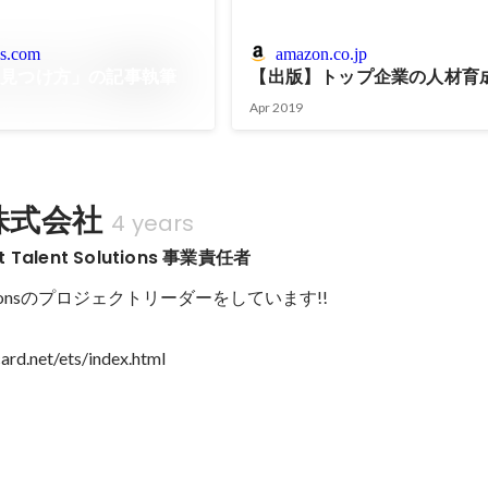
as.com
amazon.co.jp
「見つけ方」の記事執筆
【出版】トップ企業の人材育
Apr 2019
n株式会社
4 years
t Talent Solutions 事業責任者
 Solutionsのプロジェクトリーダーをしています!!

card.net/ets/index.html
ドフルインスティテュート
s://seleck.cc/1135