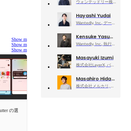
ウォンテッドリー株式会社, Quality Control Squad
Hayashi Yudai
Wantedly, Inc., データサイエンティスト
Kensuke Yasuma
Show more
Wantedly, Inc., 執行役員 CTO
Show more
Show more
Masayuki Izumi
株式会社LayerX, バクラク事業部 PlatformEngineering部 Enablingチーム - Staff Software Engineer
Masahiro Hidaka
株式会社メルカリ, メルペイ エキスパート（Android）
tter の選