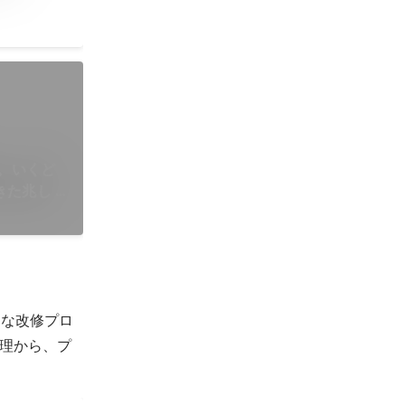
い。いくど
た兆し |
的な改修プロ
理から、プ