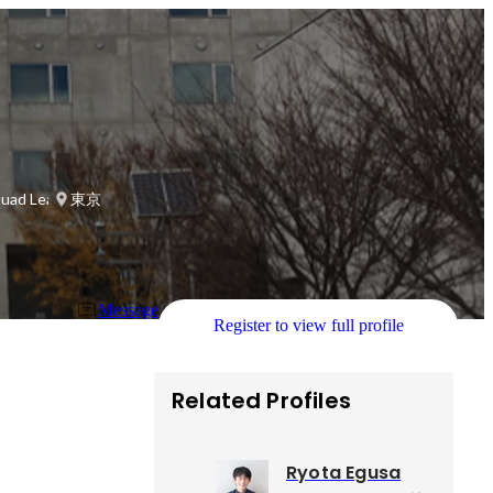
 Leader
東京
Message
Register to view full profile
Related Profiles
Ryota Egusa