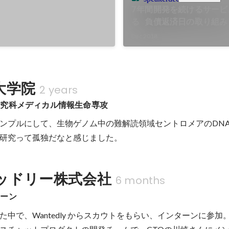
め土台となるプラン・契約モ
7年間開発を続けるサービ
新旧テーブルへの同時書き込
る 負債返済日の取り組み
クを組み合わせ、無停止で基
Dec 2018
コードの大規模なリファクタリン
整備により、システムのメン
。
大学院
2 years
研究科メディカル情報生命専攻
ンプルにして、生物ゲノム中の難解読領域セントロメアのDN
研究って孤独だなと感じました。
ッドリー株式会社
6 months
ターン
中で、Wantedly からスカウトをもらい、インターンに参加。当時