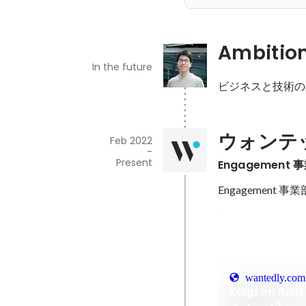
Ambitio
In the future
ビジネスと技術の
ウォンテ
Feb 2022
-
Present
Engagement
wantedly.com
Kaigi on Ra