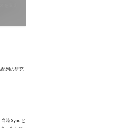
スを支え
A配列の研究
 Sync と