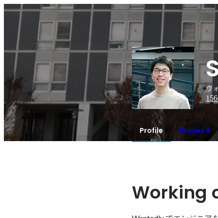
ウォ
156
Profile
Stories 9
Working c
Wantedly でエンジニ