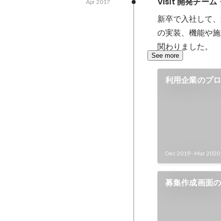
Visit 開発チー
Apr 2017
準への準拠、新規
現、システムのメ
新卒で入社して、
し、抜本的なシステム
の実装、機能や施
体制と自身の役割
関わりました。
ート責任者、オペ
See more
ア3名からなるプ
プロジェクトリー
利用企業のプ
て、要求の整理か
体験の改善
プの策定、新シス
導。 ■主な実績 - 会計処理のための売上データ
をシステムから出
月の作業工数を1.
人性を大幅に低減
Dec 2019
-
Mar 2020
管理をスプレッド
脱却し、Looke
つリアルタイムに
募集作成画面
新プラン追加の開
削減。 - 月数十
クスポート・イン