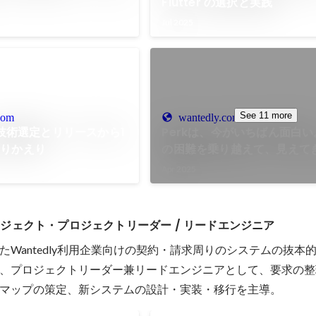
Flutter の選択と実践
Jul 2025
See 11 more
com
wantedly.com
の技術選定とリリースから1
Perkは、今がいちばん面白
ふりかえり
の困難を乗り越えて、見えてき
Wantedly Blog
Apr 2025
ジェクト・プロジェクトリーダー / リードエンジニア
たWantedly利用企業向けの契約・請求周りのシステムの抜本
、プロジェクトリーダー兼リードエンジニアとして、要求の整
マップの策定、新システムの設計・実装・移行を主導。