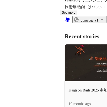
技術領域的にはバックエ
See more
zenn.dev
+3
Recent stories
Kaigi on Rails 2025
10 months ago