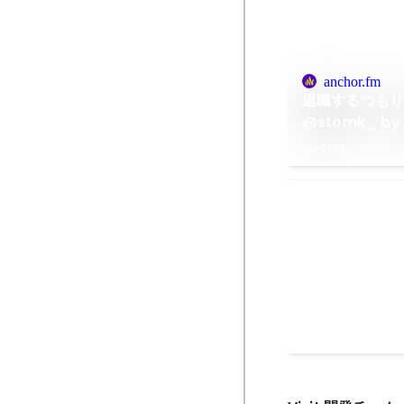
anchor.fm
退職するつもり
@stomk_ by 
Engineering 
Apr 2022
課金基盤シス
■プロジェクト背景と
業向け課金基盤シ
れて以降、複雑な
の不在などから大
Jun 2020
-
Jan 2022
続いており、ビジ
処理などシステム
積していた。本プ
の課題の解決や、