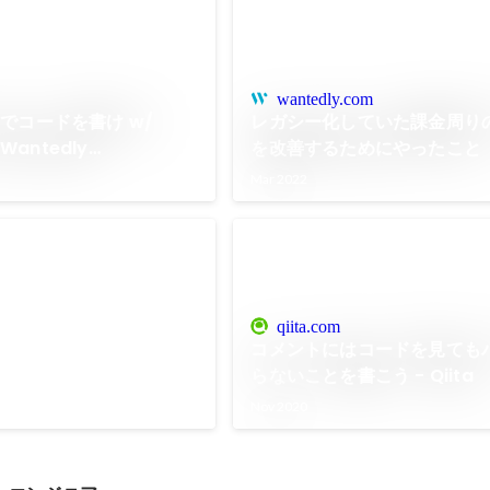
wantedly.com
でコードを書け w/
レガシー化していた課金周り
Wantedly
を改善するためにやったこと
Podcast
Mar 2022
テム改修プロジェクト
ゴール Wantedly利用企
ステムは比較的初期に実装さ
qiita.com
システムの全容を把握する人
コメントにはコードを見ても
きく手をつけられない状態が
らないことを書こう - Qiita
ネス、オペレーション、会計
Nov 2020
に関わる多領域での課題が山
ロジェクトではこうした積年
会計処理における収益認識基