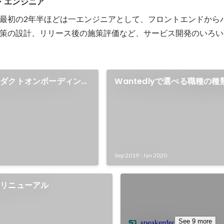
ム・エンジニア
事業における従量課金の実
ンテナンス性向上を目標と
最初の2年半ほどは一エンジニアとして、フロントエンドから
改修を行った。 ■チーム
策の設計、リリース後の施策評価など、サービス開発のいろい
 ビジネス責任者、コーポレ
レーション、経理、エンジニ
ロジェクトチームにおいて、
ダー兼リードエンジニアとし
ロダクトオンボーディング
Wantedlyで選べる職種の
ら、プロジェクトロードマッ
テムの設計・実装・移行を主
力できるようにし、経理の毎
5日から0.5日以下に削減。属
。 - ビジネスの売上数値進捗
Sep 2019
-
Jan 2020
シート+GASによる管理から
rダッシュボードでより精緻か
確認できるしくみを構築。 -
のリニューアル
発工数を2人月から0.8人月に
件の請求書手入力作業をCSVエ
ポートで自動化。 - これらの
See 9 more
speakerdeck.com