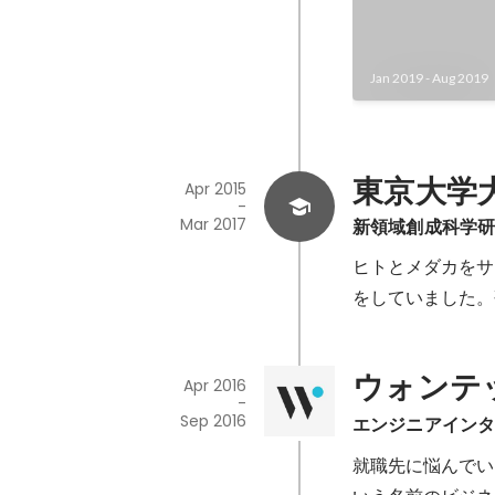
成果を実現するた
デルを再設計し、
みと整合性チェッ
Jan 2019
-
Aug 2019
盤を移行。 - 
グやドキュメント
テナンス性を向上
東京大学
Apr 2015
-
Mar 2017
新領域創成科学
ヒトとメダカをサ
をしていました。
ウォンテ
Apr 2016
-
Sep 2016
エンジニアイン
就職先に悩んでいた