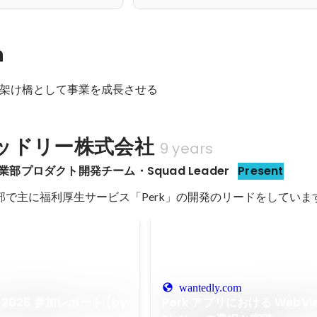
n
架け橋として事業を成長させる
ッドリー株式会社
9 years
 事業部プロダクト開発チーム・Squad Leader
Present
wantedly.com
ils 2025 参加レポート (by
Perk アプリにおける WebVie