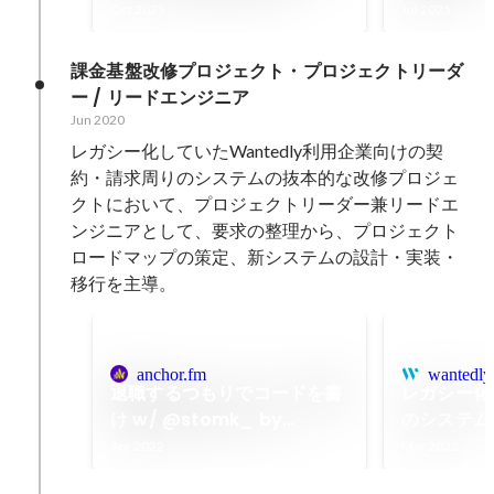
と実践
Oct 2025
Jul 2025
課金基盤改修プロジェクト・プロジェクトリーダ
ー / リードエンジニア
Jun 2020
レガシー化していたWantedly利用企業向けの契
約・請求周りのシステムの抜本的な改修プロジェ
クトにおいて、プロジェクトリーダー兼リードエ
ンジニアとして、要求の整理から、プロジェクト
ロードマップの策定、新システムの設計・実装・
移行を主導。
anchor.fm
wantedly
退職するつもりでコードを書
レガシー化
け w/ @stomk_ by
のシステム
Wantedly Engineering
やったこと
Apr 2022
Mar 2022
Podcast