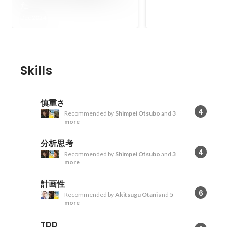
た
2017
Dec 2024
Skills
慎重さ
4
Recommended by
Shimpei Otsubo
and
3
more
分析思考
4
Recommended by
Shimpei Otsubo
and
3
more
計画性
6
Recommended by
Akitsugu Otani
and
5
more
TDD