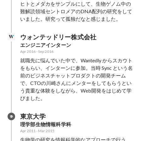
ヒトとメダカをサンプルにして、生物ゲノム中の
難解読領域セントロメアのDNA配列の研究をして
いました。研究って孤独だなと感じました。
ウォンテッドリー株式会社
エンジニアインターン
Apr 2016
-
Sep 2016
就職先に悩んでいた中で、Wantedly からスカウト
をもらい、インターンに参加。当時 Sync という名
前のビジネスチャットプロダクトの開発チーム
で、CTOの川崎さんにメンターをしてもらうとい
う貴重な体験をしながら、Web開発をはじめて学
びました。
東京大学
理学部生物情報科学科
Apr 2011
-
Mar 2015
生物学の研究を情報科学的なアプローチで行う、