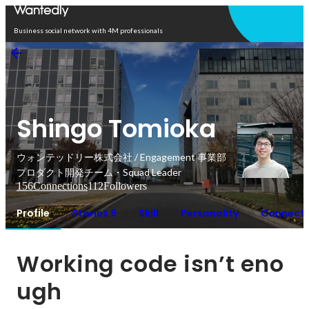
Open in app
Business social network with 4M professionals
Shingo Tomioka
ウォンテッドリー株式会社 / Engagement 事業部
プロダクト開発チーム・Squad Leader
156
Connections
112
Followers
Profile
Stories 9
Skill
Personality
Connecti
Working code isn’t eno
ugh 