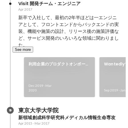
Visit 開発チーム・エンジニア
Apr 2017
新卒で入社して、最初の2年半ほどは一エンジニ
アとして、フロントエンドからバックエンドの実
装、機能や施策の設計、リリース後の施策評価な
ど、サービス開発のいろいろな領域に関わりまし
た。
See more
利用企業のプロダクトオンボーデ
Wantedl
ィング体験の改善
拡充
Dec 2019
-
Mar
2020
Sep 2019
-
Jan 
東京大学大学院
新領域創成科学研究科メディカル情報生命専攻
Apr 2015
-
Mar 2017