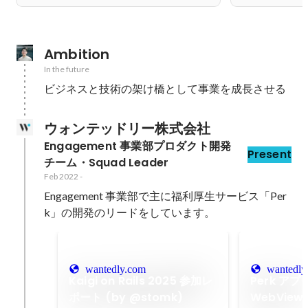
Ambition
In the future
ビジネスと技術の架け橋として事業を成長させる
ウォンテッドリー株式会社
Engagement 事業部プロダクト開発
Present
チーム・Squad Leader
Feb 2022
-
Engagement 事業部で主に福利厚生サービス「Per
wantedly.com
wantedly
Kaigi on Rails 2025 参加レ
Perk ア
ポート (by @stomk)
WebView 