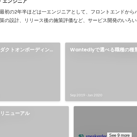
ム・エンジニア
事業における従量課金の実
ンテナンス性向上を目標と
最初の2年半ほどは一エンジニアとして、フロントエンドから
改修を行った。 ■チーム
策の設計、リリース後の施策評価など、サービス開発のいろい
 ビジネス責任者、コーポレ
レーション、経理、エンジニ
ロジェクトチームにおいて、
ダー兼リードエンジニアとし
ロダクトオンボーディング
Wantedlyで選べる職種の
ら、プロジェクトロードマッ
テムの設計・実装・移行を主
力できるようにし、経理の毎
5日から0.5日以下に削減。属
。 - ビジネスの売上数値進捗
Sep 2019
-
Jan 2020
シート+GASによる管理から
rダッシュボードでより精緻か
確認できるしくみを構築。 -
のリニューアル
発工数を2人月から0.8人月に
件の請求書手入力作業をCSVエ
ポートで自動化。 - これらの
See 9 more
speakerdeck.com