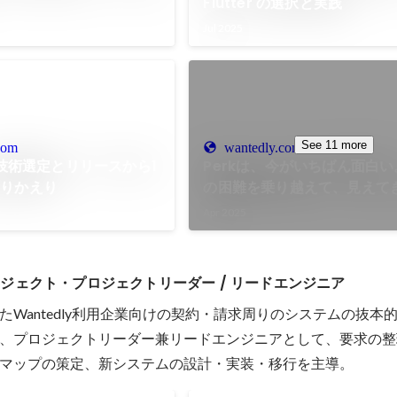
Flutter の選択と実践
Jul 2025
See 11 more
com
wantedly.com
の技術選定とリリースから1
Perkは、今がいちばん面白
ふりかえり
の困難を乗り越えて、見えてき
Wantedly Blog
Apr 2025
ジェクト・プロジェクトリーダー / リードエンジニア
たWantedly利用企業向けの契約・請求周りのシステムの抜本
、プロジェクトリーダー兼リードエンジニアとして、要求の整
マップの策定、新システムの設計・実装・移行を主導。