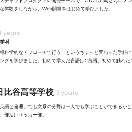
スチャットプロダクトの開発チームで、CTOの川崎さんにメ
な体験をしながら、Web開発をはじめて学びました。
4 years
科学科
報科学的なアプローチで行う、というちょっと変わった学科に
ングを学びました。初めて学んだ言語はC言語、初めて触れたエ
日比谷高等学校
3 years
英語と倫理。でも文系の分野は一人でも学ぶことができるかと
。部活はサッカー部。