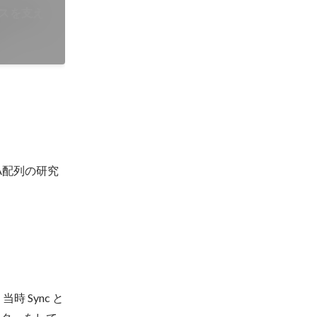
スを支え
A配列の研究
 Sync と