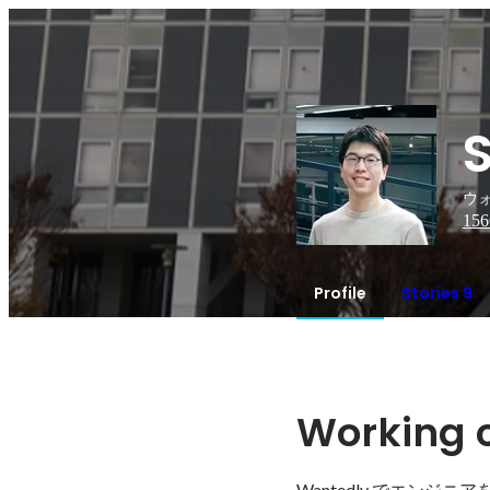
ウォ
156
Profile
Stories 9
Working c
Wantedly でエンジニ