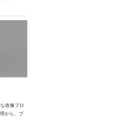
い。いくど
た兆し |
的な改修プロ
理から、プ