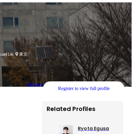
 Leader
東京
Message
Register to view full profile
Related Profiles
Ryota Egusa