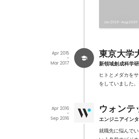
成果を実現するた
デルを再設計し、
みと整合性チェッ
Jan 2019
-
Aug 2019
盤を移行。 - 
グやドキュメント
テナンス性を向上
東京大学
Apr 2015
-
Mar 2017
新領域創成科学
ヒトとメダカをサ
をしていました。
ウォンテ
Apr 2016
-
Sep 2016
エンジニアイン
就職先に悩んでいた