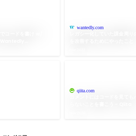
wantedly.com
でコードを書け w/
レガシー化していた課金周り
Wantedly
を改善するためにやったこと
Podcast
Mar 2022
テム改修プロジェクト
ゴール Wantedly利用企
ステムは比較的初期に実装さ
qiita.com
システムの全容を把握する人
コメントにはコードを見ても
きく手をつけられない状態が
らないことを書こう - Qiita
ネス、オペレーション、会計
Nov 2020
に関わる多領域での課題が山
ロジェクトではこうした積年
会計処理における収益認識基