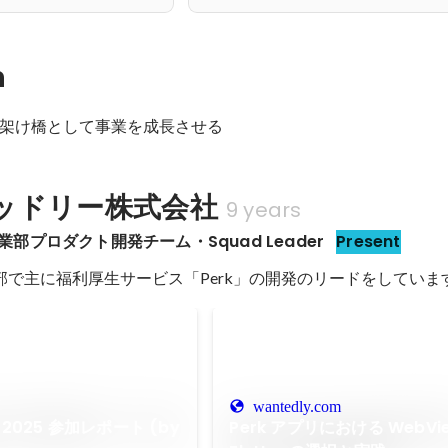
n
架け橋として事業を成長させる
ッドリー株式会社
9 years
 事業部プロダクト開発チーム・Squad Leader
Present
wantedly.com
ils 2025 参加レポート (by
Perk アプリにおける WebVie