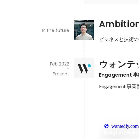
Ambitio
In the future
ビジネスと技術の
ウォンテ
Feb 2022
-
Present
Engagement
wantedly.com
Kaigi on Ra