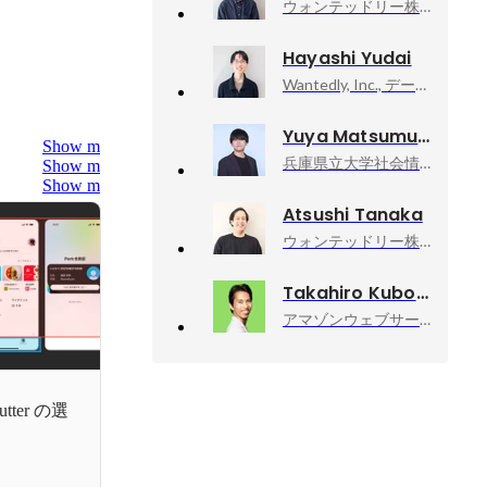
ウォンテッドリー株式会社, Quality Control Squad
Hayashi Yudai
Wantedly, Inc., データサイエンティスト
Yuya Matsumura
Show more
兵庫県立大学社会情報学部, 非常勤講師
Show more
Show more
Atsushi Tanaka
ウォンテッドリー株式会社, インフラエンジニア
Takahiro Kubo
アマゾンウェブサービスジャパン合同会社, Developer Relations Machine Learning
tter の選