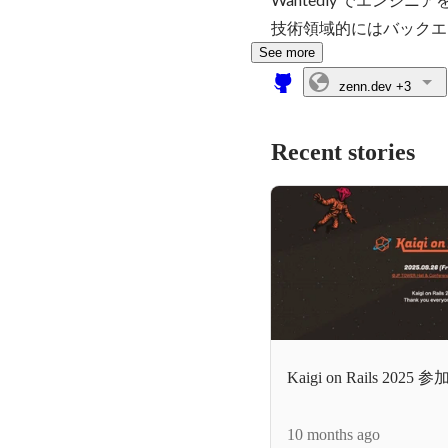
技術領域的にはバックエ
See more
zenn.dev
+3
Recent stories
Kaigi on Rails 2025
10 months ago