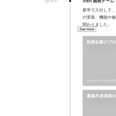
Visit 開発チー
Apr 2017
準への準拠、新規
現、システムのメ
新卒で入社して、
し、抜本的なシステム
の実装、機能や施
体制と自身の役割
関わりました。
ート責任者、オペ
See more
ア3名からなるプ
プロジェクトリー
利用企業のプ
て、要求の整理か
体験の改善
プの策定、新シス
導。 ■主な実績 - 会計処理のための売上データ
をシステムから出
月の作業工数を1.
人性を大幅に低減
Dec 2019
-
Mar 2020
管理をスプレッド
脱却し、Looke
つリアルタイムに
募集作成画面
新プラン追加の開
削減。 - 月数十
クスポート・イン