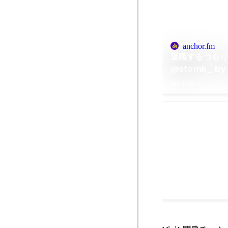
anchor.fm
退職するつもり
@stomk_ by 
Engineering 
Apr 2022
課金基盤シス
■プロジェクト背景と
業向け課金基盤シ
れて以降、複雑な
の不在などから大
Jun 2020
-
Jan 2022
続いており、ビジ
処理などシステム
積していた。本プ
の課題の解決や、