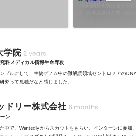
め土台となるプラン・契約モ
7年間開発を続けるサービ
新旧テーブルへの同時書き込
る 負債返済日の取り組み
クを組み合わせ、無停止で基
Dec 2018
コードの大規模なリファクタリン
整備により、システムのメン
。
大学院
2 years
研究科メディカル情報生命専攻
ンプルにして、生物ゲノム中の難解読領域セントロメアのDN
研究って孤独だなと感じました。
ッドリー株式会社
6 months
ターン
中で、Wantedly からスカウトをもらい、インターンに参加。当時