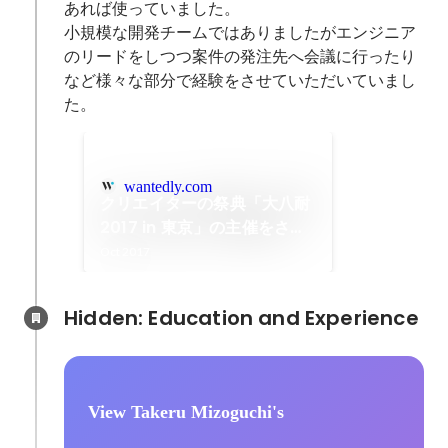
あれば使っていました。

小規模な開発チームではありましたがエンジニア
のリードをしつつ案件の発注先へ会議に行ったり
など様々な部分で経験をさせていただいていまし
た。
wantedly.com
クリエイターの祭典「大八耐
2017 in 東京」の主催をさせ
ていただきました！
Oct 2017
Hidden: Education and Experience	
View Takeru Mizoguchi's