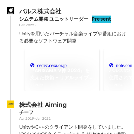
バルス株式会社
シムテム開発 ユニットリーダー
Present
Feb 2022
-
Unityを用いたバーチャル音楽ライブや番組におけ
る必要なソフトウェア開発
cedec.cesa.or.jp
note.com
『ANISAMA V神 2024』を
バルスのバ
支えた技術 - リアルライブの
使用されてい
再現とARシステムの音楽ライ
とUnity
Jul 2025
Jul 2024
ブ -
について
株式会社 Aiming
チーフ
Apr 2019
-
Jan 2021
UnityやC++のクライアント開発をしていました。

iOSなどのOSネイティブにあるがUnityにない機能