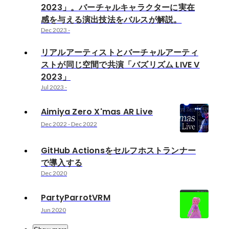
2023」。バーチャルキャラクターに実在
感を与える演出技法をバルスが解説。
Dec 2023
-
リアルアーティストとバーチャルアーティ
ストが同じ空間で共演「バズリズム LIVE V
2023」
Jul 2023
-
Aimiya Zero X'mas AR Live
Dec 2022
-
Dec 2022
GitHub Actionsをセルフホストランナー
で導入する
Dec 2020
PartyParrotVRM
Jun 2020