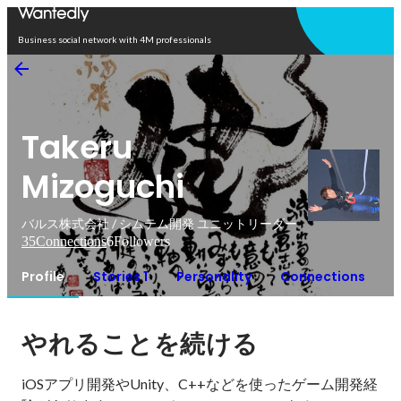
Open in app
Business social network with 4M professionals
Takeru
Mizoguchi
バルス株式会社 / シムテム開発 ユニットリーダー
35
Connections
6
Followers
Profile
Stories 1
Personality
Connections
やれることを続ける
iOSアプリ開発やUnity、C++などを使ったゲーム開発経