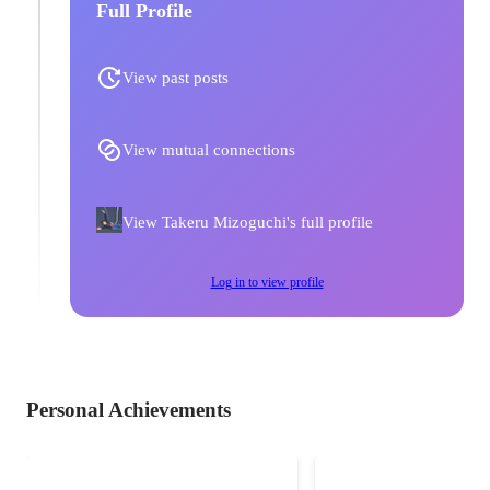
Full Profile
View past posts
View mutual connections
View Takeru Mizoguchi's full profile
Log in to view profile
Personal Achievements
Reviver
東京八耐のUnity