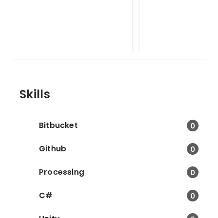
ストアにて2017/10に公開 -> 現在
東京から福岡に向けて遠隔
はクローズ済 １人でどこまで短期
のハンズオンを行いま
間でゲームにできるかというスタ
な戦車ゲームを題材と
Jan 2017
ートして作り上げたものです。
したが遠隔ならではの
を学びました。今後機
活かしたいと思います
Skills
Bitbucket
0
Github
0
Processing
0
C#
0