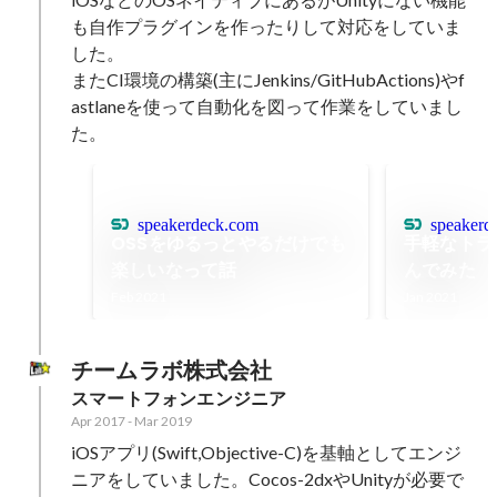
も自作プラグインを作ったりして対応をしていま
した。

またCI環境の構築(主にJenkins/GitHubActions)やf
astlaneを使って自動化を図って作業をしていまし
た。
speakerdeck.com
speakerd
OSSをゆるっとやるだけでも
手軽なトラ
楽しいなって話
んでみた
Feb 2021
Jan 2021
チームラボ株式会社
スマートフォンエンジニア
Apr 2017
-
Mar 2019
iOSアプリ(Swift,Objective-C)を基軸としてエンジ
ニアをしていました。Cocos-2dxやUnityが必要で