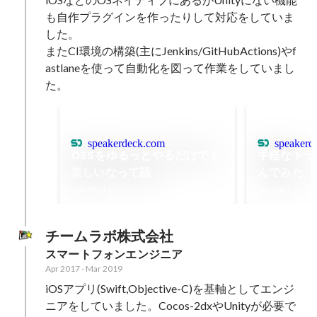
も自作プラグインを作ったりして対応をしていま
した。

またCI環境の構築(主にJenkins/GitHubActions)やf
astlaneを使って自動化を図って作業をしていまし
た。
speakerdeck.com
speakerd
OSSをゆるっとやるだけでも
手軽なトラ
楽しいなって話
んでみた
Feb 2021
Jan 2021
チームラボ株式会社
スマートフォンエンジニア
Apr 2017
-
Mar 2019
iOSアプリ(Swift,Objective-C)を基軸としてエンジ
ニアをしていました。Cocos-2dxやUnityが必要で