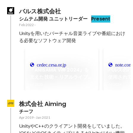
バルス株式会社
シムテム開発 ユニットリーダー
Present
Feb 2022
-
Unityを用いたバーチャル音楽ライブや番組におけ
る必要なソフトウェア開発
cedec.cesa.or.jp
note.com
『ANISAMA V神 2024』を
バルスのバ
支えた技術 - リアルライブの
使用されてい
再現とARシステムの音楽ライ
とUnity
Jul 2025
Jul 2024
ブ -
について
株式会社 Aiming
チーフ
Apr 2019
-
Jan 2021
UnityやC++のクライアント開発をしていました。

iOSなどのOSネイティブにあるがUnityにない機能