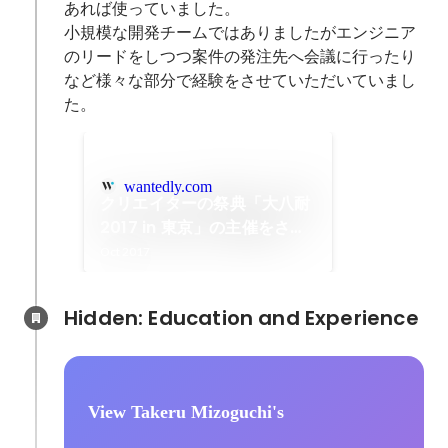
あれば使っていました。

小規模な開発チームではありましたがエンジニア
のリードをしつつ案件の発注先へ会議に行ったり
など様々な部分で経験をさせていただいていまし
た。
wantedly.com
クリエイターの祭典「大八耐
2017 in 東京」の主催をさせ
ていただきました！
Oct 2017
Hidden: Education and Experience	
View Takeru Mizoguchi's