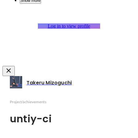
Show more
Log in to view profile
Takeru Mizoguchi
Project/achievements
untiy-ci