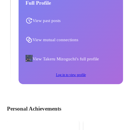
Full Profile
View past posts
View mutual connections
View Takeru Mizoguchi's full profile
Log in to view profile
Personal Achievements
Reviver
東京八耐のUnity