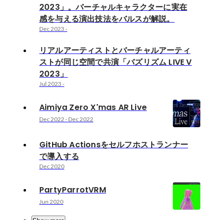
2023」。バーチャルキャラクターに実在
感を与える演出技法をバルスが解説。
Dec 2023
-
リアルアーティストとバーチャルアーティ
ストが同じ空間で共演「バズリズム LIVE V
2023」
Jul 2023
-
Aimiya Zero X'mas AR Live
Dec 2022
-
Dec 2022
GitHub Actionsをセルフホストランナー
で導入する
Dec 2020
PartyParrotVRM
Jun 2020