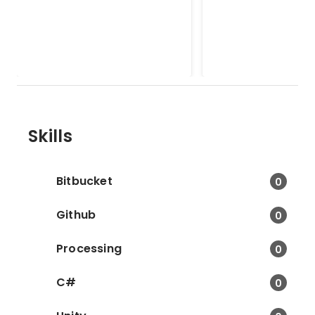
ストアにて2017/10に公開 -> 現在
東京から福岡に向けて遠隔
はクローズ済 １人でどこまで短期
のハンズオンを行いま
間でゲームにできるかというスタ
な戦車ゲームを題材と
Jan 2017
ートして作り上げたものです。
したが遠隔ならではの
を学びました。今後機
活かしたいと思います
Skills
Bitbucket
0
Github
0
Processing
0
C#
0