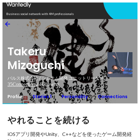
Open in app
Business social network with 4M professionals
Takeru
Mizoguchi
バルス株式会社 / シムテム開発 ユニットリーダー
35
Connections
6
Followers
Profile
Stories 1
Personality
Connections
やれることを続ける
iOSアプリ開発やUnity、C++などを使ったゲーム開発経