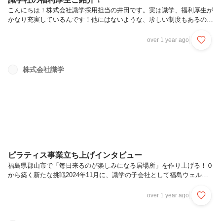
こんにちは！株式会社識学採用担当の井田です。実は識学、福利厚生が
かなり充実しているんです！他にはないような、珍しい制度もあるの
で、今回はそんな識学社の福利厚生を詳しくご紹介いたします！★基本
制度・社会保険完備（雇用・労災・健康・厚生年金）・交通費支給（上
over 1 year ago
限：月2万5000円まで）・時間外手当（固定残業時間超過分）・住宅手
当（条件あり）・慶弔見舞金制度・産前産後・育児休暇（パパ育休取得
実績あり）・PC・社用携帯貸与（職種により変動あり）★スポーツ促
株式会社識学
進支援制度￥5,000/月を上限に、スポーツ活動費用を補助します。従業
員から好評の制度で、スポーツ活動費はもちろんサウナや整体などにも
使用できま...
ピラティス事業立ち上げインタビュー
福島県郡山市で「毎日来るのが楽しみになる居場所」を作り上げる！０
から築く新たな挑戦2024年11月に、識学の子会社として福島ウェルネ
ス株式会社を設立し、新たにピラティス事業が始動しました。本日はピ
ラティス事業立ち上げ責任者の青木さんにお話を伺いました。まずは簡
over 1 year ago
単に自己紹介をお願いいたします。ピラティス事業の責任者をしており
ます、青木と申します。識学には、2021年に新卒で入社しました。入