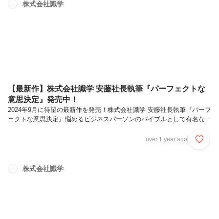
社を決めた理由は「成長できそう」「働きやすそう」と直感的に思えた
株式会社識学
ことです。識学の定義する「結果の完了」で日常的にPDCAを回せるよ
うになれば、自分の成長に繋がると感じました。入社後は2ヶ月程、講
師資格取得...
【最新作】株式会社識学 安藤社長執筆『パーフェクトな
意思決定』発売中！
2024年9月に待望の最新作を発売！株式会社識学 安藤社長執筆『パーフ
ェクトな意思決定』悩めるビジネスパーソンのバイブルとして有名なビ
ジネス書シリーズの最新作、発行部数は既に10万部超え！些細な事か
ら人生を左右する重大な事まで…人生で出会う「意思決定の場」これま
over 1 year ago
で悩まれた、悩んでいる方も多いはず！本書は、そんな皆様の意思決定
を後押しする一作となっております。「新しい挑戦をしたい！でも失敗
したらどうしよう…」「この案件に決めたいけど、みんな反発するだろ
株式会社識学
うな…」「その場で断ることが出来ず、つい検討しますと言ってしま
う…」ありそうでなかった、誰もが意思決定できるようになり、その決
断を誰も責めな...