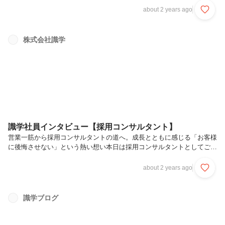
の増井と申します。2023年1月に入社し、現在入社1年半になります。
about 2 years ago
新卒で生命保険会社に入社し、2年ほど法人・個人向け営業に従事しま
した。3年目にマネージャーとなり、最短6年目で営業部長に昇進しま
した。最大で25名の部下をマネジメントし、4年間で3つの営業部を管
株式会社識学
理していました。識学は2社目になります。大手企業で順調にキャリア
を築いていた中で、なぜ識学に入社を決めたのでしょうか？家庭の事情
や今後のキャ...
識学社員インタビュー【採用コンサルタント】
営業一筋から採用コンサルタントの道へ。成長とともに感じる「お客様
に後悔させない」という熱い想い本日は採用コンサルタントとしてご活
躍されている、永井さんにお話を伺いました。まずは簡単に自己紹介を
お願いいたします。永井と申します。事業戦略本部ビジネスイノベーシ
about 2 years ago
ョン部キャリアサポート課に所属しています。前職は医療ITやビルクリ
ーニングの会社で営業をしておりました。管理職の経験もあり、営業一
筋でこれまで働いてきました。評価制度や教育制度が整っていることを
識学ブログ
軸に、これまで営業としてのキャリアを築いていたそうですが、なぜ識
学に入社したのでしょうか？識学には知人の紹介で入社しました。元々
知らなかったので...