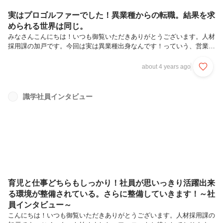
実はプロゴルファーでした！異業種からの転職。結果を求
められる世界は同じ。
みなさんこんにちは！いつも御覧いただきありがとうございます。人材
採用課の加戸です。今回は実は異業種出身なんです！っていう、営業兼
コンサルタントの藤卓也さんをご紹介します。元プロゴルファーだった
人がなぜ識学に！？ゴルフと識学ってどう交わるの？なんて事をインタ
about 4 years ago
ビューしてみました。識学社には多くの異業種から入社される方がいま
す。例えば、某大使館、プロサッカーチーム、世界的有名テーマパー
ク、元プロのアスリートなどです。▼是非採用ページもご覧ください！
識学社員インタビュー
https://corp.shikigaku.jp/saiyou/homeプロフィール藤 卓也（ふじ たく
や）2021年入社（中途）高校時代からゴル...
育児と仕事どちらもしっかり！社員が思いっきり活躍出来
る環境が整備されている。さらに整備していきます！～社
員インタビュー～
こんにちは！いつも御覧いただきありがとうございます。人材採用課の