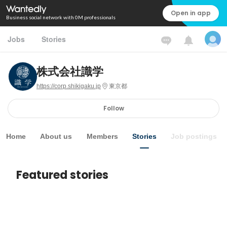
Open in app
Business social network with 0M professionals
Jobs
Stories
株式会社識学
https://corp.shikigaku.jp
東京都
Follow
Home
About us
Members
Stories
Job postings
Featured stories