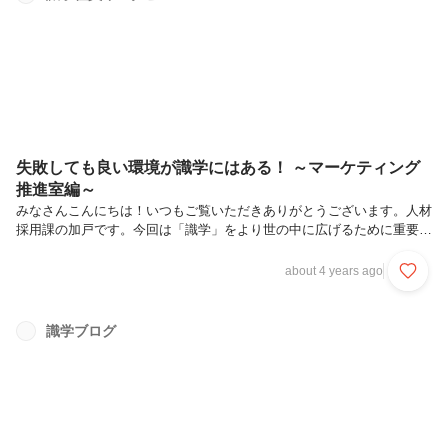
部 東京営業2課 CS1係 係長◆入社の動機を教えてください。就職
活動中は自分が何かに貢献できる企業を探していたと...
失敗しても良い環境が識学にはある！ ～マーケティング
推進室編～
みなさんこんにちは！いつもご覧いただきありがとうございます。人材
採用課の加戸です。今回は「識学」をより世の中に広げるために重要な
役割を担うマーケティング部の紹介です。新卒入社２年目にしてマーケ
ティング部係長としてチームを引っ張る新村恭平さんを紹介させていた
about 4 years ago
だきます。識学はどんな会社か、マーケティング部ってどんな業務して
いるのか、という話を聞いてみました。識学やマーケティングに興味が
ある方は是非、ご一読ください。当社には未経験者が多く活躍できる環
識学ブログ
境があります。それも「識学」という理論のもとで成り立っているので
す。▼是非採用ページもご覧ください！https://corp.shikigaku....