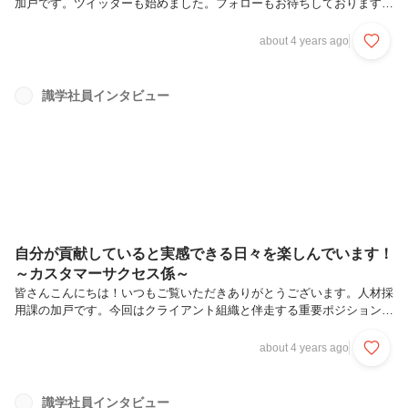
加戸です。ツイッターも始めました。フォローもお待ちしております。
→ここをクリック！識学社の評価制度は明確であり、男性だから、女性
だからという偏った評価はありません。男性も女性もノンストレスで働
about 4 years ago
ける環境を常に整備しています。もちろん、育児をしながらの働く社員
にもストレスなく働ける環境、例えば、時差/時短出社、在宅ワーク、
ベビーシッター制度などを用意しています。今回は実際に5歳の娘さん
識学社員インタビュー
を育てながら働いている、経営推進部、総合企画課、係長である吉永亜
寿紗さんにインタビューしてみました！▼是非採用ページもご覧くださ
い！https:/...
自分が貢献していると実感できる日々を楽しんでいます！
～カスタマーサクセス係～
皆さんこんにちは！いつもご覧いただきありがとうございます。人材採
用課の加戸です。今回はクライアント組織と伴走する重要ポジションで
ある、カスタマーサクセス係（以下CS係）で2019年に新卒入社し、既
に係長としてチームを引っ張っている大野愛友実さんにインタビューし
about 4 years ago
てみました。▼是非採用ページもご覧ください！
https://corp.shikigaku.jp/saiyou/homeプロフィール大野 愛友実 （おお
の あゆみ）神奈川県出身 2019年4月新卒入社東日本営業本部 営業1
識学社員インタビュー