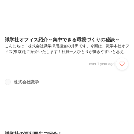
識学社オフィス紹介～集中できる環境づくりの秘訣～
こんにちは！株式会社識学採用担当の井田です。今回は、識学本社オフ
ィス(東京)をご紹介いたします！社員一人ひとりが働きやすいと思える
環境作りを意識していますので詳しくご紹介いたします！★外観トップ
画像にもあるように地上7階建ての綺麗な建物です。その中の1階に本
over 1 year ago
社を構えています。各線大崎駅から徒歩5分という立地も魅力的です。
(デッキ直通のため雨の日も安心)★エントランスエントランスでは、子
会社の福島スポーツエンタテインメント株式会社が運営しているプロバ
株式会社識学
スケットボールチーム、福島ファイヤーボンズのマスコットキャラクタ
ーボンズ君がお出迎え！モニターで識学社のyoutubeチャンネルを流し
ています...
識学社の福利厚生ご紹介！