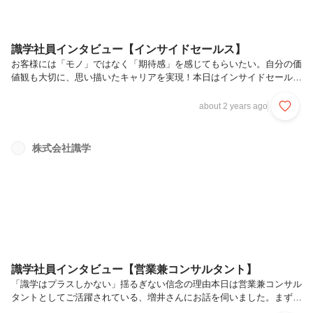
識学社員インタビュー【インサイドセールス】
お客様には「モノ」ではなく「期待感」を感じてもらいたい。自分の価
値観も大切に、思い描いたキャリアを実現！本日はインサイドセールス
にてご活躍されている、東畑さんにお話を伺いました。まずは簡単に自
己紹介をお願いいたします。セールス・プロモーション部インサイドセ
about 2 years ago
ールス2係の東畑と申します。2023年5月に入社いたしました。新卒で
化粧品会社に入社し、3年半ビューティーコンサルタントとして百貨店
で化粧品の販売を行っておりました。コロナで普段通りの接客が難しく
株式会社識学
なり、自身のキャリアを改めて考えた上で人材会社の営業に転職をいた
しました。そこで新しく立ち上がったインサイドセールス部の立ち上げ
メンバーとして...
識学社員インタビュー【営業兼コンサルタント】
「識学はプラスしかない」揺るぎない信念の理由本日は営業兼コンサル
タントとしてご活躍されている、増井さんにお話を伺いました。まずは
簡単に自己紹介をお願いいたします。営業本部コンサルティング部2課