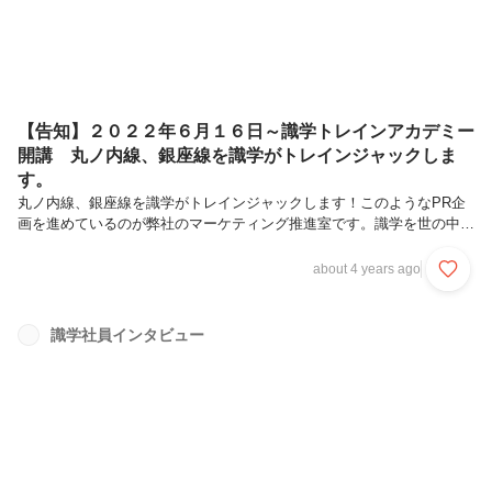
【告知】２０２２年６月１６日～識学トレインアカデミー
開講 丸ノ内線、銀座線を識学がトレインジャックしま
す。
丸ノ内線、銀座線を識学がトレインジャックします！このようなPR企
画を進めているのが弊社のマーケティング推進室です。識学を世の中に
広める手段は無数にあります。その中の一つがトレインジャックなので
す。識学社のマーケティング推進室の活動に興味を持った方は↓↓↓社員
about 4 years ago
インタビュー見たい方はこちらマーケティング推進室へのご応募はこち
ら2022年6月16日から6月30日までの15日間学べる通勤をテーマにした
「識学トレインアカデミー」を東京メトロ 丸ノ内線及び銀座線の一部
識学社員インタビュー
車両にて開講いたします。識学トレインアカデミーは、ビジネスパーソ
ンを対象に学べる通勤をテーマにしております。弊社代表 安藤著書
「リーダ...