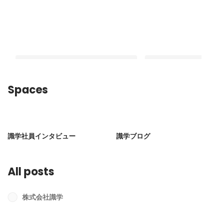
Spaces
識学社オフィス紹介～集中できる環境
識学社の福利厚生ご紹
づくりの秘訣～
Latest
識学社員インタビュー
識学ブログ
Latest
All posts
株式会社識学