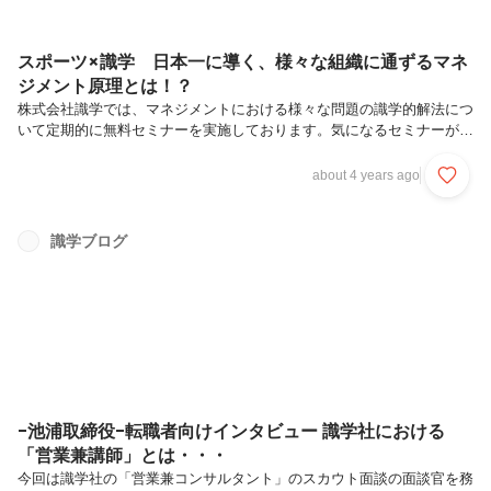
スポーツ×識学 日本一に導く、様々な組織に通ずるマネ
ジメント原理とは！？
株式会社識学では、マネジメントにおける様々な問題の識学的解法につ
いて定期的に無料セミナーを実施しております。気になるセミナーがあ
れば是非ともご参加ください。今回ご紹介するのは視聴者数300名超の
WEBセミナー！！テーマは・・・「3つのチームを日本一へ導いたあら
about 4 years ago
ゆる組織に通ずるマネジメント原理とは」識学マネジメント講師の後藤
翔太が登壇し、自身の選手時代と指導者時代の経験を踏まえ、識学理論
との出会いによってどのようにマネジメント手法変えて日本一になる事
識学ブログ
ができたのかを解説しました。今回はその一部をご紹介します。
（2022年4月26日開催）▼是非採用ページもご覧ください！
https://corp...
-池浦取締役-転職者向けインタビュー 識学社における
「営業兼講師」とは・・・
今回は識学社の「営業兼コンサルタント」のスカウト面談の面談官を務