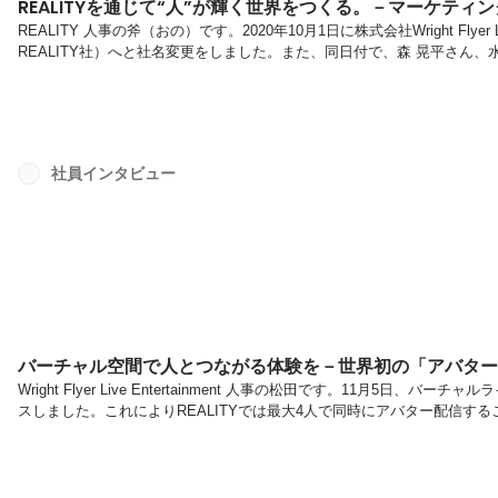
REALITYを通じて“人”が輝く世界をつくる。－マーケティ
REALITY 人事の斧（おの）です。2020年10月1日に株式会社Wright Flyer Li
REALITY社）へと社名変更をしました。また、同日付で、森 晃平さん
森さんに続いて、バーチャルライブ配信アプリ「REALITY」のマーケティン
水谷 誠也さんに話を聞きました！アニメ業界を知っているからこそ、確信した
に入社されていますよね。入社されるまでの経歴を教えてくだ...
社員インタビュー
バーチャル空間で人とつながる体験を－世界初の「アバター
Wright Flyer Live Entertainment 人事の松田です。11月5日
スしました。これによりREALITYでは最大4人で同時にアバター配信す
にアバター配信することを可能にしたのは、REALITYが世界初。※早
ャプチャを用いたスマートフォン向けアバター配信プラットフォームとし
ったメンバーにインタビューしました！写真左から・DJ RIOWFLE代表取締