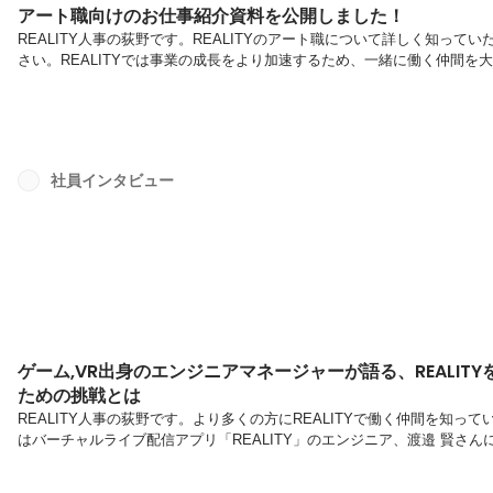
アート職向けのお仕事紹介資料を公開しました！
REALITY人事の荻野です。REALITYのアート職について詳しく知っ
さい。REALITYでは事業の成長をより加速するため、一緒に働く仲間
す！
社員インタビュー
ゲーム,VR出身のエンジニアマネージャーが語る、REALI
ための挑戦とは
REALITY人事の荻野です。より多くの方にREALITYで働く仲間を知
はバーチャルライブ配信アプリ「REALITY」のエンジニア、渡邉 賢さ
くりも技術もおもしろいーまずこれまでの経歴を教えてください新卒でグ
エンジニアをしていました。その後アメリカのゲームタイトルの運用や、VR