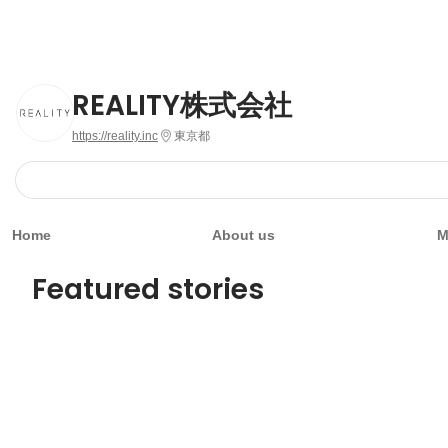
REALITY株式会社
https://reality.inc
東京都
Home
About us
M
Featured stories