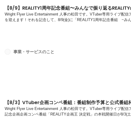
【8/9】REALITY1周年記念番組〜みんなで振り返るREALIT
Wright Flyer Live Entertainment 人事の松田です。VTuber専用
を迎えます！それを記念して、8/9(金)に「REALITY1周年記念番組 ~み
REALITY1周年記念番組 ~みんなで振り返るREALITYの1年間~配信日：20
者：いそら真実、DJ RIO◆ ここでしか聞けないユーザーの思い出エピソ
RIOとREALITY公式V...
事業・サービスのこと
【8/3】VTuber企画コンペ番組：番組制作予算と公式番
Wright Flyer Live Entertainment 人事の松田です。VTuber専用
記念企画企画コンペ番組「REALITY企画王 決定戦」の本戦開催日が8/3(土)2
は？VTuberご自身に番組プロデューサーとしてオリジナル企画を持ち込ん
の獲得を目指してプレゼンテーションを行っていただく企画コンペ番組です。番
での番組実施の権利と規定の番組制作予算...