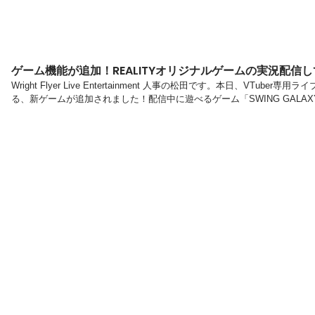
ゲーム機能が追加！REALITYオリジナルゲームの実況配信
Wright Flyer Live Entertainment 人事の松田です。本日、VTub
る、新ゲームが追加されました！配信中に遊べるゲーム「SWING GALA
者と協力してハイスコアを狙おうこのゲームは、ゲーム内に自分のアバタ
がら進み、ハイスコアを目指します。さらに、ゲーム中に視聴者から対象
し、それを獲得することでスコアがアップします。視聴者と配信者が協力し