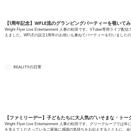
【1周年記念】WFLE流のグランピングパーティーを覗いて
Wright Flyer Live Entertainment 人事の松田です。VTuber専
えました。WFLEの設立1周年のお祝いも兼ねてパーティーを行いました
ーのテーマは、"コミュニティ"共通の関心や共同体意識を持つ人々の集団
を向いて走り続けたいという思いと、REALITYというひとつの"コミュニ
う思いを込めました。非日常、リラックス、くつろぎ・・・などを連想する特
REALITYの日常
【ファミリーデー】子どもたちに大人気の"いそまな・トー
Wright Flyer Live Entertainment 人事の松田です。グリー
を支えてくださっているご家族に感謝の気持ちをお伝えするとともに、会