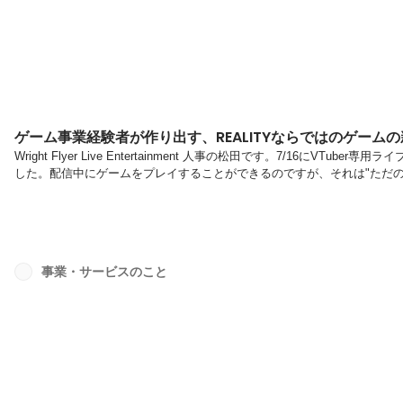
ゲーム事業経験者が作り出す、REALITYならではのゲーム
Wright Flyer Live Entertainment 人事の松田です。7/16にVTu
した。配信中にゲームをプレイすることができるのですが、それは"ただのミ
を担う3名に、ゲーム機能開発の裏話やREALITYに込めた思いを聞きま
REALITYのアバター配信に関わる開発から各種施策の企画・実施、プロ
プロダクトマネージャー（写真右）REALITY内で行われるイベン...
事業・サービスのこと