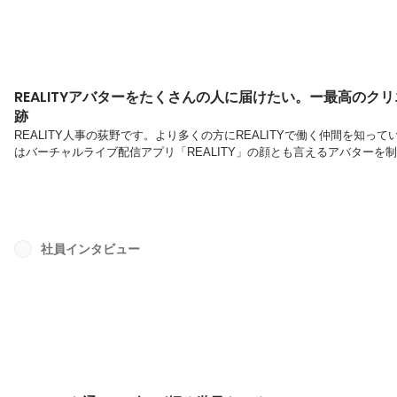
REALITYアバターをたくさんの人に届けたい。ー最高の
跡
REALITY人事の荻野です。より多くの方にREALITYで働く仲間を知
はバーチャルライブ配信アプリ「REALITY」の顔とも言えるアバターを
お話をうかがいました！左：吉川 真美 / アバターチーム マネージャー。
テンツのデザイン画制作などを経て、2018年にREALITY社に入社。
るサポートや、目標達成のための手段策定・実行など取り組んでいる。右：K72
社員インタビュー