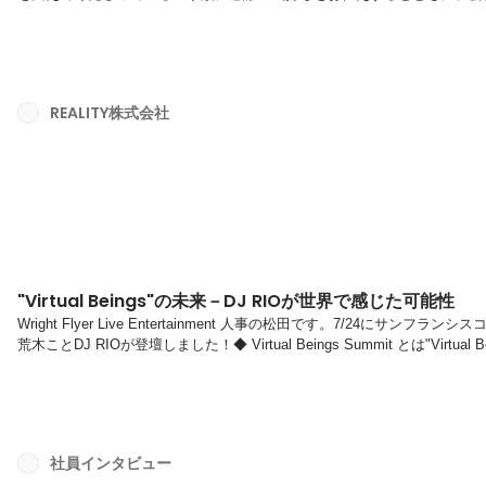
日は社員のお子様やご両親様をはじめ様々な年代のご家族の方々にお越し
ンテンツが盛り沢山で、社員もお祭り気分！その中でも特に人気だったのが・・
によるコーナーいそまな・トーク！スクリーンのいそまなとリアルタイムで
REALITY株式会社
"Virtual Beings"の未来－DJ RIOが世界で感じた可能性
Wright Flyer Live Entertainment 人事の松田です。7/24にサンフランシ
荒木ことDJ RIOが登壇しました！◆ Virtual Beings Summit とは"Vi
す。"Virtual Beings"は米国のFable社が提唱した概念で、架空
と双方向の感情的なコミュニケーションが行えるキャラクターを指します。世界中から"
社員インタビュー