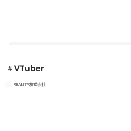
VTuber
REALITY株式会社
デザインガイドライン誕生の裏側——REALITYデザイナーが語る
通言語の重要性
Latest