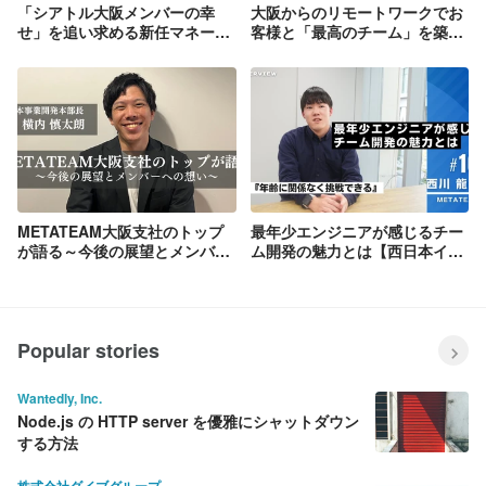
「シアトル大阪メンバーの幸
大阪からのリモートワークでお
せ」を追い求める新任マネージ
客様と「最高のチーム」を築い
ャーの熱い想い
たPMOのポリシー
METATEAM大阪支社のトップ
最年少エンジニアが感じるチー
が語る～今後の展望とメンバー
ム開発の魅力とは【西日本イン
への想い～
タビュー＃10】
Popular stories
Wantedly, Inc.
Node.js の HTTP server を優雅にシャットダウン
する方法