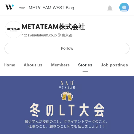
METATEAM WEST Blog
METATEAM株式会社
https://metateam.co.jp
東京都
Follow
Home
About us
Members
Stories
Job postings