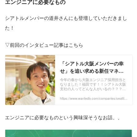
エンジニアに必要なもの
シアトルメンバーの道井さんにも登壇していただきまし
た！
▽前回のインタビュー記事はこちら
「シアトル大阪メンバーの幸
せ」を追い求める新任マネー
ジャーの熱い想い | Seattle
今年の春から大阪エンジニア採用担当と
なりました！福田です！！シアトル大阪
Osaka Team Blog
支社の人ってどんな人がいるの？？？と
いう疑問を解消する社員紹介を行ってい
きます！ 第一弾はシアトルの
https://www.wantedly.com/companies/seattle
consulting/post_articles/406970
GM（General ...
エンジニアに必要なものという興味深そうなお話、、