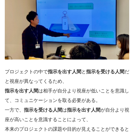
プロジェクトの中で
指示を出す人間
と
指示を受ける人間
だ
と視座が異なってくるため、
指示を出す人間
は相手が自分より視座が低いことを意識し
て、コミュニケーションを取る必要がある。
一方で、
指示を受ける人間
は
指示を出す人間
が自分より視
座が高いことを意識することによって、
本来のプロジェクトの課題や目的が見えることができると