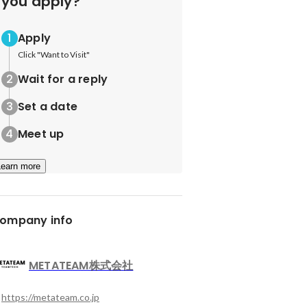
you apply?
Apply
Click "Want to Visit"
Wait for a reply
Set a date
Meet up
Learn more
ompany info
METATEAM株式会社
https://metateam.co.jp