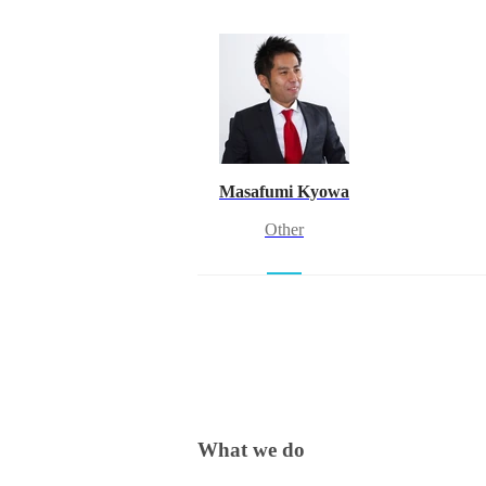
Masafumi Kyowa
Other
What we do