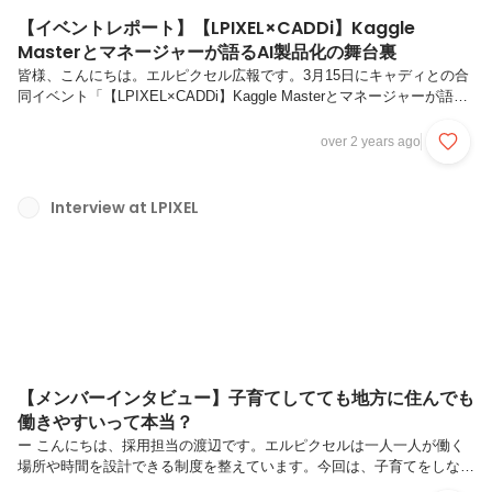
【イベントレポート】【LPIXEL×CADDi】Kaggle
Masterとマネージャーが語るAI製品化の舞台裏
皆様、こんにちは。エルピクセル広報です。3月15日にキャディとの合
同イベント「【LPIXEL×CADDi】Kaggle Masterとマネージャーが語る
AI製品化の舞台裏」を開催しましたので、レポートを公開します。イベ
ントについて今回は、AI製品化をテーマに、AIを製品として市場にリリ
over 2 years ago
ースしているキャディ、エルピクセルのKaggle Masterおよびマネージ
ャーがAI製品化の舞台裏を語りました。AI開発経験を持つエンジニアが
増えている一方で、実務として取り組んだことがない方々も少なからず
Interview at LPIXEL
いらっしゃいます。そのため、現場のエンジニア、マネージャーがそれ
ぞれの立場から語ることで、具体的なA...
【メンバーインタビュー】子育てしてても地方に住んでも
働きやすいって本当？
ー こんにちは、採用担当の渡辺です。エルピクセルは一人一人が働く
場所や時間を設計できる制度を整えています。今回は、子育てをしなが
ら働いているエンジニア２名にお話を聞いていき、エルピクセルでプラ