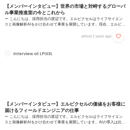
【メンバーインタビュー】世界の市場と対峙するグローバ
ル事業推進室の今とこれから
ー こんにちは、採用担当の渡辺です。エルピクセルはライフサイエン
スと画像解析AIをかけ合わせて事業を展開しています。現在、エルピク
セルは日本の市場を中心に事業展開をしています。一方、日本で培った
AI医療機器のノウハウを、人口増加や経済発展が続いている海外マーケ
almost 2 years ago
ットに活かすことができると、将来の事業成長に大きく寄与することが
できます。そのようなミッションを持ち海外を飛び回っているのがグロ
ーバル事業推進室です。今回は、グローバル事業推進室の２名からお話
Interview at LPIXEL
を聞き、エルピクセルならではの仕事の楽しさや働き方をお伝えしま
す。ー 本日はよろしくお願いします。まずは、お二人の自己紹介をお
願いします。（金...
【メンバーインタビュー】エルピクセルの価値をお客様に
届けるフィールドエンジニアの仕事
ー こんにちは、採用担当の渡辺です。エルピクセルはライフサイエン
スと画像解析AIをかけ合わせて事業を展開しています。AIの導入は比較
的新しい流れなので、エルピクセルが提供するAI画像診断支援技術を適