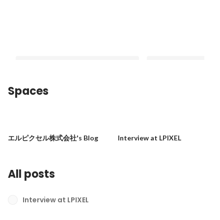
Spaces
【メンバーインタビュー】大手医療機
【メンバーインタビュ
器メーカーからエルピクセルへの転職
と対峙するグローバル
エルピクセル株式会社's Blog
Interview at LPIXEL
について聞いてみた
とこれから
Latest
Latest
All posts
Interview at LPIXEL