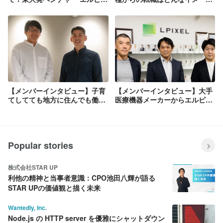
セルの生い立ち表裏（これを読
ジ？
むとエルピクセルの歴史がわか
ります）
【メンバーインタビュー】子育
【メンバーインタビュー】大手
てしてても地方に住んでも働き
医療機器メーカーからエルピク
やすいって本当？
セルへの転職について聞いてみ
た
Popular stories
株式会社STAR UP
利他の精神と当事者意識：CPO池田八輝が語る
STAR UPの価値観と描く未来
Wantedly, Inc.
Node.js の HTTP server を優雅にシャットダウン