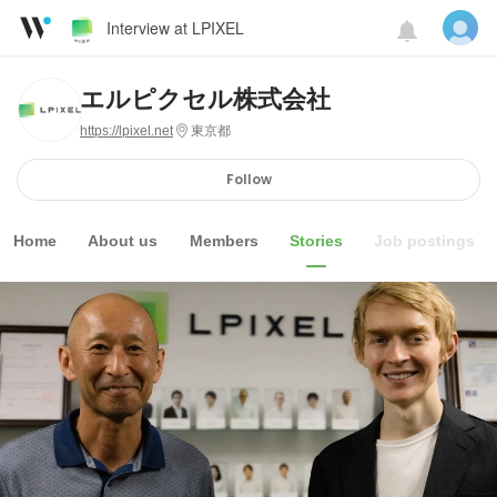
Interview at LPIXEL
エルピクセル株式会社
https://lpixel.net
東京都
Follow
Home
About us
Members
Stories
Job postings