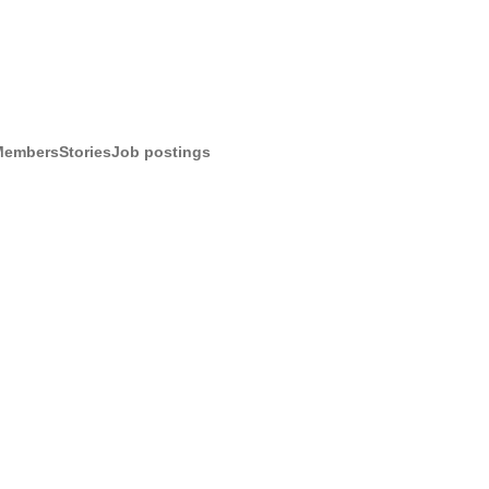
Members
Stories
Job postings