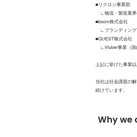
■リクロジ事業部

　∟物流・製造業界
■boom株式会社

　∟ブランディング
■QUEST株式会社

　∟Vtuber事業（
上記に挙げた事業以
当社は社会課題の解
続けています。
Why we 