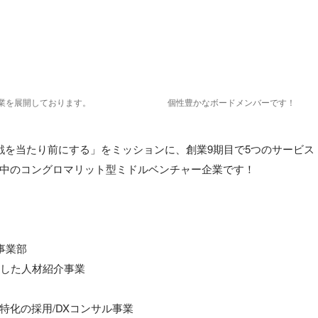
業を展開しております。
個性豊かなボードメンバーです！
erは「挑戦を当たり前にする」をミッションに、創業9期目で5つのサー
中のコングロマリット型ミドルベンチャー企業です！

業部

した人材紹介事業

化の採用/DXコンサル事業
