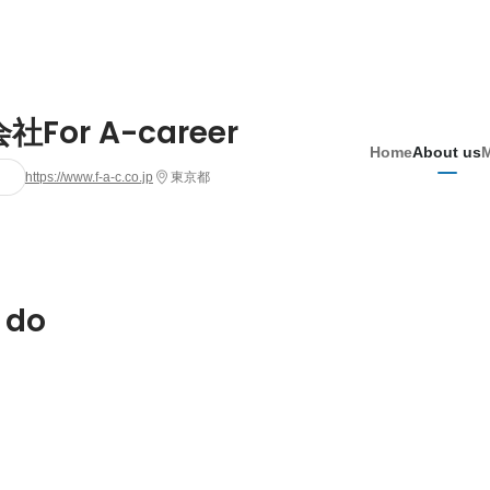
For A-career
Home
About us
https://www.f-a-c.co.jp
東京都
 do