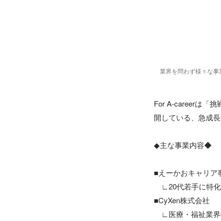
業界を問わず様々な事
For A-care
開している、急成長
◆主な事業内容◆

■えーかおキャリア事
　∟20代若手に特化
■CyXen株式会社

　∟医療・福祉業界特