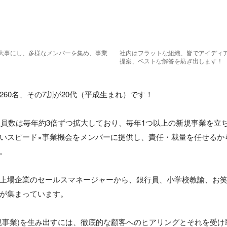
大事にし、多様なメンバーを集め、事業
社内はフラットな組織、皆でアイディ
提案、ベストな解答を紡ぎ出します！
60名、その7割が20代（平成生まれ）です！

ら社員数は毎年約3倍ずつ拡大しており、毎年1つ以上の新規事業を立ち
いスピード×事業機会をメンバーに提供し、責任・裁量を任せるか
。

上場企業のセールスマネージャーから、銀行員、小学校教諭、お
が集まっています。

規事業)を生み出すには、徹底的な顧客へのヒアリングとそれを受け