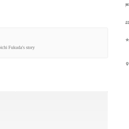
Show more
マーケティングのパイオニアの知見と強みを活か
たサービスで、企業と個人が対等に取引できる社
ichi Fukuda's story
を目指す LIDDELL株式会社 代表取締役CEO 福
晃一インタビュー（第二回）