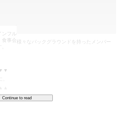
インフル
、食事会
様々なバックグラウンドを持ったメンバー
す。
▼

▲

Continue to read
yo/
ミュニティ、AI・Web3（メタバース、DAO）