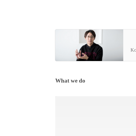
人
し
Ko
会
田
What we do