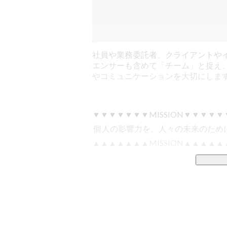
社員や業務委託者、クライアントや
エンサーも含めて「チーム」と捉え
やコミュニケーションを大切にしま
▼▼▼▼▼▼▼MISSION▼▼▼▼▼▼
 個人の影響力を、人々の未来のために。 

▲▲▲▲▲▲▲MISSION▲▲▲▲▲▲
LIDDELL / リデル  / 
https://liddell.tok
SNS・インフルエンサー、ファン・コ
———
