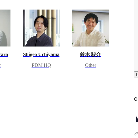
wara
Shigeo Uchiyama
鈴木 駿介
r
PDM HQ
Other
C