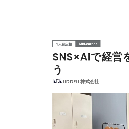
Mid-career
1人目広報
SNS×AIで経
う
LIDDELL株式会社