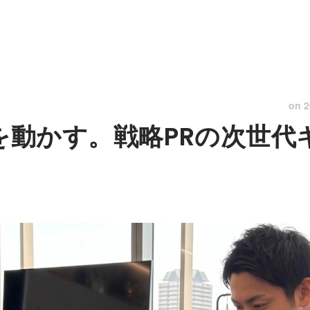
on
2
営を動かす。戦略PRの次世