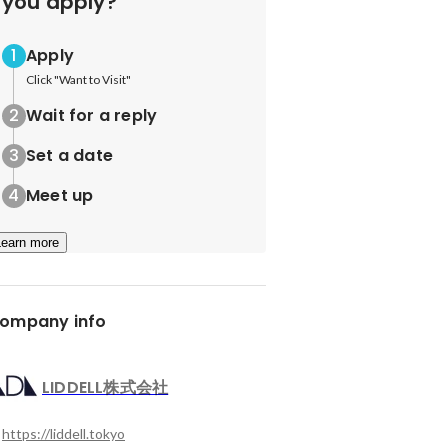
you apply?
Apply
Click "Want to Visit"
Wait for a reply
Set a date
Meet up
Learn more
ompany info
LIDDELL株式会社
https://liddell.tokyo