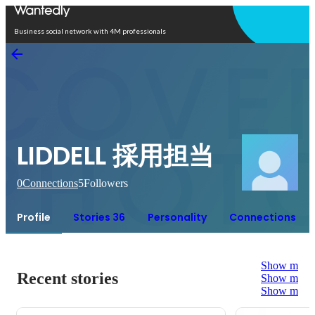
Open in app
Business social network with 4M professionals
LIDDELL 採用担当
0
Connections
5
Followers
Profile
Stories 36
Personality
Connections
Show more
Recent stories
Show more
Show more