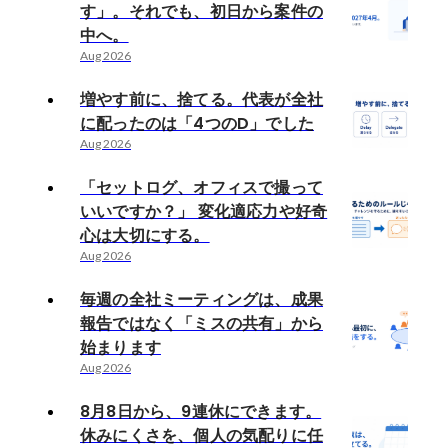
す」。それでも、初日から案件の
中へ。
Aug 2026
増やす前に、捨てる。代表が全社
に配ったのは「4つのD」でした
Aug 2026
「セットログ、オフィスで撮って
いいですか？」 変化適応力や好奇
心は大切にする。
Aug 2026
毎週の全社ミーティングは、成果
報告ではなく「ミスの共有」から
始まります
Aug 2026
8月8日から、9連休にできます。
休みにくさを、個人の気配りに任