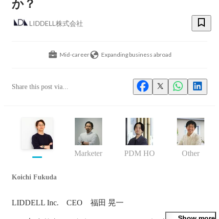
か？
LIDDELL株式会社
Mid-career
Expanding business abroad
Share this post via...
Marketer
PDM HQ
Other
Koichi Fukuda
LIDDELL Inc.    CEO    福田 晃一

Show more