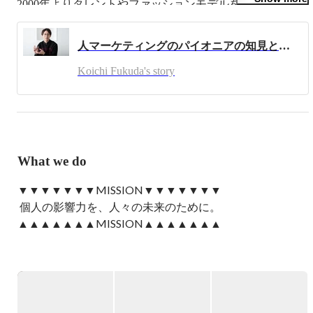
2000年よりタレントやファッションモデルを起点とし
た“ファン・コミュニティマーケティング”に取り組み、こ
の分野の先駆者として事業を開始しました。

人マーケティングのパイオニアの知見と強みを活かしたサービスで、企業と個人が対等に取引できる社会を目指す LIDDELL株式会社 代表取締役CEO 福田晃一インタビュー（第二回）
芸能プロダクションと広告マーケティングを融合させたハ
イブリッド企業「株式会社ツインプラネット」を創業し、
Koichi Fukuda's story
多くの人気タレントやアーティストをプロデュース。数々
のヒット商品や話題のイベントを手がけ、時代のトレンド
を牽引してきました。

2014年、インフルエンサーという存在がまだ一般化してい
ない黎明期に、LIDDELL株式会社を設立。

What we do
インフルエンサーマーケティングのパイオニアとして、
SNS・コミュニティ・AIを基盤とした新たなマーケティン
▼▼▼▼▼▼▼MISSION▼▼▼▼▼▼▼

グのかたちを提示。5万人を超えるインフルエンサーと
 個人の影響力を、人々の未来のために。 

7,000社の企業が登録する自社プラットフォーム
「INFLUFECT（インフルフェクト）」を中心に、“個人の
▲▲▲▲▲▲▲MISSION▲▲▲▲▲▲▲

影響力”を活用した価値創造を推進しています。

LIDDELL / リデル  / 
https://liddell.tokyo/
生成AIの躍進により、マーケティングは「誰が言うか」が
問われる時代へと進化している中、LIDDELLのビジョン
SNS・インフルエンサー、ファン・コミュニティ、AI・
は、そうした“人間の力”を社会に活かすことにあります。

Web3（メタバース、DAO）———
