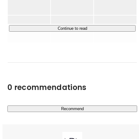
そして、働く環境に関しては、

時代の最前線で総合マーケティング支援を展開している会
「人を前提とした業務設計の終焉」そして、「AIを前提と
社です。

した業務のはじまり」

と考えており、

現在、7,000社の企業と50,000人の個人が取引するマーケ
Continue to read
企業の根本的な仕事の再定義として、業務設計、雇用定
ティングプラットフォームを運用しており、パーソナル・
義、人材育成の考え方そのものを「AIを前提に」大きく書
ドリブン・マーケティング（人を基軸にしたマーケティン
き換えていきます。

グ）を礎に、企業と個人が公平に取引できる社会を目指し
経済活性化に寄与しています。

著書に『買う理由は雰囲気が9割』（2017年）、『影響力
を数値化 ヒットを生み出す［共感マーケティング］のす
私たちのクライアントは、TOYOTA・ポケモン・資生堂・
すめ』（2018年）など。

ユニクロ・Amazon・Netflix・味の素・P&G・伊藤忠商
独自の感性と論理を融合させた視点は、次代のマーケティ
0 recommendations
ングを考える上で多くの示唆を与えています。

事・KDDIなど、日本を代表するエンタープライズ企業が
大多数を占めています。

最近では「大阪・関西万博」のPRプロモーションを担当
Recommend
し、万博への関心を高め、来場を促進するための機運情勢
にも貢献いたしました。

あらゆるプロジェクトの中心にあるのは、“人を動かす感