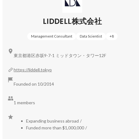
情”をどうデザインするか？

SNSやAIを活用しながら、「共感資産」「ファン関係性」
LIDDELL株式会社
を基点に社会を変える挑戦をしています。

Management Consultant
Data Scientist
+
8
【事業内容】

https://liddell.tokyo/works/
東京都港区⾚坂9-7-1 ミッドタウン・タワー12F
▼▼▼▼▼▼▼BUSINESS▼▼▼▼▼▼▼

①SNS・インフルエンサーマーケティング

https://liddell.tokyo
②ファン・コミュニティマーケティング

③戦略コンサルティング

Founded on 10/2014
④AIやWEB３を含むマーケティング＆開発

▲▲▲▲▲▲▲BUSINESS▲▲▲▲▲▲▲

1 members
https://liddell.tokyo/service/
Expanding business abroad
/
ビジネスモデル特許２つを含む、業界を牽引する様々な自
Funded more than $1,000,000
/
社サービスの企画・開発・提供をしています。