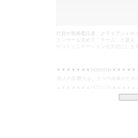
社員や業務委託者、クライアントや
エンサーも含めて「チーム」と捉え
やコミュニケーションを大切にしま
▼▼▼▼▼▼▼MISSION▼▼▼▼▼▼
 個人の影響力を、人々の未来のために。 

▲▲▲▲▲▲▲MISSION▲▲▲▲▲▲
LIDDELL / リデル  / 
https://liddell.tok
SNS・インフルエンサー、ファン・コ
———
