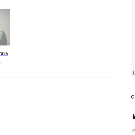
wara
r
C