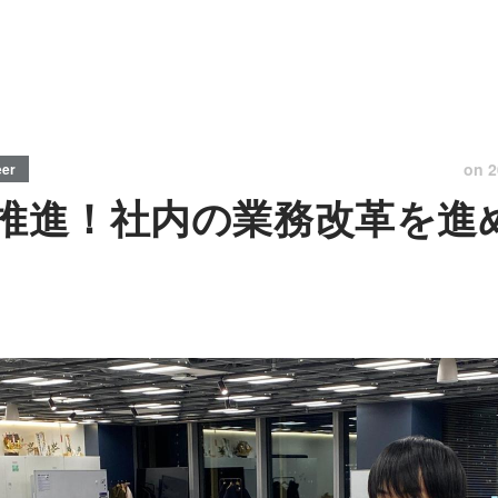
on
2
eer
業務推進！社内の業務改革を