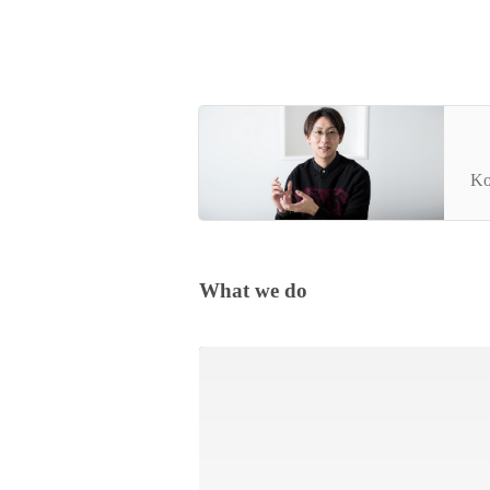
人
し
Ko
会
田
What we do