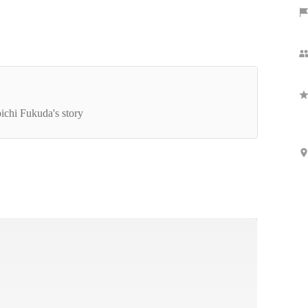
Show more
マーケティングのパイオニアの知見と強みを活か
たサービスで、企業と個人が対等に取引できる社
ichi Fukuda's story
を目指す LIDDELL株式会社 代表取締役CEO 福
晃一インタビュー（第二回）