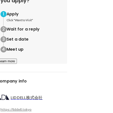
you apply?
Apply
Click "Want to Visit"
Wait for a reply
Set a date
Meet up
Learn more
ompany info
LIDDELL株式会社
https://liddell.tokyo