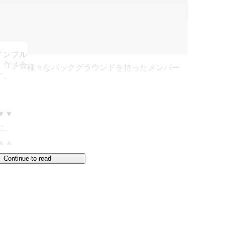
インフル
、食事会
様々なバックグラウンドを持ったメンバー
す。
▼

▲

Continue to read
yo/
ミュニティ、AI・Web3（メタバース、DAO）