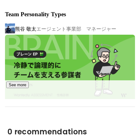
【趣味・特技】

のアップデート」です。

キャンプ・登山・旅が好きです。「これまで見たことな
Team Personality Types
私たちは、日本の産業そのものを、より新しく、よりしな
い場所に行って刺激を受けること」が快感になってい
やかな姿へと進化させたいと考えています。

て、気づけば周りの人を巻き込んで企画していることが
熊谷 敬太
エージェント事業部 マネージャー
多いです。

いま、世界はかつてない変化のただ中になります。

インターネットの普及に続き、AIの登場によって、人と
　趣味　アウトドア全般（特にキャンプ、登山、旅”世
界１５カ国・日本４５都道府県”）

AI、産業とAIの融合が急速に進んでいます。

　　　　”さらにその体験したことを発信して、素晴ら
しかし一方で、意味ある価値を生み出し、顧客に喜ばれる
しさを伝えるところまで”

こと。

　　　　アウトドアの魅力を伝えたくて→　
そして、個人が成長し社会に貢献すること。

https://www.kumakuma1018.com/

See more
この普遍的な原則は、これから100年経っても変わること
はありません。

そのなかでランサーズは、企業と個人、そしてその関係性
が織りなす「経済」そのもののOSをアップデートするこ
宮﨑 真帆
HR部
とに挑みます。

0 recommendations
AIと人の力を最大限に活かし、日本の産業と経済の可能性