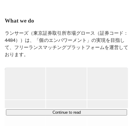
【社会人】

リコージャパンの営業職から川崎市役所に転職

転職のタイミングで、世界一周（１０カ国）の旅に出た
What we do
ことで、多様な価値観と文化に触れることができ、さら
に、私自身の価値観の幅を広げることができた。「まだ
ランサーズ（東京証券取引所市場グロース（証券コード：
知らないことを知ってもらうことで人に楽しさや喜びを
4484））は、「個のエンパワーメント」の実現を目指し
提供し、その先にある地方創生の実現に貢献する」をモ
て、フリーランスマッチングプラットフォームを運営して
ットーに。

おります。

【私の強み】

　「目標達成に向けた実行力」と「コミュニケーション
すべてのビジネスを「ランサーの力」で前進させる／誰も
能力（特にに傾聴力）」

が自分らしく才能を発揮し、「誰かのプロ」になれる社会
     目標を定めてそこから逆算をし、PDCAサイクルを回
をつくる

し続けることによって実現させる力がある。また、　現
体験を活かしながら、周囲を巻き込み、楽しませること
～ビジョン～

や、喜び、感動を提供することができ、周囲の喜びを自
分の喜びと考えることができる。

人と経済の可能性を、テクノロジーで解き放つ

Unlock the potential of people and the economy with 
Continue to read
【人生において大事にしていること】

technology

　「まだ知らないことを知ってもらい夢中にさせる」
「人との繋がり」「人々に喜びや感動を与える」

ランサーズが目指すのは、「日本の経済と、そこで働く人