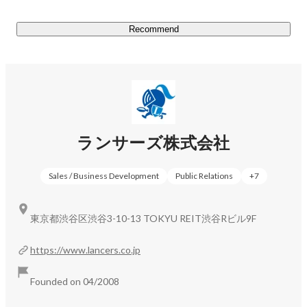
Recommend
佐々木 香織
Business (Finance, HR etc.)
ランサーズ株式会社
Sales / Business Development
Public Relations
+
7
東京都渋谷区渋谷3-10-13 TOKYU REIT渋谷Rビル9F
https://www.lancers.co.jp
Founded on 04/2008