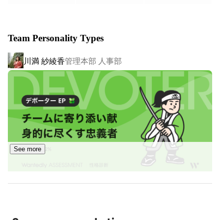
スケア・医療・ライフスタイルに関わるもの）

の3つととらえ、それぞれの領域に対してマッチング・プ
Team Personality Types
ラットフォーム・プライベートブランドのサービス展開を
進めています。

川満 紗綾香
管理本部 人事部
＜サービス内容＞

①キャリア事業

・獣医師の転職に特化した転職支援サービス「ベットエー
ジェント」

・動物看護師の転職に特化した転職支援サービス「ペット
ナースエージェント」

・トリマーの転職に特化した転職支援サービス「トリマー
See more
エージェント」

・農業 / 牧場への就業に特化した転職支援サービス「ファ
ームエージェント」

・鮮魚・食肉の食品加工に特化した転職支援サービス「ミ
ールエージェント」

・動物ペット業界に専門特化した求人サイト「アニマルジ