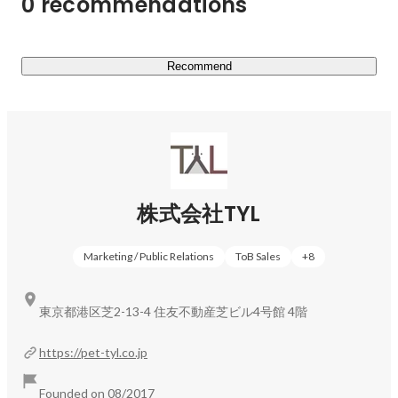
0 recommendations
ョブ」

・ペット業界従事者の為の合同就職説明会「アニマルジョ
ブフェスタ」

Recommend
②経営サポート事業

・動物病院・ペットサロンでのペット向け商品の広告サー
ビス「HearPet」

・動物病院専門の採用サイト制作サービス「アニプロ」

・獣医師・トリマー・動物看護師によるリサーチ・製品レ
コメンドサービス「Vet‘s Survey」

株式会社TYL
③ヘルスケアサービス事業

Marketing / Public Relations
ToB Sales
+
8
・動物病院を怖がるペットや、コロナ禍で密を避けたい飼
い主様に、ご自宅で安心な診察・治療を提供する往診専門
動物病院「アニホック」

東京都港区芝2-13-4 住友不動産芝ビル4号館 4階
・ペットのお困りごとを解決する24時間のオンライン診
https://pet-tyl.co.jp
療サービス「ペットオンラインコンシェルジュ」

Founded on 08/2017
など、さまざまなサービスを展開しております！
