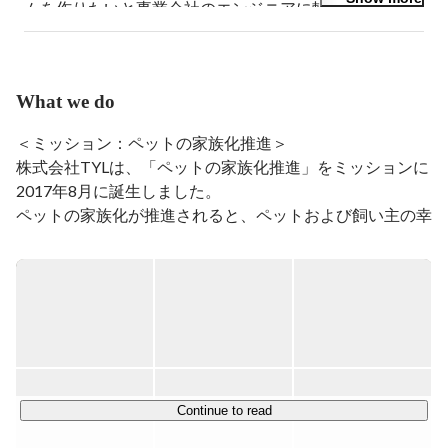
ムを作りたいと事業会社のエンジニアに転身。その後
「ペットの家族化推進」をミッションとした株式会社
TYLをCo-Founderとして立ち上げ、現在は取締役をして
ます。社内での派閥は猫派。
What we do
＜ミッション：ペットの家族化推進＞

株式会社TYLは、「ペットの家族化推進」をミッションに
2017年8月に誕生しました。

ペットの家族化が推進されると、ペットおよび飼い主の幸
せが実現できると考えております。

ミッション実現のために、事業の領域を

■キャリア事業（ペット業界で働く方向けのキャリアサー
ビス）

■経営サポート事業（ペットと飼い主を取り巻く事業者の
経営支援サービス）

Continue to read
■ヘルスケアサービス事業（飼われてから死ぬまでのヘル