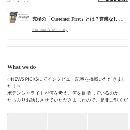
支えるべく

採用コンサルティング ~ RPO業務といった幅広い業務に向
き合っています。

究極の「Customer First」とは？営業なし / ノルマなし組織が、”1ヶ月間” 顧客思考に振り切ったらすごかった話 | 2022/9 スローガン振り返り
採用組織の立ち上げ ~ オペレーションシステムの構築、エ
ージェント各社との連携強化など、

Fumina Abe's story
クライアント組織内での「採用の仕組みを整える」部分が
得意です✨

■ 想い：

様々な原体験から、「ヒト、モノ、カネ、情報、時間、知
的財産などなど…事業における経営資源として

What we do
「ヒト」が最も大事なのでは、という価値観を持っていま
す。

▱NEWS PICKSにてインタビュー記事を掲載いただきまし
事業運営において「ヒト」に関わる、採用・人事組織での
た！▱

課題解決を続けていきたい、

ポテンシャライトが何を考え、何を目指しているのか。

また「成長していきたい！」と奮闘しているクライアント
企業に対して

たっぷりお話しさせていただきましたので、是非ご覧くだ
縁の下の力持ちのようなサポートや、時にはぐいっと成長
をリードするようなポジションとして

https://newspicks.com/news/8251424/body/
柔軟に対応することが必要であり、皆さんの最も身近なパ
ートナーでありたいと思っています。

◆「HRパートナー」というHR業界における "新しい概念" 