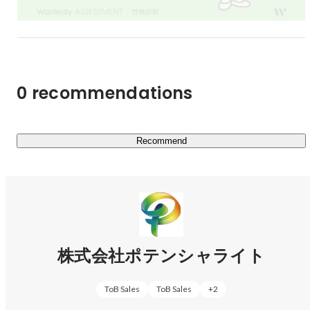
以下、スタートアップの採用/人事組織系の支援を行なっ
ております。

（具体的な業務以外は「こんなことやります」に記載して
います。）

0 recommendations
・採用活動

　- いわゆる採用活動全般、また採用活動の上流である
「人事戦略」から入ることもございます。

Recommend
・人事組織活動

　- 「入社」を起点にして、さまざまな人事組織における
支援をしております。

◆HR業界出身の方へ　「自身の提供サービスでは顧客の
課題は解決できない」と思ったことはありませんか？

株式会社ポテンシャライト
ポテンシャライトには人材紹介会社、求人広告会社、
HRtech系企業などあらゆるHR業界の出身者がおります。

ToB Sales
ToB Sales
+
2
共通している転職理由としては、
