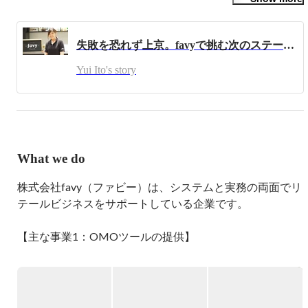
2017年に上京。

アルバイトとして働こうと思っていた

失敗を恐れず上京。favyで挑む次のステージは“飲食店が簡単に潰れない世界を創る”こと
カフェの運営会社【favy】に出会い

飲食×デジタルマーケティングの世界を知る。

Yui Ito's story
2022年7月に

家庭の事情でUターンを決める。favy在籍中に相談したと
ころ、ダイナミックワーク制度を使用し

飲食店を展開しているグループ会社の【29ON】に転籍、
店舗を持ってない地方で、遠隔店舗マーケティングに挑戦
What we do
中

株式会社favy（ファビー）は、システムと実務の両面でリ
飲食経験ジャンル

ビュッフェ(ピザ、パスタ、サラダ、その他フード)、多国
テールビジネスをサポートしている企業です。

籍料理、coffee、日本茶
【主な事業1：OMOツールの提供】

複数のツールを組み合わせることで、効率的にOMO（オ
ンラインとオフラインの融合）マーケティング施策を実施
するサポートをしています。
