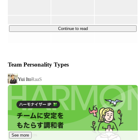
具体的な提供ツール

・店舗向けサブスクプラットフォーム「favyサブスク」

・店舗向けのモバイルオーダーシステム「favyモバイルオ
ーダー」

Continue to read
・無料でお店のWebサイトを作れるサービス「favyペー
ジ」

・PR記事を掲載・広告運用できるメディア「グルメメデ
ィアfavy」

Team Personality Types
など

Yui Ito
RaaS
【主な事業2：運用代行】

Saasツールや、ツール群から生まれるユーザ行動データを
活用し、OMOマーケティング施策を企画・実行します。

具体的な提供サービス

・大型物件の店舗運営の課題解決に特化した「Raas」

・デジタル広告の企画から運営まで代行する「広告運用代
行」

See more
など
