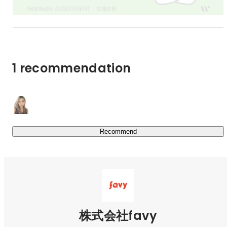
【クライアント】

現在は、エンタープライズ企業を中心にサービスを提供し
Tasuku Koguchi
RaaS
ています。

1 recommendation
主なサービス提供業界

・大手ディベロッパー

・鉄道会社

・小売

・飲食

Recommend
など

最新情報はこちらをご覧ください：
https://blog.favy.co.jp/category/release/
coffee mafia・ネオヨコチョウ
Kazuki Miyama
株式会社favy