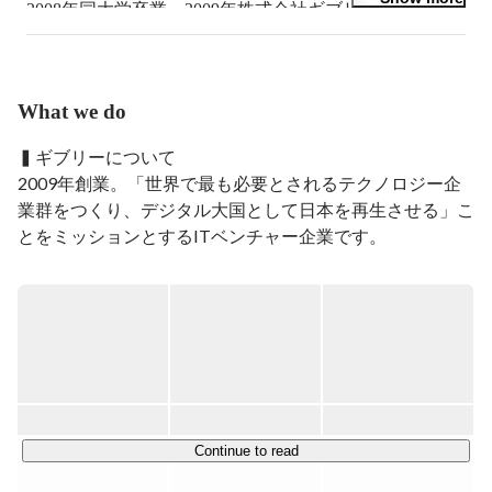
2008年同大学卒業。2009年株式会社ギブリー創業、取締
役に就任。

現在の各事業のベースとなる事業開発、セールス、採用
業務等を担う。

その後採用、教育研修等幅広い全社横ぐしの業務を経て
What we do
現在は働き方改革事業を管掌、「AI×働き方改革」をテ
ーマにPEPを立ち上げる。

▍ギブリーについて

2009年創業。「世界で最も必要とされるテクノロジー企
PEPはパーソナルバーチャルアシスタントをつくること
業群をつくり、デジタル大国として日本を再生させる」こ
をミッションとしており、機械学習や独自の技術を活か
とをミッションとするITベンチャー企業です。

したプロダクトです。

2018年9月にリリース。現在カスタマーサクセスやフィ
グローバル開発組織と事業創造力を強みに、３事業11サ
ールドセールス、マーケなど多岐に渡り採用注力してい
ービスに及ぶ多角的な事業を展開、日本を代表する大手企
ます。

業や先端テックカンパニーの課題解決をテクノロジーで支
お気軽にご連絡ください！
援しています。

▍オペレーションDX部門について

ギブリーは、ChatGPT関連事業の『パイオニア』です。

Continue to read
2023年4月4日に、法人のChatGPT活用課題にいち早く着