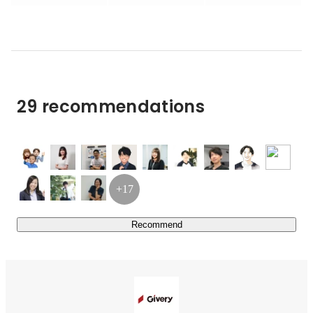
目し「法人GAI Powered by GPT-4」をリリース。

日本経済新聞、日本テレビ「news zero」、テレビ東京
「WBS（ワールドビジネスサテライト）」などにも取り
上げられています。

これまで、延べ1000社以上に自社開発の「AIチャットボ
29 recommendations
ット／AI-FAQ」等のサービスを提供。

└ANA、Zoff、マイナビ、メルカリ、LIFE、GEO、パーソ
ル、トヨタ、ほっかほっか亭　など

既存事業の技術的知見とノウハウを活かし、

「ともに事業を成長させていく」というプロダクトやビジ
+17
ョンに共感いただける方と共に、早期の市場拡大を目指し
たいと考えております。
Recommend