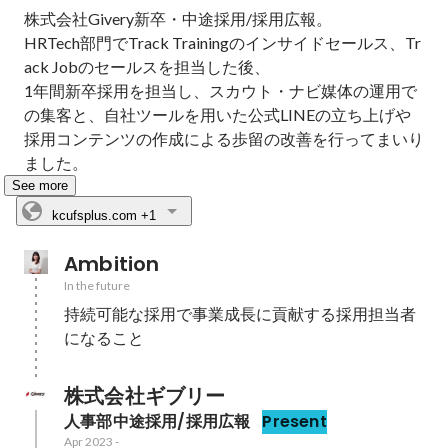
株式会社Givery新卒・中途採用/採用広報。

HRTech部門でTrack Trainingのインサイドセールス、Tr
ack Jobのセールスを担当した後、

1年間新卒採用を担当し、スカウト・ナビ媒体の運用で
の集客と、自社ツールを用いた公式LINEの立ち上げや
採用コンテンツの作成による歩留の改善を行ってまいり
ました。
See more
kcufsplus.com
+1
Ambition
In the future
持続可能な採用で事業成長に貢献する採用担当者
になること
株式会社ギブリー
人事部中途採用/採用広報
Present
Apr 2023
-