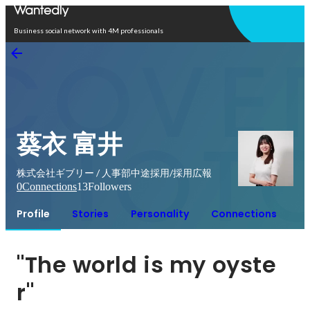
Open in app
Business social network with 4M professionals
葵衣 富井
株式会社ギブリー / 人事部中途採用/採用広報
0
Connections
13
Followers
Profile
Stories
Personality
Connections
"The world is my oyste
r" 