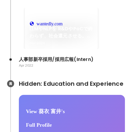
wantedly.com
LLMやNLPを R&DやPoCで終
わらず、社会還元させる。元
ミュージシャンの私がAIエン
Mar 2024
ジニアになるまで。
人事部新卒採用/採用広報(Intern)
Apr 2022
Hidden: Education and Experience	
View 葵衣 富井's
Full Profile