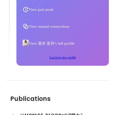
View past posts
View mutual connections
View 葵衣 富井's full profile
Log in to view profile
Publications