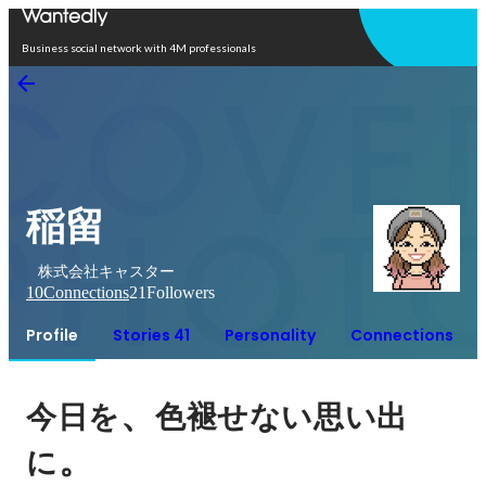
Open in app
Business social network with 4M professionals
稲留
株式会社キャスター
10
Connections
21
Followers
Profile
Stories 41
Personality
Connections
、
今日を
色褪せない思い出
。
に