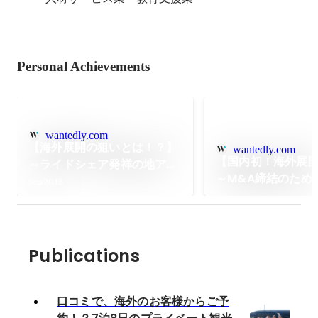
Personal Achievements
wantedly.com
【海外展開の狙いとは！？】
wantedly.com
【国内初！海外展
～ライドシェア発祥の地アメ
～M&A締結のため
リカで、これまでの常識を覆
Sep 2018
ゼルス訪問レポー
す～
Publications
口コミで、海外のお客様からご予