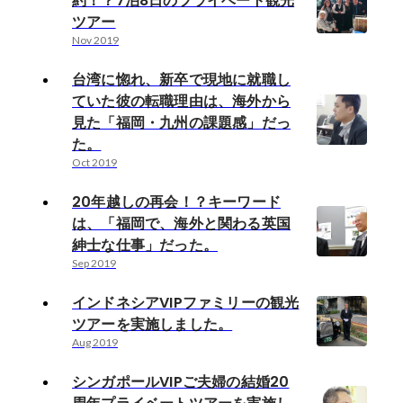
約！？7泊8日のプライベート観光
ツアー
Nov 2019
台湾に惚れ、新卒で現地に就職し
ていた彼の転職理由は、海外から
見た「福岡・九州の課題感」だっ
た。
Oct 2019
20年越しの再会！？キーワード
は、「福岡で、海外と関わる英国
紳士な仕事」だった。
Sep 2019
インドネシアVIPファミリーの観光
ツアーを実施しました。
Aug 2019
シンガポールVIPご夫婦の結婚20