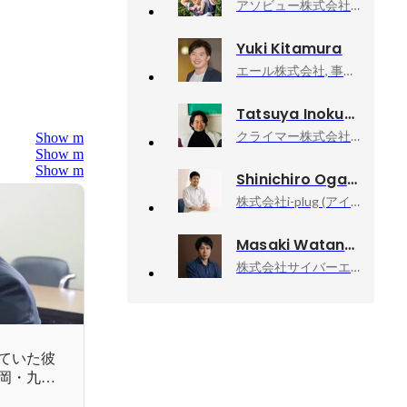
アソビュー株式会社, 上級執行役員CPO、マーケットプレイスカンパニーCEO
Yuki Kitamura
エール株式会社, 事業開発
Tatsuya Inokuchi
クライマー株式会社, CTO デジタル開発事業部部長
Show more
Show more
Show more
Shinichiro Ogawa
株式会社i-plug (アイプラグ), 執行役員 CTO
Masaki Watanabe
株式会社サイバーエージェント, 新R25編集長
ていた彼
岡・九州