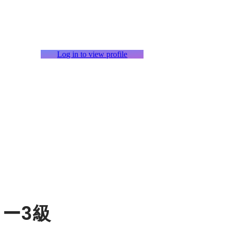
Log in to view profile
ー3級