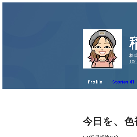
株
10
C
Profile
Stories 41
、
今日を
色