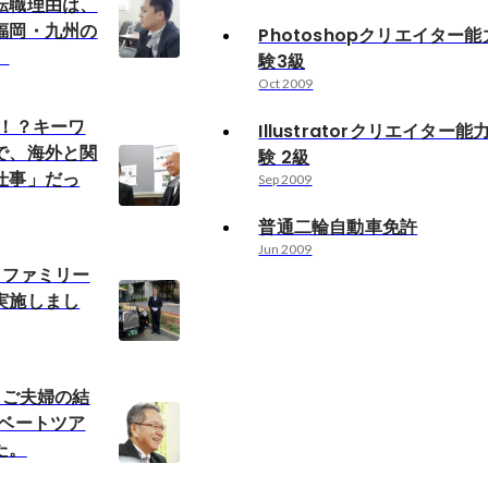
転職理由は、
福岡・九州の
Photoshopクリエイター
。
験3級
Oct 2009
会！？キーワ
Illustratorクリエイター
で、海外と関
験 2級
仕事」だっ
Sep 2009
普通二輪自動車免許
Jun 2009
Pファミリー
実施しまし
Pご夫婦の結
イベートツア
た。