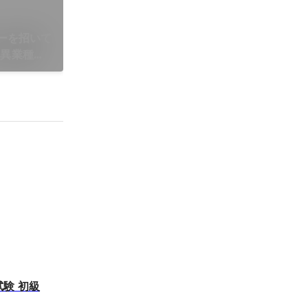
ーを招いて
・異業種コ
験 初級