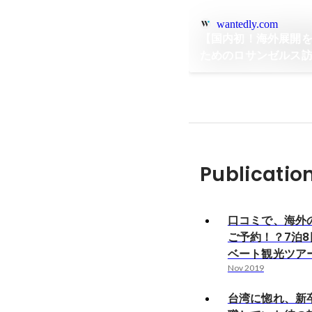
wantedly.com
【国内初！海外展開を
ためのロサンゼルス
Publicatio
口コミで、海外
ご予約！？7泊
ベート観光ツア
Nov 2019
台湾に惚れ、新