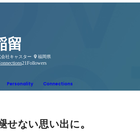
稲留
式会社キャスター
福岡県
onnections
21
Followers
Personality
Connections
。
褪せない思い出に