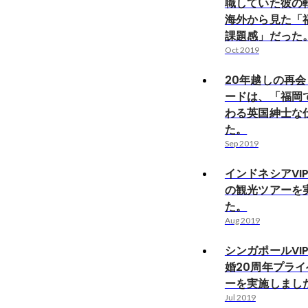
職していた彼の
海外から見た「
課題感」だった
Oct 2019
20年越しの再
ードは、「福岡
わる英国紳士な
た。
Sep 2019
インドネシアVI
の観光ツアーを
た。
Aug 2019
シンガポールVI
婚20周年プラ
ーを実施しまし
Jul 2019