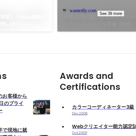
wantedly.com
See 39 more
実現】～M&A締結の
月間50万PV超！台湾旅行ブロガ
訪問レポート～
のファムトリップを実施【行政
ンソーシアム】
ns
Awards and
Certifications
のお客様から
8日のプライ
カラーコーディネーター3級
ー
Dec 2008
Webクリエイター能力認定試
卒で現地に就
Oct 2009